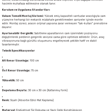
hacimle muhafaza edilmesine olanak tanır.
Kurulum ve Uygulama Standartları
Vakum Temelli Montaj Sistemi:
Yüksek emiş kapasiteli vantuzlar aracılığıyla cam
yüzeyine herhangi bir mekanik müdahale gerektirmeden saniyeler içinde monte
edilir. Montaj süreci, aracın orijinal yapısına zarar vermeyen "tak-kullan" prensibine
dayanır.
Ayarlanabilir Gerginlik:
Sabitleme aparatlarının cam üzerindeki pozisyonu
değiştirilerek perdenin gerginlik seviyesi cama göre optimize edilebilir. Ürün, araç
vibrasyonuna bağlı gürültü oluşumunu engelleyecek şekilde hafif ve stabil
tasarlanmıştır.
Teknik Spesifikasyonlar
Alt Kenar Uzunluğu:
100 cm
Üst Kenar Uzunluğu:
75 cm
Yükseklik:
50 cm
Depolama Boyutu:
30 cm x 30 cm (Katlanmış form)
Renk:
Siyah (Absorbe Edici Mat Kaplama)
Materyal:
Endüstriyel Tül Dokuma ve Yaylı Çelik Konstrüksiyon