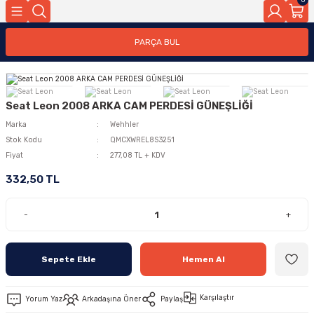
PARÇA BUL
Seat Leon 2008 ARKA CAM PERDESİ GÜNEŞLİĞİ
Marka
Wehhler
Stok Kodu
QMCXWREL8S3251
Fiyat
277,08 TL + KDV
332,50 TL
-
+
Sepete Ekle
Hemen Al
Karşılaştır
Yorum Yaz
Arkadaşına Öner
Paylaş