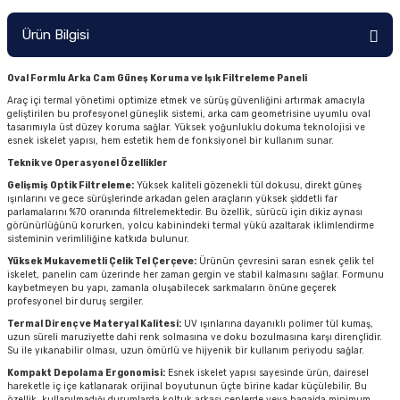
Ürün Bilgisi
Oval Formlu Arka Cam Güneş Koruma ve Işık Filtreleme Paneli
Araç içi termal yönetimi optimize etmek ve sürüş güvenliğini artırmak amacıyla
geliştirilen bu profesyonel güneşlik sistemi, arka cam geometrisine uyumlu oval
tasarımıyla üst düzey koruma sağlar. Yüksek yoğunluklu dokuma teknolojisi ve
esnek iskelet yapısı, hem estetik hem de fonksiyonel bir kullanım sunar.
Teknik ve Operasyonel Özellikler
Gelişmiş Optik Filtreleme:
Yüksek kaliteli gözenekli tül dokusu, direkt güneş
ışınlarını ve gece sürüşlerinde arkadan gelen araçların yüksek şiddetli far
parlamalarını %70 oranında filtrelemektedir. Bu özellik, sürücü için dikiz aynası
görünürlüğünü korurken, yolcu kabinindeki termal yükü azaltarak iklimlendirme
sisteminin verimliliğine katkıda bulunur.
Yüksek Mukavemetli Çelik Tel Çerçeve:
Ürünün çevresini saran esnek çelik tel
iskelet, panelin cam üzerinde her zaman gergin ve stabil kalmasını sağlar. Formunu
kaybetmeyen bu yapı, zamanla oluşabilecek sarkmaların önüne geçerek
profesyonel bir duruş sergiler.
Termal Direnç ve Materyal Kalitesi:
UV ışınlarına dayanıklı polimer tül kumaş,
uzun süreli maruziyette dahi renk solmasına ve doku bozulmasına karşı dirençlidir.
Su ile yıkanabilir olması, uzun ömürlü ve hijyenik bir kullanım periyodu sağlar.
Kompakt Depolama Ergonomisi:
Esnek iskelet yapısı sayesinde ürün, dairesel
hareketle iç içe katlanarak orijinal boyutunun üçte birine kadar küçülebilir. Bu
özellik, kullanılmadığı durumlarda koltuk arkası ceplerde veya bagajda minimum