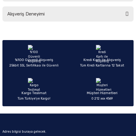
Bu ürünün fiyat bilgisi, resim, ürün açıklamalarında ve diğer konularda
Alışveriş Deneyimi
yetersiz gördüğünüz noktaları öneri formunu kullanarak tarafımıza
iletebilirsiniz.
Görüş ve önerileriniz için teşekkür ederiz.
Sitemize ilk yorumu siz yapın!
Ürün resmi kalitesiz, bozuk veya görüntülenemiyor.
Ürün açıklamasında eksik bilgiler bulunuyor.
Deneyimini Paylaş
Ürün bilgilerinde hatalar bulunuyor.
%100 Güvenli Alışveriş
Kredi Kartı ile Alışveriş
256bit SSL Sertifikası ile Güvenli
Tüm Kredi Kartlarına 12 Taksit
Ürün fiyatı diğer sitelerden daha pahalı.
Bu ürüne benzer farklı alternatifler olmalı.
Kargo Teslimat
Müşteri Hizmetleri
Tüm Türkiye’ye Kargo!
0 212 xxx 4569
Gönder
Adres bilgisi buraya gelecek.