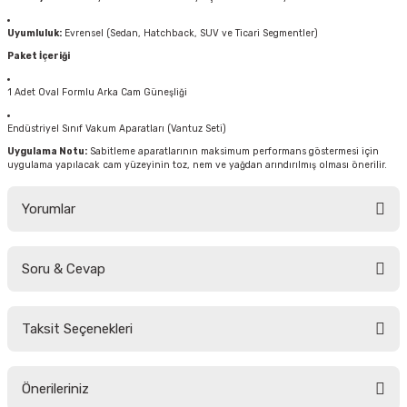
Uyumluluk:
Evrensel (Sedan, Hatchback, SUV ve Ticari Segmentler)
Paket İçeriği
1 Adet Oval Formlu Arka Cam Güneşliği
Endüstriyel Sınıf Vakum Aparatları (Vantuz Seti)
Uygulama Notu:
Sabitleme aparatlarının maksimum performans göstermesi için
uygulama yapılacak cam yüzeyinin toz, nem ve yağdan arındırılmış olması önerilir.
Yorumlar
Soru & Cevap
Bu ürüne ilk yorumu siz yapın!
Taksit Seçenekleri
Yorum Yaz
Ürün hakkında henüz soru sorulmamış.
Önerileriniz
Soru Sor