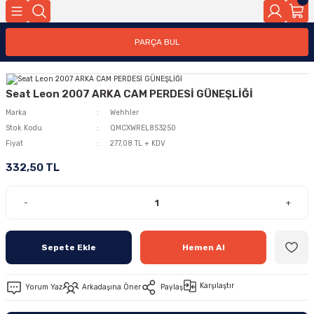
PARÇA BUL
Seat Leon 2007 ARKA CAM PERDESİ GÜNEŞLİĞİ
Marka
Wehhler
Stok Kodu
QMCXWREL8S3250
Fiyat
277,08 TL + KDV
332,50 TL
-
+
Sepete Ekle
Hemen Al
Karşılaştır
Yorum Yaz
Arkadaşına Öner
Paylaş