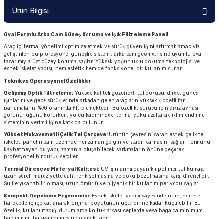
Ürün Bilgisi
Oval Formlu Arka Cam Güneş Koruma ve Işık Filtreleme Paneli
Araç içi termal yönetimi optimize etmek ve sürüş güvenliğini artırmak amacıyla
geliştirilen bu profesyonel güneşlik sistemi, arka cam geometrisine uyumlu oval
tasarımıyla üst düzey koruma sağlar. Yüksek yoğunluklu dokuma teknolojisi ve
esnek iskelet yapısı, hem estetik hem de fonksiyonel bir kullanım sunar.
Teknik ve Operasyonel Özellikler
Gelişmiş Optik Filtreleme:
Yüksek kaliteli gözenekli tül dokusu, direkt güneş
ışınlarını ve gece sürüşlerinde arkadan gelen araçların yüksek şiddetli far
parlamalarını %70 oranında filtrelemektedir. Bu özellik, sürücü için dikiz aynası
görünürlüğünü korurken, yolcu kabinindeki termal yükü azaltarak iklimlendirme
sisteminin verimliliğine katkıda bulunur.
Yüksek Mukavemetli Çelik Tel Çerçeve:
Ürünün çevresini saran esnek çelik tel
iskelet, panelin cam üzerinde her zaman gergin ve stabil kalmasını sağlar. Formunu
kaybetmeyen bu yapı, zamanla oluşabilecek sarkmaların önüne geçerek
profesyonel bir duruş sergiler.
Termal Direnç ve Materyal Kalitesi:
UV ışınlarına dayanıklı polimer tül kumaş,
uzun süreli maruziyette dahi renk solmasına ve doku bozulmasına karşı dirençlidir.
Su ile yıkanabilir olması, uzun ömürlü ve hijyenik bir kullanım periyodu sağlar.
Kompakt Depolama Ergonomisi:
Esnek iskelet yapısı sayesinde ürün, dairesel
hareketle iç içe katlanarak orijinal boyutunun üçte birine kadar küçülebilir. Bu
özellik, kullanılmadığı durumlarda koltuk arkası ceplerde veya bagajda minimum
hacimle muhafaza edilmesine olanak tanır.