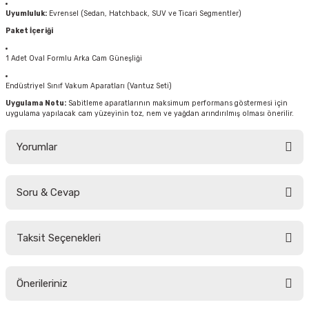
Uyumluluk:
Evrensel (Sedan, Hatchback, SUV ve Ticari Segmentler)
Paket İçeriği
1 Adet Oval Formlu Arka Cam Güneşliği
Endüstriyel Sınıf Vakum Aparatları (Vantuz Seti)
Uygulama Notu:
Sabitleme aparatlarının maksimum performans göstermesi için
uygulama yapılacak cam yüzeyinin toz, nem ve yağdan arındırılmış olması önerilir.
Yorumlar
Soru & Cevap
Bu ürüne ilk yorumu siz yapın!
Taksit Seçenekleri
Yorum Yaz
Ürün hakkında henüz soru sorulmamış.
Önerileriniz
Soru Sor