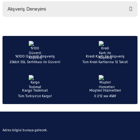
Bu ürünün fiyat bilgisi, resim, ürün açıklamalarında ve diğer konularda
Alışveriş Deneyimi
yetersiz gördüğünüz noktaları öneri formunu kullanarak tarafımıza
iletebilirsiniz.
Görüş ve önerileriniz için teşekkür ederiz.
Sitemize ilk yorumu siz yapın!
Ürün resmi kalitesiz, bozuk veya görüntülenemiyor.
Ürün açıklamasında eksik bilgiler bulunuyor.
Deneyimini Paylaş
Ürün bilgilerinde hatalar bulunuyor.
%100 Güvenli Alışveriş
Kredi Kartı ile Alışveriş
256bit SSL Sertifikası ile Güvenli
Tüm Kredi Kartlarına 12 Taksit
Ürün fiyatı diğer sitelerden daha pahalı.
Bu ürüne benzer farklı alternatifler olmalı.
Kargo Teslimat
Müşteri Hizmetleri
Tüm Türkiye’ye Kargo!
0 212 xxx 4569
Gönder
Adres bilgisi buraya gelecek.