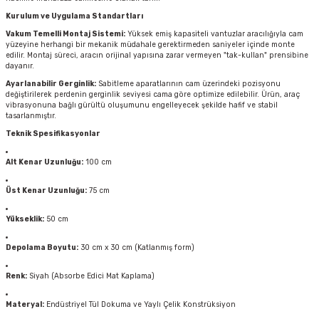
Kurulum ve Uygulama Standartları
Vakum Temelli Montaj Sistemi:
Yüksek emiş kapasiteli vantuzlar aracılığıyla cam
yüzeyine herhangi bir mekanik müdahale gerektirmeden saniyeler içinde monte
edilir. Montaj süreci, aracın orijinal yapısına zarar vermeyen "tak-kullan" prensibine
dayanır.
Ayarlanabilir Gerginlik:
Sabitleme aparatlarının cam üzerindeki pozisyonu
değiştirilerek perdenin gerginlik seviyesi cama göre optimize edilebilir. Ürün, araç
vibrasyonuna bağlı gürültü oluşumunu engelleyecek şekilde hafif ve stabil
tasarlanmıştır.
Teknik Spesifikasyonlar
Alt Kenar Uzunluğu:
100 cm
Üst Kenar Uzunluğu:
75 cm
Yükseklik:
50 cm
Depolama Boyutu:
30 cm x 30 cm (Katlanmış form)
Renk:
Siyah (Absorbe Edici Mat Kaplama)
Materyal:
Endüstriyel Tül Dokuma ve Yaylı Çelik Konstrüksiyon