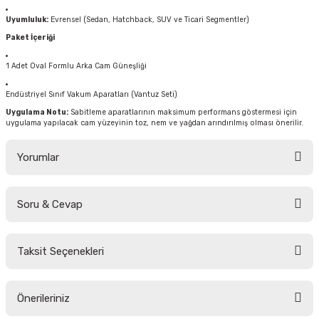
Uyumluluk:
Evrensel (Sedan, Hatchback, SUV ve Ticari Segmentler)
Paket İçeriği
1 Adet Oval Formlu Arka Cam Güneşliği
Endüstriyel Sınıf Vakum Aparatları (Vantuz Seti)
Uygulama Notu:
Sabitleme aparatlarının maksimum performans göstermesi için
uygulama yapılacak cam yüzeyinin toz, nem ve yağdan arındırılmış olması önerilir.
Yorumlar
Soru & Cevap
Bu ürüne ilk yorumu siz yapın!
Taksit Seçenekleri
Yorum Yaz
Ürün hakkında henüz soru sorulmamış.
Önerileriniz
Soru Sor