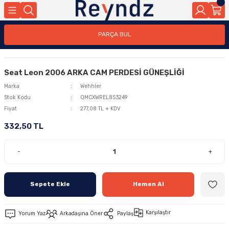
PARÇA BUL
Seat Leon 2006 ARKA CAM PERDESİ GÜNEŞLİĞİ
Marka
Wehhler
Stok Kodu
QMCXWREL8S3249
Fiyat
277,08 TL + KDV
332,50 TL
-
+
Sepete Ekle
Hemen Al
Karşılaştır
Yorum Yaz
Arkadaşına Öner
Paylaş