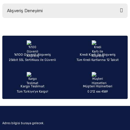
Bu ürünün fiyat bilgisi, resim, ürün açıklamalarında ve diğer konularda
Alışveriş Deneyimi
yetersiz gördüğünüz noktaları öneri formunu kullanarak tarafımıza
iletebilirsiniz.
Görüş ve önerileriniz için teşekkür ederiz.
Sitemize ilk yorumu siz yapın!
Ürün resmi kalitesiz, bozuk veya görüntülenemiyor.
Ürün açıklamasında eksik bilgiler bulunuyor.
Deneyimini Paylaş
Ürün bilgilerinde hatalar bulunuyor.
%100 Güvenli Alışveriş
Kredi Kartı ile Alışveriş
256bit SSL Sertifikası ile Güvenli
Tüm Kredi Kartlarına 12 Taksit
Ürün fiyatı diğer sitelerden daha pahalı.
Bu ürüne benzer farklı alternatifler olmalı.
Kargo Teslimat
Müşteri Hizmetleri
Tüm Türkiye’ye Kargo!
0 212 xxx 4569
Gönder
Adres bilgisi buraya gelecek.