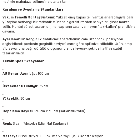
hacimle muhafaza edilmesine olanak tanır.
Kurulum ve Uygulama Standartları
Vakum Temelli Montaj Sistemi:
Yüksek emiş kapasiteli vantuzlar aracılığıyla cam
yüzeyine herhangi bir mekanik müdahale gerektirmeden saniyeler içinde monte
edilir. Montaj süreci, aracın orijinal yapısına zarar vermeyen "tak-kullan" prensibine
dayanır.
Ayarlanabilir Gerginlik:
Sabitleme aparatlarının cam üzerindeki pozisyonu
değiştirilerek perdenin gerginlik seviyesi cama göre optimize edilebilir. Ürün, araç
vibrasyonuna bağlı gürültü oluşumunu engelleyecek şekilde hafif ve stabil
tasarlanmıştır.
Teknik Spesifikasyonlar
Alt Kenar Uzunluğu:
100 cm
Üst Kenar Uzunluğu:
75 cm
Yükseklik:
50 cm
Depolama Boyutu:
30 cm x 30 cm (Katlanmış form)
Renk:
Siyah (Absorbe Edici Mat Kaplama)
Materyal:
Endüstriyel Tül Dokuma ve Yaylı Çelik Konstrüksiyon