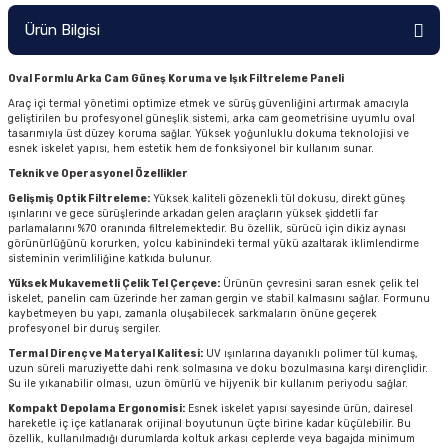
Ürün Bilgisi
Oval Formlu Arka Cam Güneş Koruma ve Işık Filtreleme Paneli
Araç içi termal yönetimi optimize etmek ve sürüş güvenliğini artırmak amacıyla
geliştirilen bu profesyonel güneşlik sistemi, arka cam geometrisine uyumlu oval
tasarımıyla üst düzey koruma sağlar. Yüksek yoğunluklu dokuma teknolojisi ve
esnek iskelet yapısı, hem estetik hem de fonksiyonel bir kullanım sunar.
Teknik ve Operasyonel Özellikler
Gelişmiş Optik Filtreleme:
Yüksek kaliteli gözenekli tül dokusu, direkt güneş
ışınlarını ve gece sürüşlerinde arkadan gelen araçların yüksek şiddetli far
parlamalarını %70 oranında filtrelemektedir. Bu özellik, sürücü için dikiz aynası
görünürlüğünü korurken, yolcu kabinindeki termal yükü azaltarak iklimlendirme
sisteminin verimliliğine katkıda bulunur.
Yüksek Mukavemetli Çelik Tel Çerçeve:
Ürünün çevresini saran esnek çelik tel
iskelet, panelin cam üzerinde her zaman gergin ve stabil kalmasını sağlar. Formunu
kaybetmeyen bu yapı, zamanla oluşabilecek sarkmaların önüne geçerek
profesyonel bir duruş sergiler.
Termal Direnç ve Materyal Kalitesi:
UV ışınlarına dayanıklı polimer tül kumaş,
uzun süreli maruziyette dahi renk solmasına ve doku bozulmasına karşı dirençlidir.
Su ile yıkanabilir olması, uzun ömürlü ve hijyenik bir kullanım periyodu sağlar.
Kompakt Depolama Ergonomisi:
Esnek iskelet yapısı sayesinde ürün, dairesel
hareketle iç içe katlanarak orijinal boyutunun üçte birine kadar küçülebilir. Bu
özellik, kullanılmadığı durumlarda koltuk arkası ceplerde veya bagajda minimum