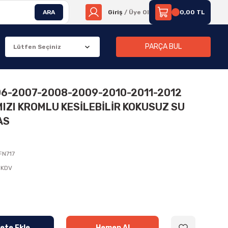
ARA
Giriş
/ Üye Ol
0,00 TL
PARÇA BUL
6-2007-2008-2009-2010-2011-2012
IZI KROMLU KESİLEBİLİR KOKUSUZ SU
AS
N717
 KDV
ete Ekle
Hemen Al