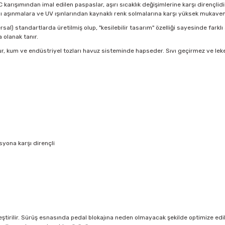
VC karışımından imal edilen paspaslar, aşırı sıcaklık değişimlerine karşı dirençl
ı aşınmalara ve UV ışınlarından kaynaklı renk solmalarına karşı yüksek mukave
sal) standartlarda üretilmiş olup, "kesilebilir tasarım" özelliği sayesinde farklı
olanak tanır.
r, kum ve endüstriyel tozları havuz sisteminde hapseder. Sıvı geçirmez ve lek
yona karşı dirençli
tirilir. Sürüş esnasında pedal blokajına neden olmayacak şekilde optimize edilmi