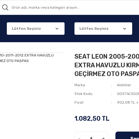
SEAT LEON 2005-200
EXTRA HAVUZLU KIRM
GEÇİRMEZ OTO PASP
Marka
Wehhler
Stok Kodu
QGSTWJGGF
Fiyat
902,08 TL +
1.082,50 TL
-
+
Sep