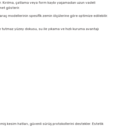
idir. Kırılma, çatlama veya form kaybı yaşamadan uzun vadeli
met gösterir.
 araç modellerinin spesifik zemin ölçülerine göre optimize edilebilir.
e tutmaz yüzey dokusu, su ile yıkama ve hızlı kuruma avantajı
ş kesim hatları, güvenli sürüş protokollerini destekler. Estetik