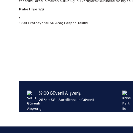
tasarımı, araç iç mekan bütünlüğünü koruyarak kurumsal ve kişise
Paket İçeriği
1 Set Profesyonel 3D Araç Paspas Takımı
Bu ürünün fiyat bilgisi, resim, ürün açıklamalarında ve diğer k
Görüş ve önerileriniz için teşekkür ederiz.
Ürün resmi kalitesiz, bozuk veya görüntülenemiyor.
Ürün açıklamasında eksik bilgiler bulunuyor.
Ürün bilgilerinde hatalar bulunuyor.
%100 Güvenli Alışveriş
Ürün fiyatı diğer sitelerden daha pahalı.
256bit SSL Sertifikası ile Güvenli
Bu ürüne benzer farklı alternatifler olmalı.