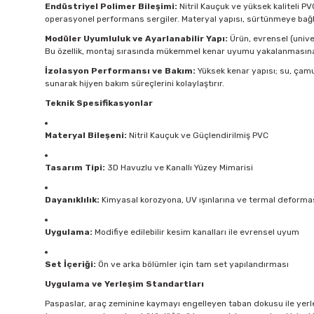
Endüstriyel Polimer Bileşimi:
Nitril Kauçuk ve yüksek kaliteli P
operasyonel performans sergiler. Materyal yapısı, sürtünmeye bağl
Modüler Uyumluluk ve Ayarlanabilir Yapı:
Ürün, evrensel (univer
Bu özellik, montaj sırasında mükemmel kenar uyumu yakalanmasına 
İzolasyon Performansı ve Bakım:
Yüksek kenar yapısı; su, çamu
sunarak hijyen bakım süreçlerini kolaylaştırır.
Teknik Spesifikasyonlar
Materyal Bileşeni:
Nitril Kauçuk ve Güçlendirilmiş PVC
Tasarım Tipi:
3D Havuzlu ve Kanallı Yüzey Mimarisi
Dayanıklılık:
Kimyasal korozyona, UV ışınlarına ve termal deformas
Uygulama:
Modifiye edilebilir kesim kanalları ile evrensel uyum
Set İçeriği:
Ön ve arka bölümler için tam set yapılandırması
Uygulama ve Yerleşim Standartları
Paspaslar, araç zeminine kaymayı engelleyen taban dokusu ile yerleş