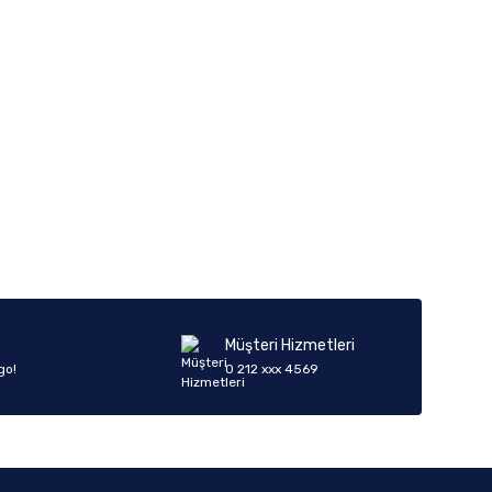
iletebilirsiniz.
Müşteri Hizmetleri
go!
0 212 xxx 4569