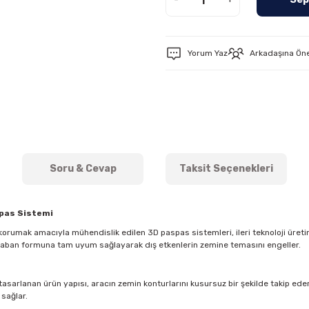
Yorum Yaz
Arkadaşına Ön
Soru & Cevap
Taksit Seçenekleri
spas Sistemi
orumak amacıyla mühendislik edilen 3D paspas sistemleri, ileri teknoloji üreti
 taban formuna tam uyum sağlayarak dış etkenlerin zemine temasını engeller.
asarlanan ürün yapısı, aracın zemin konturlarını kusursuz bir şekilde takip eder. 
 sağlar.