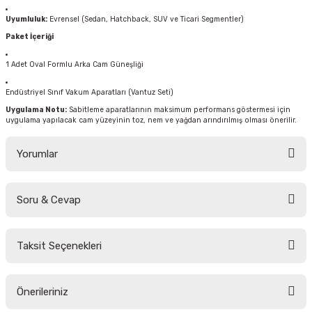
Uyumluluk:
Evrensel (Sedan, Hatchback, SUV ve Ticari Segmentler)
Paket İçeriği
1 Adet Oval Formlu Arka Cam Güneşliği
Endüstriyel Sınıf Vakum Aparatları (Vantuz Seti)
Uygulama Notu:
Sabitleme aparatlarının maksimum performans göstermesi için
uygulama yapılacak cam yüzeyinin toz, nem ve yağdan arındırılmış olması önerilir.
Yorumlar
Soru & Cevap
Bu ürüne ilk yorumu siz yapın!
Taksit Seçenekleri
Yorum Yaz
Ürün hakkında henüz soru sorulmamış.
Önerileriniz
Soru Sor