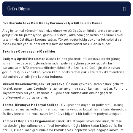
Ürün Bilgisi
Oval Formlu Arka Cam Güneş Koruma ve Işık Filtreleme Paneli
Araç içi termal yönetimi optimize etmek ve sürüş güvenliğini artırmak amacıyla
geliştirilen bu profesyonel güneşlik sistemi, arka cam geometrisine uyumlu oval
tasarımıyla üst düzey koruma sağlar. Yüksek yoğunluklu dokuma teknolojisi ve
esnek iskelet yapısı, hem estetik hem de fonksiyonel bir kullanım sunar.
Teknik ve Operasyonel Özellikler
Gelişmiş Optik Filtreleme:
Yüksek kaliteli gözenekli tül dokusu, direkt güneş
ışınlarını ve gece sürüşlerinde arkadan gelen araçların yüksek şiddetli far
parlamalarını %70 oranında filtrelemektedir. Bu özellik, sürücü için dikiz aynası
görünürlüğünü korurken, yolcu kabinindeki termal yükü azaltarak iklimlendirme
sisteminin verimliliğine katkıda bulunur.
Yüksek Mukavemetli Çelik Tel Çerçeve:
Ürünün çevresini saran esnek çelik tel
iskelet, panelin cam üzerinde her zaman gergin ve stabil kalmasını sağlar. Formunu
kaybetmeyen bu yapı, zamanla oluşabilecek sarkmaların önüne geçerek
profesyonel bir duruş sergiler.
Termal Direnç ve Materyal Kalitesi:
UV ışınlarına dayanıklı polimer tül kumaş,
uzun süreli maruziyette dahi renk solmasına ve doku bozulmasına karşı dirençlidir.
Su ile yıkanabilir olması, uzun ömürlü ve hijyenik bir kullanım periyodu sağlar.
Kompakt Depolama Ergonomisi:
Esnek iskelet yapısı sayesinde ürün, dairesel
hareketle iç içe katlanarak orijinal boyutunun üçte birine kadar küçülebilir. Bu
özellik, kullanılmadığı durumlarda koltuk arkası ceplerde veya bagajda minimum