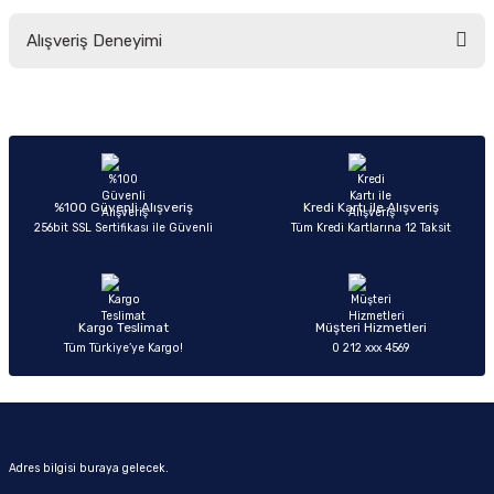
Bu ürünün fiyat bilgisi, resim, ürün açıklamalarında ve diğer konularda
Alışveriş Deneyimi
yetersiz gördüğünüz noktaları öneri formunu kullanarak tarafımıza
iletebilirsiniz.
Görüş ve önerileriniz için teşekkür ederiz.
Sitemize ilk yorumu siz yapın!
Ürün resmi kalitesiz, bozuk veya görüntülenemiyor.
Ürün açıklamasında eksik bilgiler bulunuyor.
Deneyimini Paylaş
Ürün bilgilerinde hatalar bulunuyor.
%100 Güvenli Alışveriş
Kredi Kartı ile Alışveriş
256bit SSL Sertifikası ile Güvenli
Tüm Kredi Kartlarına 12 Taksit
Ürün fiyatı diğer sitelerden daha pahalı.
Bu ürüne benzer farklı alternatifler olmalı.
Kargo Teslimat
Müşteri Hizmetleri
Tüm Türkiye’ye Kargo!
0 212 xxx 4569
Gönder
Adres bilgisi buraya gelecek.