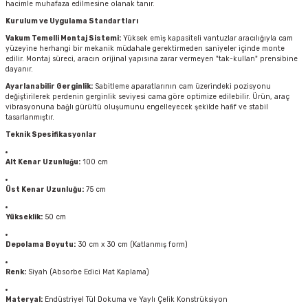
hacimle muhafaza edilmesine olanak tanır.
Kurulum ve Uygulama Standartları
Vakum Temelli Montaj Sistemi:
Yüksek emiş kapasiteli vantuzlar aracılığıyla cam
yüzeyine herhangi bir mekanik müdahale gerektirmeden saniyeler içinde monte
edilir. Montaj süreci, aracın orijinal yapısına zarar vermeyen "tak-kullan" prensibine
dayanır.
Ayarlanabilir Gerginlik:
Sabitleme aparatlarının cam üzerindeki pozisyonu
değiştirilerek perdenin gerginlik seviyesi cama göre optimize edilebilir. Ürün, araç
vibrasyonuna bağlı gürültü oluşumunu engelleyecek şekilde hafif ve stabil
tasarlanmıştır.
Teknik Spesifikasyonlar
Alt Kenar Uzunluğu:
100 cm
Üst Kenar Uzunluğu:
75 cm
Yükseklik:
50 cm
Depolama Boyutu:
30 cm x 30 cm (Katlanmış form)
Renk:
Siyah (Absorbe Edici Mat Kaplama)
Materyal:
Endüstriyel Tül Dokuma ve Yaylı Çelik Konstrüksiyon