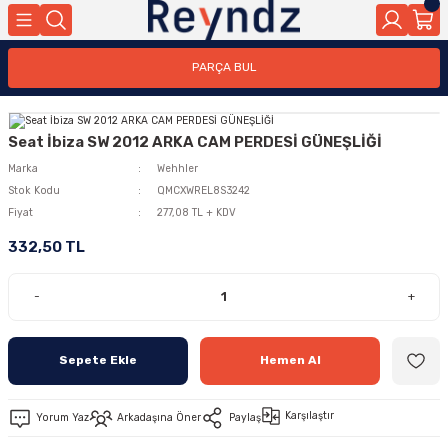
PARÇA BUL
Seat İbiza SW 2012 ARKA CAM PERDESİ GÜNEŞLİĞİ
Marka
Wehhler
Stok Kodu
QMCXWREL8S3242
Fiyat
277,08 TL + KDV
332,50 TL
-
+
Sepete Ekle
Hemen Al
Karşılaştır
Yorum Yaz
Arkadaşına Öner
Paylaş