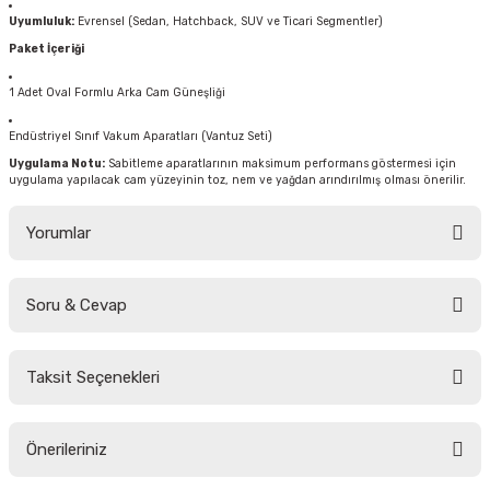
Uyumluluk:
Evrensel (Sedan, Hatchback, SUV ve Ticari Segmentler)
Paket İçeriği
1 Adet Oval Formlu Arka Cam Güneşliği
Endüstriyel Sınıf Vakum Aparatları (Vantuz Seti)
Uygulama Notu:
Sabitleme aparatlarının maksimum performans göstermesi için
uygulama yapılacak cam yüzeyinin toz, nem ve yağdan arındırılmış olması önerilir.
Yorumlar
Soru & Cevap
Bu ürüne ilk yorumu siz yapın!
Taksit Seçenekleri
Yorum Yaz
Ürün hakkında henüz soru sorulmamış.
Önerileriniz
Soru Sor