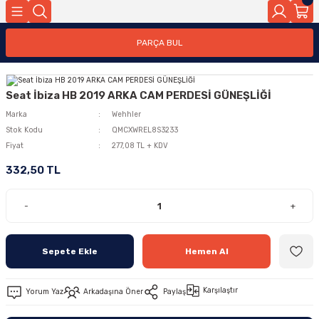
PARÇA BUL
Seat İbiza HB 2019 ARKA CAM PERDESİ GÜNEŞLİĞİ
Marka
Wehhler
Stok Kodu
QMCXWREL8S3233
Fiyat
277,08 TL + KDV
332,50 TL
-
+
Sepete Ekle
Hemen Al
Karşılaştır
Yorum Yaz
Arkadaşına Öner
Paylaş