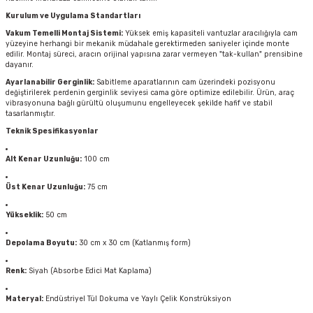
Kurulum ve Uygulama Standartları
Vakum Temelli Montaj Sistemi:
Yüksek emiş kapasiteli vantuzlar aracılığıyla cam
yüzeyine herhangi bir mekanik müdahale gerektirmeden saniyeler içinde monte
edilir. Montaj süreci, aracın orijinal yapısına zarar vermeyen "tak-kullan" prensibine
dayanır.
Ayarlanabilir Gerginlik:
Sabitleme aparatlarının cam üzerindeki pozisyonu
değiştirilerek perdenin gerginlik seviyesi cama göre optimize edilebilir. Ürün, araç
vibrasyonuna bağlı gürültü oluşumunu engelleyecek şekilde hafif ve stabil
tasarlanmıştır.
Teknik Spesifikasyonlar
Alt Kenar Uzunluğu:
100 cm
Üst Kenar Uzunluğu:
75 cm
Yükseklik:
50 cm
Depolama Boyutu:
30 cm x 30 cm (Katlanmış form)
Renk:
Siyah (Absorbe Edici Mat Kaplama)
Materyal:
Endüstriyel Tül Dokuma ve Yaylı Çelik Konstrüksiyon