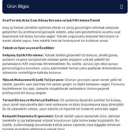
Ürün Bilgisi
Oval Formlu Arka Cam Güneş Koruma ve Işık Filtreleme Paneli
Araç içi termal yönetimi optimize etmek ve sürüş güvenliğini artırmak amacıyla
geliştirilen bu profesyonel güneşlik sistemi, arka cam geometrisine uyumlu oval
tasarımıyla üst düzey koruma sağlar. Yüksek yoğunluklu dokuma teknolojisi ve
esnek iskelet yapısı, hem estetik hem de fonksiyonel bir kullanım sunar.
Teknik ve Operasyonel Özellikler
Gelişmiş Optik Filtreleme:
Yüksek kaliteli gözenekli tül dokusu, direkt güneş
ışınlarını ve gece sürüşlerinde arkadan gelen araçların yüksek şiddetli far
parlamalarını %70 oranında filtrelemektedir. Bu özellik, sürücü için dikiz aynası
görünürlüğünü korurken, yolcu kabinindeki termal yükü azaltarak iklimlendirme
sisteminin verimliliğine katkıda bulunur.
Yüksek Mukavemetli Çelik Tel Çerçeve:
Ürünün çevresini saran esnek çelik tel
iskelet, panelin cam üzerinde her zaman gergin ve stabil kalmasını sağlar. Formunu
kaybetmeyen bu yapı, zamanla oluşabilecek sarkmaların önüne geçerek
profesyonel bir duruş sergiler.
Termal Direnç ve Materyal Kalitesi:
UV ışınlarına dayanıklı polimer tül kumaş,
uzun süreli maruziyette dahi renk solmasına ve doku bozulmasına karşı dirençlidir.
Su ile yıkanabilir olması, uzun ömürlü ve hijyenik bir kullanım periyodu sağlar.
Kompakt Depolama Ergonomisi:
Esnek iskelet yapısı sayesinde ürün, dairesel
hareketle iç içe katlanarak orijinal boyutunun üçte birine kadar küçülebilir. Bu
özellik, kullanılmadığı durumlarda koltuk arkası ceplerde veya bagajda minimum
hacimle muhafaza edilmesine olanak tanır.