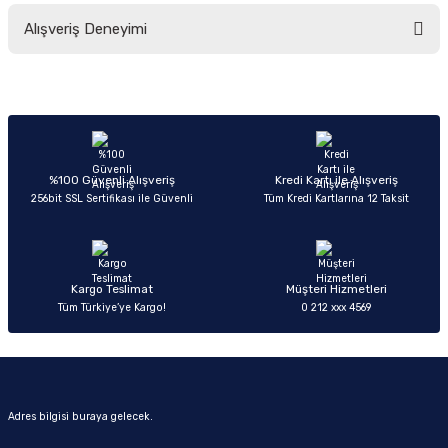
Bu ürünün fiyat bilgisi, resim, ürün açıklamalarında ve diğer konularda
Alışveriş Deneyimi
yetersiz gördüğünüz noktaları öneri formunu kullanarak tarafımıza
iletebilirsiniz.
Görüş ve önerileriniz için teşekkür ederiz.
Sitemize ilk yorumu siz yapın!
Ürün resmi kalitesiz, bozuk veya görüntülenemiyor.
Ürün açıklamasında eksik bilgiler bulunuyor.
Deneyimini Paylaş
Ürün bilgilerinde hatalar bulunuyor.
%100 Güvenli Alışveriş
Kredi Kartı ile Alışveriş
256bit SSL Sertifikası ile Güvenli
Tüm Kredi Kartlarına 12 Taksit
Ürün fiyatı diğer sitelerden daha pahalı.
Bu ürüne benzer farklı alternatifler olmalı.
Kargo Teslimat
Müşteri Hizmetleri
Tüm Türkiye’ye Kargo!
0 212 xxx 4569
Gönder
Adres bilgisi buraya gelecek.