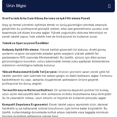
Ürün Bilgisi
Oval Formlu Arka Cam Güneş Koruma ve Işık Filtreleme Paneli
Araç içi termal yönetimi optimize etmek ve sürüş güvenliğini artırmak amacıyla
geliştirilen bu profesyonel güneşlik sistemi, arka cam geometrisine uyumlu oval
tasarımıyla üst düzey koruma sağlar. Yüksek yoğunluklu dokuma teknolojisi ve
esnek iskelet yapısı, hem estetik hem de fonksiyonel bir kullanım sunar.
Teknik ve Operasyonel Özellikler
Gelişmiş Optik Filtreleme:
Yüksek kaliteli gözenekli tül dokusu, direkt güneş
ışınlarını ve gece sürüşlerinde arkadan gelen araçların yüksek şiddetli far
parlamalarını %70 oranında filtrelemektedir. Bu özellik, sürücü için dikiz aynası
görünürlüğünü korurken, yolcu kabinindeki termal yükü azaltarak iklimlendirme
sisteminin verimliliğine katkıda bulunur.
Yüksek Mukavemetli Çelik Tel Çerçeve:
Ürünün çevresini saran esnek çelik tel
iskelet, panelin cam üzerinde her zaman gergin ve stabil kalmasını sağlar. Formunu
kaybetmeyen bu yapı, zamanla oluşabilecek sarkmaların önüne geçerek
profesyonel bir duruş sergiler.
Termal Direnç ve Materyal Kalitesi:
UV ışınlarına dayanıklı polimer tül kumaş,
uzun süreli maruziyette dahi renk solmasına ve doku bozulmasına karşı dirençlidir.
Su ile yıkanabilir olması, uzun ömürlü ve hijyenik bir kullanım periyodu sağlar.
Kompakt Depolama Ergonomisi:
Esnek iskelet yapısı sayesinde ürün, dairesel
hareketle iç içe katlanarak orijinal boyutunun üçte birine kadar küçülebilir. Bu
özellik, kullanılmadığı durumlarda koltuk arkası ceplerde veya bagajda minimum
hacimle muhafaza edilmesine olanak tanır.