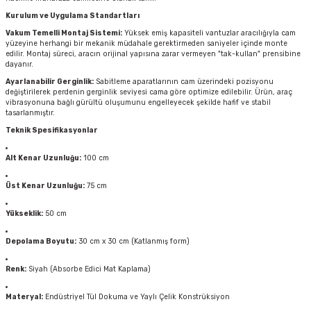
Kurulum ve Uygulama Standartları
Vakum Temelli Montaj Sistemi:
Yüksek emiş kapasiteli vantuzlar aracılığıyla cam
yüzeyine herhangi bir mekanik müdahale gerektirmeden saniyeler içinde monte
edilir. Montaj süreci, aracın orijinal yapısına zarar vermeyen "tak-kullan" prensibine
dayanır.
Ayarlanabilir Gerginlik:
Sabitleme aparatlarının cam üzerindeki pozisyonu
değiştirilerek perdenin gerginlik seviyesi cama göre optimize edilebilir. Ürün, araç
vibrasyonuna bağlı gürültü oluşumunu engelleyecek şekilde hafif ve stabil
tasarlanmıştır.
Teknik Spesifikasyonlar
Alt Kenar Uzunluğu:
100 cm
Üst Kenar Uzunluğu:
75 cm
Yükseklik:
50 cm
Depolama Boyutu:
30 cm x 30 cm (Katlanmış form)
Renk:
Siyah (Absorbe Edici Mat Kaplama)
Materyal:
Endüstriyel Tül Dokuma ve Yaylı Çelik Konstrüksiyon