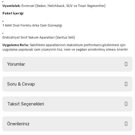
Uyumluluk:
Evrensel (Sedan, Hatchback, SUV ve Ticari Segmentler)
Paket İçeriği
1 Adet Oval Formlu Arka Cam Güneşliği
Endüstriyel Sınıf Vakum Aparatları (Vantuz Seti)
Uygulama Notu:
Sabitleme aparatlarının maksimum performans göstermesi için
uygulama yapılacak cam yüzeyinin toz, nem ve yağdan arındırılmış olması önerilir.
Yorumlar
Soru & Cevap
Bu ürüne ilk yorumu siz yapın!
Taksit Seçenekleri
Yorum Yaz
Ürün hakkında henüz soru sorulmamış.
Önerileriniz
Soru Sor