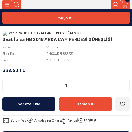
PARÇA BUL
Seat İbiza HB 2018 ARKA CAM PERDESİ GÜNEŞLİĞİ
Marka
Wehhler
Stok Kodu
QMCXWREL8S3232
Fiyat
277,08 TL + KDV
332,50 TL
-
+
Sepete Ekle
Hemen Al
Karşılaştır
Yorum Yaz
Arkadaşına Öner
Paylaş