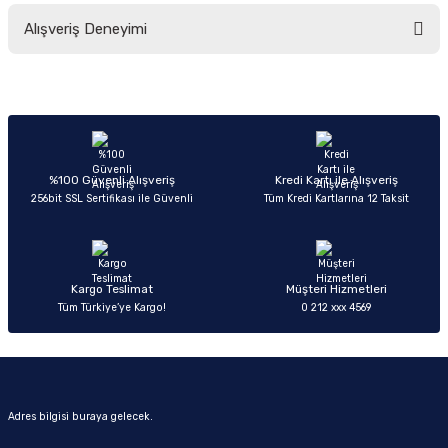
Bu ürünün fiyat bilgisi, resim, ürün açıklamalarında ve diğer konularda
Alışveriş Deneyimi
yetersiz gördüğünüz noktaları öneri formunu kullanarak tarafımıza
iletebilirsiniz.
Görüş ve önerileriniz için teşekkür ederiz.
Sitemize ilk yorumu siz yapın!
Ürün resmi kalitesiz, bozuk veya görüntülenemiyor.
Ürün açıklamasında eksik bilgiler bulunuyor.
Deneyimini Paylaş
Ürün bilgilerinde hatalar bulunuyor.
%100 Güvenli Alışveriş
Kredi Kartı ile Alışveriş
256bit SSL Sertifikası ile Güvenli
Tüm Kredi Kartlarına 12 Taksit
Ürün fiyatı diğer sitelerden daha pahalı.
Bu ürüne benzer farklı alternatifler olmalı.
Kargo Teslimat
Müşteri Hizmetleri
Tüm Türkiye’ye Kargo!
0 212 xxx 4569
Gönder
Adres bilgisi buraya gelecek.