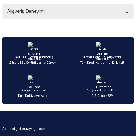
Bu ürünün fiyat bilgisi, resim, ürün açıklamalarında ve diğer konularda
Alışveriş Deneyimi
yetersiz gördüğünüz noktaları öneri formunu kullanarak tarafımıza
iletebilirsiniz.
Görüş ve önerileriniz için teşekkür ederiz.
Sitemize ilk yorumu siz yapın!
Ürün resmi kalitesiz, bozuk veya görüntülenemiyor.
Ürün açıklamasında eksik bilgiler bulunuyor.
Deneyimini Paylaş
Ürün bilgilerinde hatalar bulunuyor.
%100 Güvenli Alışveriş
Kredi Kartı ile Alışveriş
256bit SSL Sertifikası ile Güvenli
Tüm Kredi Kartlarına 12 Taksit
Ürün fiyatı diğer sitelerden daha pahalı.
Bu ürüne benzer farklı alternatifler olmalı.
Kargo Teslimat
Müşteri Hizmetleri
Tüm Türkiye’ye Kargo!
0 212 xxx 4569
Gönder
Adres bilgisi buraya gelecek.