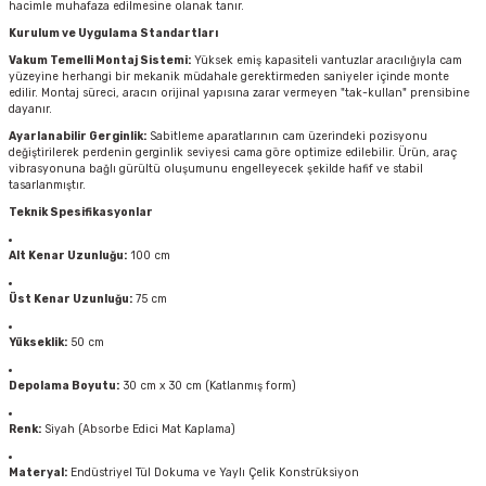
hacimle muhafaza edilmesine olanak tanır.
Kurulum ve Uygulama Standartları
Vakum Temelli Montaj Sistemi:
Yüksek emiş kapasiteli vantuzlar aracılığıyla cam
yüzeyine herhangi bir mekanik müdahale gerektirmeden saniyeler içinde monte
edilir. Montaj süreci, aracın orijinal yapısına zarar vermeyen "tak-kullan" prensibine
dayanır.
Ayarlanabilir Gerginlik:
Sabitleme aparatlarının cam üzerindeki pozisyonu
değiştirilerek perdenin gerginlik seviyesi cama göre optimize edilebilir. Ürün, araç
vibrasyonuna bağlı gürültü oluşumunu engelleyecek şekilde hafif ve stabil
tasarlanmıştır.
Teknik Spesifikasyonlar
Alt Kenar Uzunluğu:
100 cm
Üst Kenar Uzunluğu:
75 cm
Yükseklik:
50 cm
Depolama Boyutu:
30 cm x 30 cm (Katlanmış form)
Renk:
Siyah (Absorbe Edici Mat Kaplama)
Materyal:
Endüstriyel Tül Dokuma ve Yaylı Çelik Konstrüksiyon