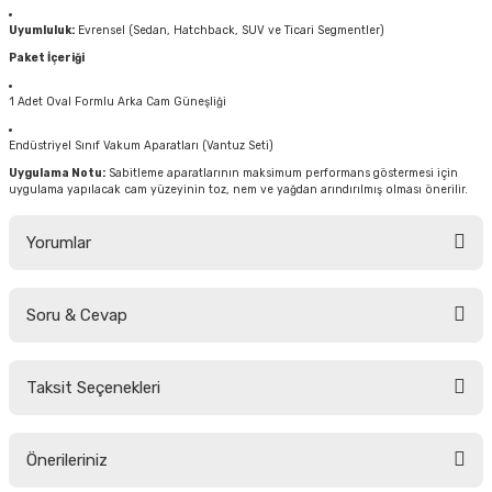
Uyumluluk:
Evrensel (Sedan, Hatchback, SUV ve Ticari Segmentler)
Paket İçeriği
1 Adet Oval Formlu Arka Cam Güneşliği
Endüstriyel Sınıf Vakum Aparatları (Vantuz Seti)
Uygulama Notu:
Sabitleme aparatlarının maksimum performans göstermesi için
uygulama yapılacak cam yüzeyinin toz, nem ve yağdan arındırılmış olması önerilir.
Yorumlar
Soru & Cevap
Bu ürüne ilk yorumu siz yapın!
Taksit Seçenekleri
Yorum Yaz
Ürün hakkında henüz soru sorulmamış.
Önerileriniz
Soru Sor