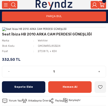
PARÇA BUL
Seat İbiza HB 2010 ARKA CAM PERDESİ GÜNEŞLİĞİ
Marka
Wehhler
Stok Kodu
QMCXWREL8S3224
Fiyat
277,08 TL + KDV
332,50 TL
-
+
Sepete Ekle
Hemen Al
Karşılaştır
Yorum Yaz
Arkadaşına Öner
Paylaş