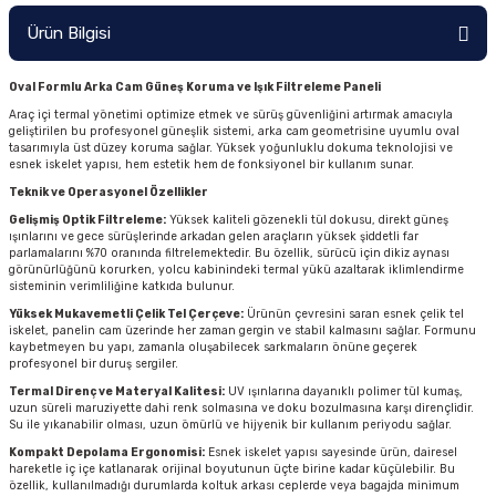
Ürün Bilgisi
Oval Formlu Arka Cam Güneş Koruma ve Işık Filtreleme Paneli
Araç içi termal yönetimi optimize etmek ve sürüş güvenliğini artırmak amacıyla
geliştirilen bu profesyonel güneşlik sistemi, arka cam geometrisine uyumlu oval
tasarımıyla üst düzey koruma sağlar. Yüksek yoğunluklu dokuma teknolojisi ve
esnek iskelet yapısı, hem estetik hem de fonksiyonel bir kullanım sunar.
Teknik ve Operasyonel Özellikler
Gelişmiş Optik Filtreleme:
Yüksek kaliteli gözenekli tül dokusu, direkt güneş
ışınlarını ve gece sürüşlerinde arkadan gelen araçların yüksek şiddetli far
parlamalarını %70 oranında filtrelemektedir. Bu özellik, sürücü için dikiz aynası
görünürlüğünü korurken, yolcu kabinindeki termal yükü azaltarak iklimlendirme
sisteminin verimliliğine katkıda bulunur.
Yüksek Mukavemetli Çelik Tel Çerçeve:
Ürünün çevresini saran esnek çelik tel
iskelet, panelin cam üzerinde her zaman gergin ve stabil kalmasını sağlar. Formunu
kaybetmeyen bu yapı, zamanla oluşabilecek sarkmaların önüne geçerek
profesyonel bir duruş sergiler.
Termal Direnç ve Materyal Kalitesi:
UV ışınlarına dayanıklı polimer tül kumaş,
uzun süreli maruziyette dahi renk solmasına ve doku bozulmasına karşı dirençlidir.
Su ile yıkanabilir olması, uzun ömürlü ve hijyenik bir kullanım periyodu sağlar.
Kompakt Depolama Ergonomisi:
Esnek iskelet yapısı sayesinde ürün, dairesel
hareketle iç içe katlanarak orijinal boyutunun üçte birine kadar küçülebilir. Bu
özellik, kullanılmadığı durumlarda koltuk arkası ceplerde veya bagajda minimum