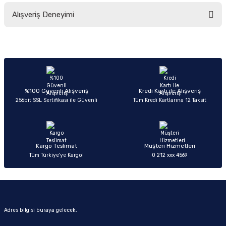
Bu ürünün fiyat bilgisi, resim, ürün açıklamalarında ve diğer konularda
Alışveriş Deneyimi
yetersiz gördüğünüz noktaları öneri formunu kullanarak tarafımıza
iletebilirsiniz.
Görüş ve önerileriniz için teşekkür ederiz.
Sitemize ilk yorumu siz yapın!
Ürün resmi kalitesiz, bozuk veya görüntülenemiyor.
Ürün açıklamasında eksik bilgiler bulunuyor.
Deneyimini Paylaş
Ürün bilgilerinde hatalar bulunuyor.
%100 Güvenli Alışveriş
Kredi Kartı ile Alışveriş
256bit SSL Sertifikası ile Güvenli
Tüm Kredi Kartlarına 12 Taksit
Ürün fiyatı diğer sitelerden daha pahalı.
Bu ürüne benzer farklı alternatifler olmalı.
Kargo Teslimat
Müşteri Hizmetleri
Tüm Türkiye’ye Kargo!
0 212 xxx 4569
Gönder
Adres bilgisi buraya gelecek.