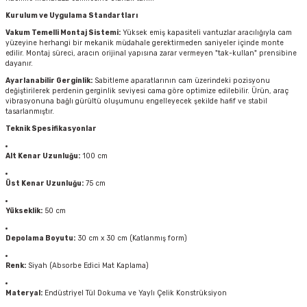
Kurulum ve Uygulama Standartları
Vakum Temelli Montaj Sistemi:
Yüksek emiş kapasiteli vantuzlar aracılığıyla cam
yüzeyine herhangi bir mekanik müdahale gerektirmeden saniyeler içinde monte
edilir. Montaj süreci, aracın orijinal yapısına zarar vermeyen "tak-kullan" prensibine
dayanır.
Ayarlanabilir Gerginlik:
Sabitleme aparatlarının cam üzerindeki pozisyonu
değiştirilerek perdenin gerginlik seviyesi cama göre optimize edilebilir. Ürün, araç
vibrasyonuna bağlı gürültü oluşumunu engelleyecek şekilde hafif ve stabil
tasarlanmıştır.
Teknik Spesifikasyonlar
Alt Kenar Uzunluğu:
100 cm
Üst Kenar Uzunluğu:
75 cm
Yükseklik:
50 cm
Depolama Boyutu:
30 cm x 30 cm (Katlanmış form)
Renk:
Siyah (Absorbe Edici Mat Kaplama)
Materyal:
Endüstriyel Tül Dokuma ve Yaylı Çelik Konstrüksiyon