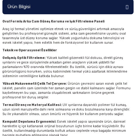
Ürün Bilgisi
Oval Formlu Arka Cam Güneş Koruma ve Işık Filtreleme Paneli
Araç içi termal yönetimi optimize etmek ve sürüş güvenliğini artırmak amacıyla
geliştirilen bu profesyonel güneşlik sistemi, arka cam geometrisine uyumlu oval
tasarımıyla üst düzey koruma sağlar. Yüksek yoğunluklu dokuma teknolojisi ve
esnek iskelet yapısı, hem estetik hem de fonksiyonel bir kullanım sunar.
Teknik ve Operasyonel Özellikler
Gelişmiş Optik Filtreleme:
Yüksek kaliteli gözenekli tül dokusu, direkt güneş
ışınlarını ve gece sürüşlerinde arkadan gelen araçların yüksek şiddetli far
parlamalarını %70 oranında filtrelemektedir. Bu özellik, sürücü için dikiz aynası
görünürlüğünü korurken, yolcu kabinindeki termal yükü azaltarak iklimlendirme
sisteminin verimliliğine katkıda bulunur.
Yüksek Mukavemetli Çelik Tel Çerçeve:
Ürünün çevresini saran esnek çelik tel
iskelet, panelin cam üzerinde her zaman gergin ve stabil kalmasını sağlar. Formunu
kaybetmeyen bu yapı, zamanla oluşabilecek sarkmaların önüne geçerek
profesyonel bir duruş sergiler.
Termal Direnç ve Materyal Kalitesi:
UV ışınlarına dayanıklı polimer tül kumaş,
uzun süreli maruziyette dahi renk solmasına ve doku bozulmasına karşı dirençlidir.
Su ile yıkanabilir olması, uzun ömürlü ve hijyenik bir kullanım periyodu sağlar.
Kompakt Depolama Ergonomisi:
Esnek iskelet yapısı sayesinde ürün, dairesel
hareketle iç içe katlanarak orijinal boyutunun üçte birine kadar küçülebilir. Bu
özellik, kullanılmadığı durumlarda koltuk arkası ceplerde veya bagajda minimum
hacimle muhafaza edilmesine olanak tanır.