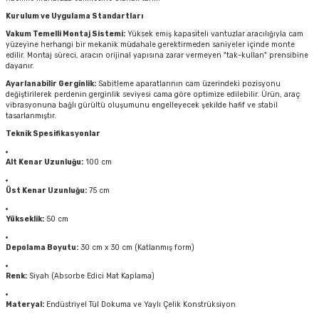
Kurulum ve Uygulama Standartları
Vakum Temelli Montaj Sistemi:
Yüksek emiş kapasiteli vantuzlar aracılığıyla cam
yüzeyine herhangi bir mekanik müdahale gerektirmeden saniyeler içinde monte
edilir. Montaj süreci, aracın orijinal yapısına zarar vermeyen "tak-kullan" prensibine
dayanır.
Ayarlanabilir Gerginlik:
Sabitleme aparatlarının cam üzerindeki pozisyonu
değiştirilerek perdenin gerginlik seviyesi cama göre optimize edilebilir. Ürün, araç
vibrasyonuna bağlı gürültü oluşumunu engelleyecek şekilde hafif ve stabil
tasarlanmıştır.
Teknik Spesifikasyonlar
Alt Kenar Uzunluğu:
100 cm
Üst Kenar Uzunluğu:
75 cm
Yükseklik:
50 cm
Depolama Boyutu:
30 cm x 30 cm (Katlanmış form)
Renk:
Siyah (Absorbe Edici Mat Kaplama)
Materyal:
Endüstriyel Tül Dokuma ve Yaylı Çelik Konstrüksiyon