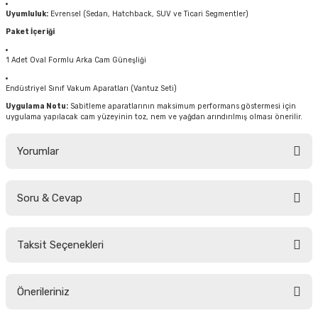
Uyumluluk:
Evrensel (Sedan, Hatchback, SUV ve Ticari Segmentler)
Paket İçeriği
1 Adet Oval Formlu Arka Cam Güneşliği
Endüstriyel Sınıf Vakum Aparatları (Vantuz Seti)
Uygulama Notu:
Sabitleme aparatlarının maksimum performans göstermesi için
uygulama yapılacak cam yüzeyinin toz, nem ve yağdan arındırılmış olması önerilir.
Yorumlar
Soru & Cevap
Bu ürüne ilk yorumu siz yapın!
Taksit Seçenekleri
Yorum Yaz
Ürün hakkında henüz soru sorulmamış.
Önerileriniz
Soru Sor