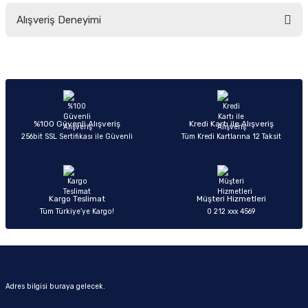
Bu ürünün fiyat bilgisi, resim, ürün açıklamalarında ve diğer konularda
Alışveriş Deneyimi
yetersiz gördüğünüz noktaları öneri formunu kullanarak tarafımıza
iletebilirsiniz.
Görüş ve önerileriniz için teşekkür ederiz.
Sitemize ilk yorumu siz yapın!
Ürün resmi kalitesiz, bozuk veya görüntülenemiyor.
Ürün açıklamasında eksik bilgiler bulunuyor.
Deneyimini Paylaş
Ürün bilgilerinde hatalar bulunuyor.
%100 Güvenli Alışveriş
Kredi Kartı ile Alışveriş
256bit SSL Sertifikası ile Güvenli
Tüm Kredi Kartlarına 12 Taksit
Ürün fiyatı diğer sitelerden daha pahalı.
Bu ürüne benzer farklı alternatifler olmalı.
Kargo Teslimat
Müşteri Hizmetleri
Tüm Türkiye’ye Kargo!
0 212 xxx 4569
Gönder
Adres bilgisi buraya gelecek.