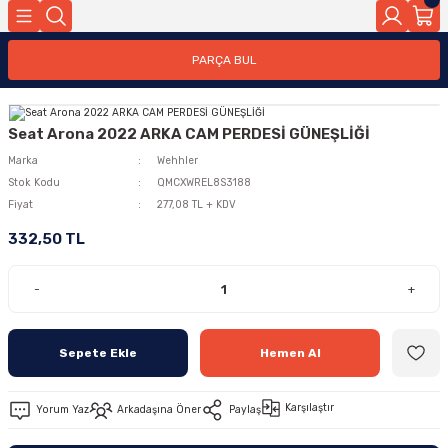
PARÇA BUL
Seat Arona 2022 ARKA CAM PERDESİ GÜNEŞLİĞİ
Marka
Wehhler
Stok Kodu
QMCXWREL8S3188
Fiyat
277,08 TL + KDV
332,50 TL
-
+
Sepete Ekle
Hemen Al
Karşılaştır
Yorum Yaz
Arkadaşına Öner
Paylaş