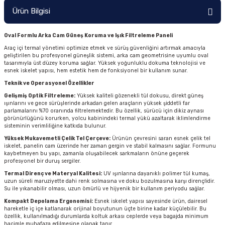
Ürün Bilgisi
Oval Formlu Arka Cam Güneş Koruma ve Işık Filtreleme Paneli
Araç içi termal yönetimi optimize etmek ve sürüş güvenliğini artırmak amacıyla
geliştirilen bu profesyonel güneşlik sistemi, arka cam geometrisine uyumlu oval
tasarımıyla üst düzey koruma sağlar. Yüksek yoğunluklu dokuma teknolojisi ve
esnek iskelet yapısı, hem estetik hem de fonksiyonel bir kullanım sunar.
Teknik ve Operasyonel Özellikler
Gelişmiş Optik Filtreleme:
Yüksek kaliteli gözenekli tül dokusu, direkt güneş
ışınlarını ve gece sürüşlerinde arkadan gelen araçların yüksek şiddetli far
parlamalarını %70 oranında filtrelemektedir. Bu özellik, sürücü için dikiz aynası
görünürlüğünü korurken, yolcu kabinindeki termal yükü azaltarak iklimlendirme
sisteminin verimliliğine katkıda bulunur.
Yüksek Mukavemetli Çelik Tel Çerçeve:
Ürünün çevresini saran esnek çelik tel
iskelet, panelin cam üzerinde her zaman gergin ve stabil kalmasını sağlar. Formunu
kaybetmeyen bu yapı, zamanla oluşabilecek sarkmaların önüne geçerek
profesyonel bir duruş sergiler.
Termal Direnç ve Materyal Kalitesi:
UV ışınlarına dayanıklı polimer tül kumaş,
uzun süreli maruziyette dahi renk solmasına ve doku bozulmasına karşı dirençlidir.
Su ile yıkanabilir olması, uzun ömürlü ve hijyenik bir kullanım periyodu sağlar.
Kompakt Depolama Ergonomisi:
Esnek iskelet yapısı sayesinde ürün, dairesel
hareketle iç içe katlanarak orijinal boyutunun üçte birine kadar küçülebilir. Bu
özellik, kullanılmadığı durumlarda koltuk arkası ceplerde veya bagajda minimum
hacimle muhafaza edilmesine olanak tanır.