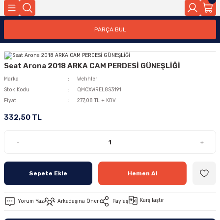
PARÇA BUL
Seat Arona 2018 ARKA CAM PERDESİ GÜNEŞLİĞİ
Marka
Wehhler
Stok Kodu
QMCXWREL8S3191
Fiyat
277,08 TL + KDV
332,50 TL
-
+
Sepete Ekle
Hemen Al
Karşılaştır
Yorum Yaz
Arkadaşına Öner
Paylaş