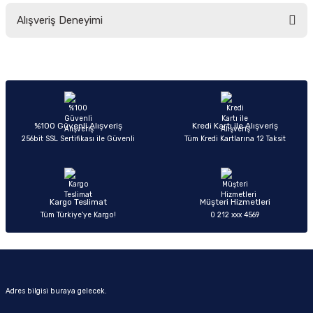
Bu ürünün fiyat bilgisi, resim, ürün açıklamalarında ve diğer konularda
Alışveriş Deneyimi
yetersiz gördüğünüz noktaları öneri formunu kullanarak tarafımıza
iletebilirsiniz.
Görüş ve önerileriniz için teşekkür ederiz.
Sitemize ilk yorumu siz yapın!
Ürün resmi kalitesiz, bozuk veya görüntülenemiyor.
Ürün açıklamasında eksik bilgiler bulunuyor.
Deneyimini Paylaş
Ürün bilgilerinde hatalar bulunuyor.
%100 Güvenli Alışveriş
Kredi Kartı ile Alışveriş
256bit SSL Sertifikası ile Güvenli
Tüm Kredi Kartlarına 12 Taksit
Ürün fiyatı diğer sitelerden daha pahalı.
Bu ürüne benzer farklı alternatifler olmalı.
Kargo Teslimat
Müşteri Hizmetleri
Tüm Türkiye’ye Kargo!
0 212 xxx 4569
Gönder
Adres bilgisi buraya gelecek.