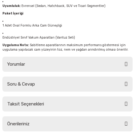
Uyumluluk:
Evrensel (Sedan, Hatchback, SUV ve Ticari Segmentler)
Paket İçeriği
1 Adet Oval Formlu Arka Cam Güneşliği
Endüstriyel Sınıf Vakum Aparatları (Vantuz Seti)
Uygulama Notu:
Sabitleme aparatlarının maksimum performans göstermesi için
uygulama yapılacak cam yüzeyinin toz, nem ve yağdan arındırılmış olması önerilir.
Yorumlar
Soru & Cevap
Bu ürüne ilk yorumu siz yapın!
Taksit Seçenekleri
Yorum Yaz
Ürün hakkında henüz soru sorulmamış.
Önerileriniz
Soru Sor