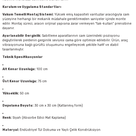
Kurulum ve Uygulama Standartları
Vakum Temelli Montaj Sistemi:
Yüksek emiş kapasiteli vantuzlar aracılığıyla cam
yüzeyine herhangi bir mekanik müdahale gerektirmeden saniyeler içinde monte
edilir. Montaj süreci, aracın orijinal yapısına zarar vermeyen "tak-kullan" prensibine
dayanır.
Ayarlanabilir Gerginlik:
Sabitleme aparatlarının cam üzerindeki pozisyonu
değiştirilerek perdenin gerginlik seviyesi cama göre optimize edilebilir. Ürün, araç
vibrasyonuna bağlı gürültü oluşumunu engelleyecek şekilde hafif ve stabil
tasarlanmıştır.
Teknik Spesifikasyonlar
Alt Kenar Uzunluğu:
100 cm
Üst Kenar Uzunluğu:
75 cm
Yükseklik:
50 cm
Depolama Boyutu:
30 cm x 30 cm (Katlanmış form)
Renk:
Siyah (Absorbe Edici Mat Kaplama)
Materyal:
Endüstriyel Tül Dokuma ve Yaylı Çelik Konstrüksiyon