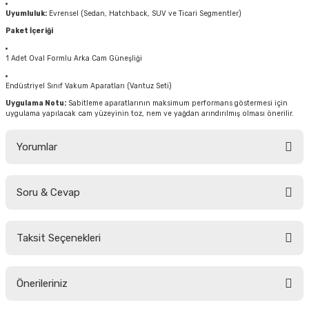
Uyumluluk:
Evrensel (Sedan, Hatchback, SUV ve Ticari Segmentler)
Paket İçeriği
1 Adet Oval Formlu Arka Cam Güneşliği
Endüstriyel Sınıf Vakum Aparatları (Vantuz Seti)
Uygulama Notu:
Sabitleme aparatlarının maksimum performans göstermesi için
uygulama yapılacak cam yüzeyinin toz, nem ve yağdan arındırılmış olması önerilir.
Yorumlar
Soru & Cevap
Bu ürüne ilk yorumu siz yapın!
Taksit Seçenekleri
Yorum Yaz
Ürün hakkında henüz soru sorulmamış.
Önerileriniz
Soru Sor