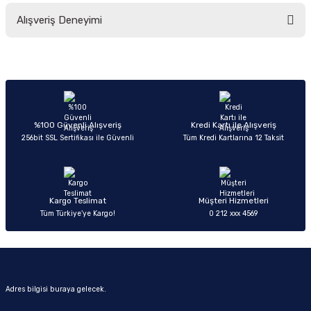
Bu ürünün fiyat bilgisi, resim, ürün açıklamalarında ve diğer konularda
Alışveriş Deneyimi
yetersiz gördüğünüz noktaları öneri formunu kullanarak tarafımıza
iletebilirsiniz.
Görüş ve önerileriniz için teşekkür ederiz.
Sitemize ilk yorumu siz yapın!
Ürün resmi kalitesiz, bozuk veya görüntülenemiyor.
Ürün açıklamasında eksik bilgiler bulunuyor.
Deneyimini Paylaş
Ürün bilgilerinde hatalar bulunuyor.
%100 Güvenli Alışveriş
Kredi Kartı ile Alışveriş
256bit SSL Sertifikası ile Güvenli
Tüm Kredi Kartlarına 12 Taksit
Ürün fiyatı diğer sitelerden daha pahalı.
Bu ürüne benzer farklı alternatifler olmalı.
Kargo Teslimat
Müşteri Hizmetleri
Tüm Türkiye’ye Kargo!
0 212 xxx 4569
Gönder
Adres bilgisi buraya gelecek.