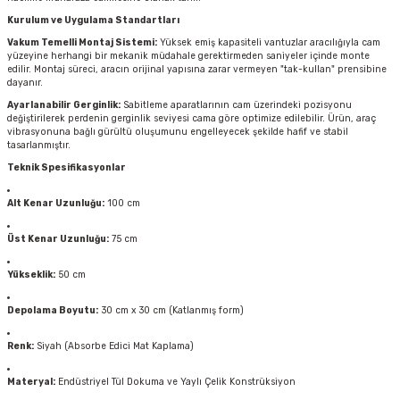
Kurulum ve Uygulama Standartları
Vakum Temelli Montaj Sistemi:
Yüksek emiş kapasiteli vantuzlar aracılığıyla cam
yüzeyine herhangi bir mekanik müdahale gerektirmeden saniyeler içinde monte
edilir. Montaj süreci, aracın orijinal yapısına zarar vermeyen "tak-kullan" prensibine
dayanır.
Ayarlanabilir Gerginlik:
Sabitleme aparatlarının cam üzerindeki pozisyonu
değiştirilerek perdenin gerginlik seviyesi cama göre optimize edilebilir. Ürün, araç
vibrasyonuna bağlı gürültü oluşumunu engelleyecek şekilde hafif ve stabil
tasarlanmıştır.
Teknik Spesifikasyonlar
Alt Kenar Uzunluğu:
100 cm
Üst Kenar Uzunluğu:
75 cm
Yükseklik:
50 cm
Depolama Boyutu:
30 cm x 30 cm (Katlanmış form)
Renk:
Siyah (Absorbe Edici Mat Kaplama)
Materyal:
Endüstriyel Tül Dokuma ve Yaylı Çelik Konstrüksiyon