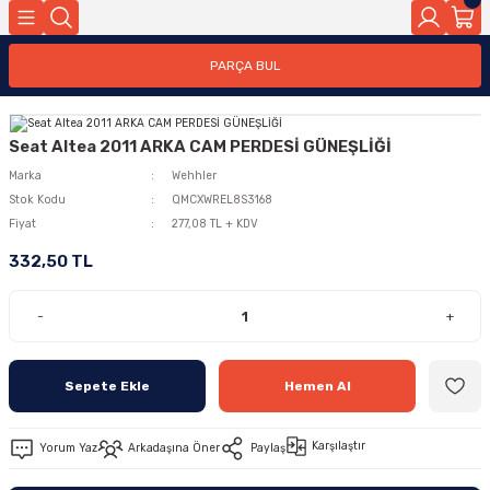
PARÇA BUL
Seat Altea 2011 ARKA CAM PERDESİ GÜNEŞLİĞİ
Marka
Wehhler
Stok Kodu
QMCXWREL8S3168
Fiyat
277,08 TL + KDV
332,50 TL
-
+
Sepete Ekle
Hemen Al
Karşılaştır
Yorum Yaz
Arkadaşına Öner
Paylaş