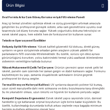
Ürün Bilgisi
Oval Formlu Arka Cam Güneş Koruma ve Işık Filtreleme Paneli
Araç içi termal yönetimi optimize etmek ve sürüş güvenliğini artırmak amacıyla
geliştirilen bu profesyonel güneşlik sistemi, arka cam geometrisine uyumlu oval
tasarımıyla üst düzey koruma sağlar. Yüksek yoğunluklu dokuma teknolojisi ve
esnek iskelet yapısı, hem estetik hem de fonksiyonel bir kullanım sunar.
Teknik ve Operasyonel Özellikler
Gelişmiş Optik Filtreleme:
Yüksek kaliteli gözenekli tül dokusu, direkt güneş
ışınlarını ve gece sürüşlerinde arkadan gelen araçların yüksek şiddetli far
parlamalarını %70 oranında filtrelemektedir. Bu özellik, sürücü için dikiz aynası
görünürlüğünü korurken, yolcu kabinindeki termal yükü azaltarak iklimlendirme
sisteminin verimliliğine katkıda bulunur.
Yüksek Mukavemetli Çelik Tel Çerçeve:
Ürünün çevresini saran esnek çelik tel
iskelet, panelin cam üzerinde her zaman gergin ve stabil kalmasını sağlar. Formunu
kaybetmeyen bu yapı, zamanla oluşabilecek sarkmaların önüne geçerek
profesyonel bir duruş sergiler.
Termal Direnç ve Materyal Kalitesi:
UV ışınlarına dayanıklı polimer tül kumaş,
uzun süreli maruziyette dahi renk solmasına ve doku bozulmasına karşı dirençlidir.
Su ile yıkanabilir olması, uzun ömürlü ve hijyenik bir kullanım periyodu sağlar.
Kompakt Depolama Ergonomisi:
Esnek iskelet yapısı sayesinde ürün, dairesel
hareketle iç içe katlanarak orijinal boyutunun üçte birine kadar küçülebilir. Bu
özellik, kullanılmadığı durumlarda koltuk arkası ceplerde veya bagajda minimum
hacimle muhafaza edilmesine olanak tanır.