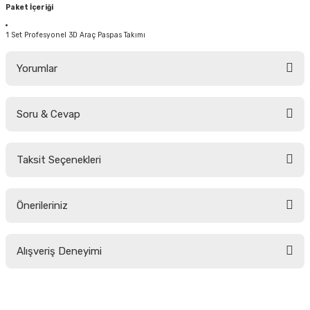
Paket İçeriği
1 Set Profesyonel 3D Araç Paspas Takımı
Yorumlar
Soru & Cevap
Bu ürüne ilk yorumu siz yapın!
Taksit Seçenekleri
Yorum Yaz
Ürün hakkında henüz soru sorulmamış.
Önerileriniz
Soru Sor
Bu ürünün fiyat bilgisi, resim, ürün açıklamalarında ve diğer konularda
Alışveriş Deneyimi
yetersiz gördüğünüz noktaları öneri formunu kullanarak tarafımıza
iletebilirsiniz.
Görüş ve önerileriniz için teşekkür ederiz.
Sitemize ilk yorumu siz yapın!