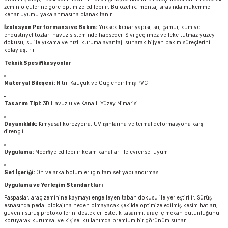
zemin ölçülerine göre optimize edilebilir. Bu özellik, montaj sırasında mükemmel
kenar uyumu yakalanmasına olanak tanır.
İzolasyon Performansı ve Bakım:
Yüksek kenar yapısı; su, çamur, kum ve
endüstriyel tozları havuz sisteminde hapseder. Sıvı geçirmez ve leke tutmaz yüzey
dokusu, su ile yıkama ve hızlı kuruma avantajı sunarak hijyen bakım süreçlerini
kolaylaştırır.
Teknik Spesifikasyonlar
Materyal Bileşeni:
Nitril Kauçuk ve Güçlendirilmiş PVC
Tasarım Tipi:
3D Havuzlu ve Kanallı Yüzey Mimarisi
Dayanıklılık:
Kimyasal korozyona, UV ışınlarına ve termal deformasyona karşı
dirençli
Uygulama:
Modifiye edilebilir kesim kanalları ile evrensel uyum
Set İçeriği:
Ön ve arka bölümler için tam set yapılandırması
Uygulama ve Yerleşim Standartları
Paspaslar, araç zeminine kaymayı engelleyen taban dokusu ile yerleştirilir. Sürüş
esnasında pedal blokajına neden olmayacak şekilde optimize edilmiş kesim hatları,
güvenli sürüş protokollerini destekler. Estetik tasarımı, araç iç mekan bütünlüğünü
koruyarak kurumsal ve kişisel kullanımda premium bir görünüm sunar.