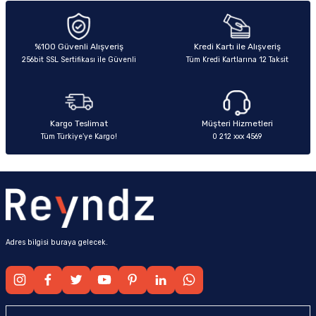
Ürün resmi kalitesiz, bozuk veya görüntülenemiyor.
Ürün açıklamasında eksik bilgiler bulunuyor.
Deneyimini Paylaş
Ürün bilgilerinde hatalar bulunuyor.
%100 Güvenli Alışveriş
Kredi Kartı ile Alışveriş
256bit SSL Sertifikası ile Güvenli
Tüm Kredi Kartlarına 12 Taksit
Ürün fiyatı diğer sitelerden daha pahalı.
Bu ürüne benzer farklı alternatifler olmalı.
Kargo Teslimat
Müşteri Hizmetleri
Tüm Türkiye’ye Kargo!
0 212 xxx 4569
Gönder
Adres bilgisi buraya gelecek.