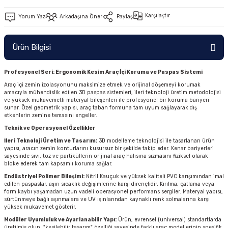
Karşılaştır
Yorum Yaz
Arkadaşına Öner
Paylaş
Ürün Bilgisi
Profesyonel Seri: Ergonomik Kesim Araç İçi Koruma ve Paspas Sistemi
Araç içi zemin izolasyonunu maksimize etmek ve orijinal döşemeyi korumak
amacıyla mühendislik edilen 3D paspas sistemleri, ileri teknoloji üretim metodolojisi
ve yüksek mukavemetli materyal bileşenleri ile profesyonel bir koruma bariyeri
sunar. Özel geometrik yapısı, araç taban formuna tam uyum sağlayarak dış
etkenlerin zemine temasını engeller.
Teknik ve Operasyonel Özellikler
İleri Teknoloji Üretim ve Tasarım:
3D modelleme teknolojisi ile tasarlanan ürün
yapısı, aracın zemin konturlarını kusursuz bir şekilde takip eder. Kenar bariyerleri
sayesinde sıvı, toz ve partiküllerin orijinal araç halısına sızmasını fiziksel olarak
bloke ederek tam kapsamlı koruma sağlar.
Endüstriyel Polimer Bileşimi:
Nitril Kauçuk ve yüksek kaliteli PVC karışımından imal
edilen paspaslar, aşırı sıcaklık değişimlerine karşı dirençlidir. Kırılma, çatlama veya
form kaybı yaşamadan uzun vadeli operasyonel performans sergiler. Materyal yapısı,
sürtünmeye bağlı aşınmalara ve UV ışınlarından kaynaklı renk solmalarına karşı
yüksek mukavemet gösterir.
Modüler Uyumluluk ve Ayarlanabilir Yapı:
Ürün, evrensel (universal) standartlarda
üretilmiş olup, "kesilebilir tasarım" özelliği sayesinde farklı araç modellerinin spesifik