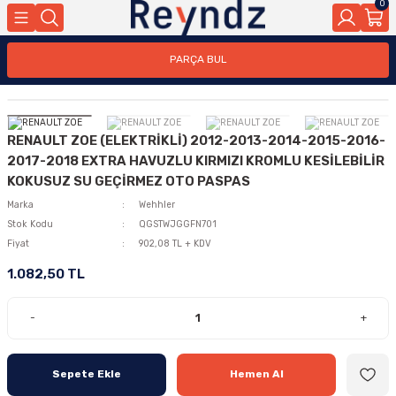
0
PARÇA BUL
RENAULT ZOE (ELEKTRİKLİ) 2012-2013-2014-2015-2016-
2017-2018 EXTRA HAVUZLU KIRMIZI KROMLU KESİLEBİLİR
KOKUSUZ SU GEÇİRMEZ OTO PASPAS
Marka
Wehhler
Stok Kodu
QGSTWJGGFN701
Fiyat
902,08 TL + KDV
1.082,50 TL
-
+
Sepete Ekle
Hemen Al