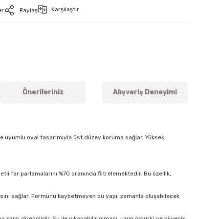
Karşılaştır
er
Paylaş
Önerileriniz
Alışveriş Deneyimi
ine uyumlu oval tasarımıyla üst düzey koruma sağlar. Yüksek
tli far parlamalarını %70 oranında filtrelemektedir. Bu özellik,
masını sağlar. Formunu kaybetmeyen bu yapı, zamanla oluşabilecek
arşı dirençlidir. Su ile yıkanabilir olması, uzun ömürlü ve hijyenik