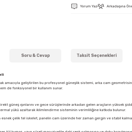
Yorum Yaz
Arkadaşına Ön
Soru & Cevap
Taksit Seçenekleri
li
mak amacıyla geliştirilen bu profesyonel güneşlik sistemi, arka cam geometris
hem de fonksiyonel bir kullanım sunar.
direkt güneş ışınlarını ve gece sürüşlerinde arkadan gelen araçların yüksek şidde
ermal yükü azaltarak iklimlendirme sisteminin verimliliğine katkıda bulunur.
esnek çelik tel iskelet, panelin cam üzerinde her zaman gergin ve stabil kal
imer tül kumaş, uzun süreli maruziyette dahi renk solmasına ve doku bozulmasına k