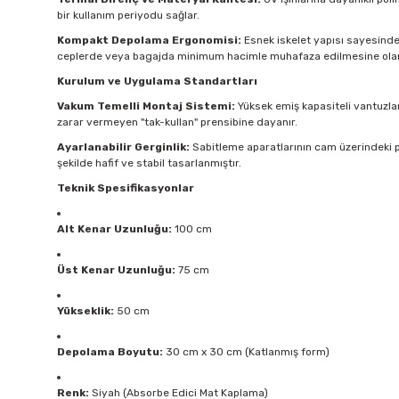
bir kullanım periyodu sağlar.
Kompakt Depolama Ergonomisi:
Esnek iskelet yapısı sayesinde ü
ceplerde veya bagajda minimum hacimle muhafaza edilmesine olan
Kurulum ve Uygulama Standartları
Vakum Temelli Montaj Sistemi:
Yüksek emiş kapasiteli vantuzlar
zarar vermeyen "tak-kullan" prensibine dayanır.
Ayarlanabilir Gerginlik:
Sabitleme aparatlarının cam üzerindeki p
şekilde hafif ve stabil tasarlanmıştır.
Teknik Spesifikasyonlar
Alt Kenar Uzunluğu:
100 cm
Üst Kenar Uzunluğu:
75 cm
Yükseklik:
50 cm
Depolama Boyutu:
30 cm x 30 cm (Katlanmış form)
Renk:
Siyah (Absorbe Edici Mat Kaplama)