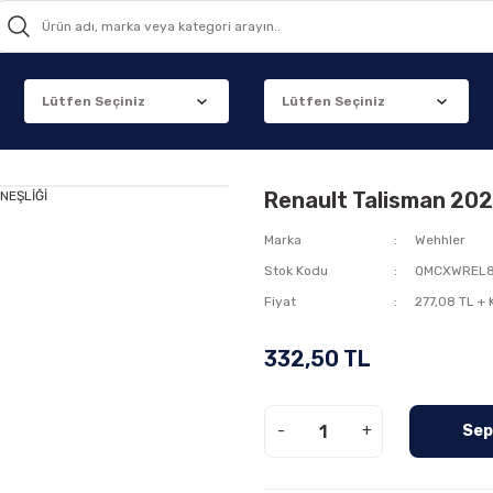
Renault Talisman 20
Marka
Wehhler
Stok Kodu
QMCXWREL
Fiyat
277,08 TL +
332,50 TL
-
+
Sep