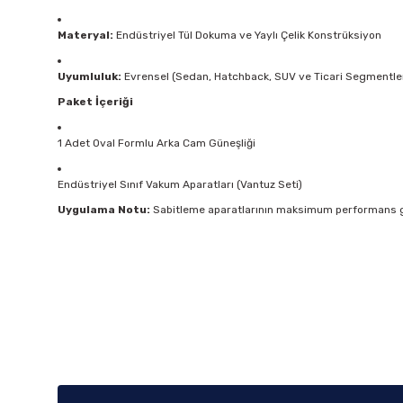
Materyal:
Endüstriyel Tül Dokuma ve Yaylı Çelik Konstrüksiyon
Uyumluluk:
Evrensel (Sedan, Hatchback, SUV ve Ticari Segmentle
Paket İçeriği
1 Adet Oval Formlu Arka Cam Güneşliği
Endüstriyel Sınıf Vakum Aparatları (Vantuz Seti)
Uygulama Notu:
Sabitleme aparatlarının maksimum performans gös
Bu ürünün fiyat bilgisi, resim, ürün açıklamalarında ve diğer k
Görüş ve önerileriniz için teşekkür ederiz.
Ürün resmi kalitesiz, bozuk veya görüntülenemiyor.
Ürün açıklamasında eksik bilgiler bulunuyor.