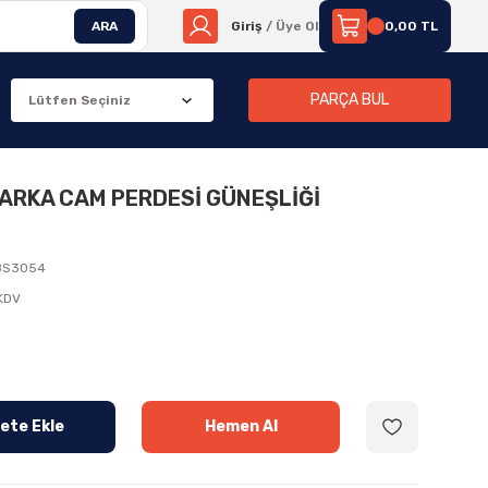
ARA
Giriş
/ Üye Ol
0,00 TL
PARÇA BUL
 ARKA CAM PERDESİ GÜNEŞLİĞİ
8S3054
 KDV
ete Ekle
Hemen Al