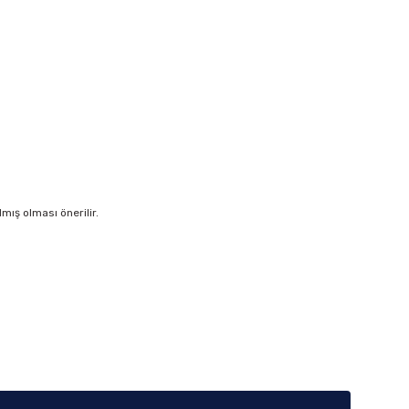
ış olması önerilir.
iletebilirsiniz.