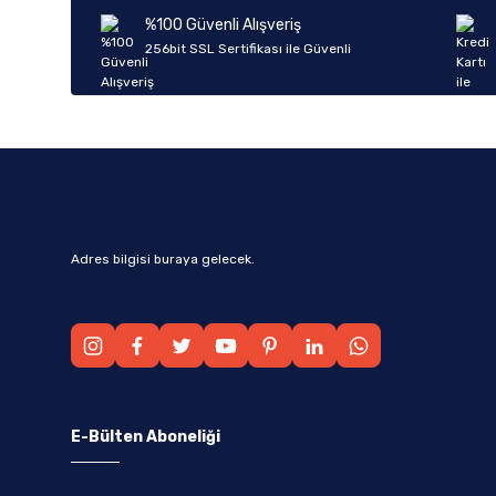
Ürün bilgilerinde hatalar bulunuyor.
%100 Güvenli Alışveriş
Ürün fiyatı diğer sitelerden daha pahalı.
256bit SSL Sertifikası ile Güvenli
Bu ürüne benzer farklı alternatifler olmalı.
Adres bilgisi buraya gelecek.
E-Bülten Aboneliği