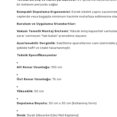
bir kullanım periyodu sağlar.
Kompakt Depolama Ergonomisi:
Esnek iskelet yapısı sayesinde ü
ceplerde veya bagajda minimum hacimle muhafaza edilmesine olan
Kurulum ve Uygulama Standartları
Vakum Temelli Montaj Sistemi:
Yüksek emiş kapasiteli vantuzlar
zarar vermeyen "tak-kullan" prensibine dayanır.
Ayarlanabilir Gerginlik:
Sabitleme aparatlarının cam üzerindeki p
şekilde hafif ve stabil tasarlanmıştır.
Teknik Spesifikasyonlar
Alt Kenar Uzunluğu:
100 cm
Üst Kenar Uzunluğu:
75 cm
Yükseklik:
50 cm
Depolama Boyutu:
30 cm x 30 cm (Katlanmış form)
Renk:
Siyah (Absorbe Edici Mat Kaplama)