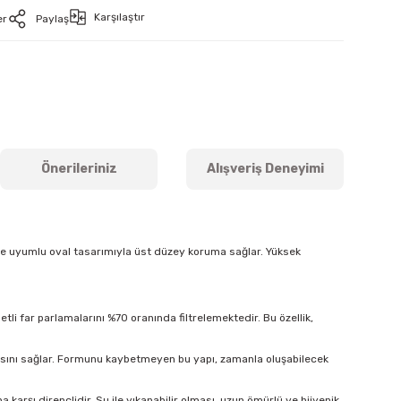
Karşılaştır
er
Paylaş
Önerileriniz
Alışveriş Deneyimi
ine uyumlu oval tasarımıyla üst düzey koruma sağlar. Yüksek
tli far parlamalarını %70 oranında filtrelemektedir. Bu özellik,
masını sağlar. Formunu kaybetmeyen bu yapı, zamanla oluşabilecek
arşı dirençlidir. Su ile yıkanabilir olması, uzun ömürlü ve hijyenik