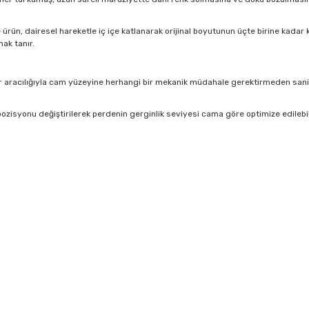
rün, dairesel hareketle iç içe katlanarak orijinal boyutunun üçte birine kadar kü
ak tanır.
 aracılığıyla cam yüzeyine herhangi bir mekanik müdahale gerektirmeden saniyel
ozisyonu değiştirilerek perdenin gerginlik seviyesi cama göre optimize edilebi