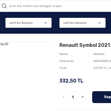
Renault Symbol 2021
Marka
Wehhler
Stok Kodu
QMCXWREL
Fiyat
277,08 TL +
332,50 TL
-
+
Sep