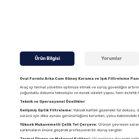
Ürün Bilgisi
Yorumlar
Oval Formlu Arka Cam Güneş Koruma ve Işık Filtreleme Pane
Araç içi termal yönetimi optimize etmek ve sürüş güvenliğini artır
yoğunluklu dokuma teknolojisi ve esnek iskelet yapısı, hem estetik 
Teknik ve Operasyonel Özellikler
Gelişmiş Optik Filtreleme:
Yüksek kaliteli gözenekli tül dokusu, 
sürücü için dikiz aynası görünürlüğünü korurken, yolcu kabinindeki t
Yüksek Mukavemetli Çelik Tel Çerçeve:
Ürünün çevresini saran 
sarkmaların önüne geçerek profesyonel bir duruş sergiler.
Termal Direnç ve Materyal Kalitesi:
UV ışınlarına dayanıklı pol