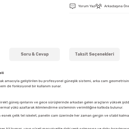
Yorum Yaz
Arkadaşına Ön
Soru & Cevap
Taksit Seçenekleri
li
mak amacıyla geliştirilen bu profesyonel güneşlik sistemi, arka cam geometris
hem de fonksiyonel bir kullanım sunar.
direkt güneş ışınlarını ve gece sürüşlerinde arkadan gelen araçların yüksek şidde
ermal yükü azaltarak iklimlendirme sisteminin verimliliğine katkıda bulunur.
esnek çelik tel iskelet, panelin cam üzerinde her zaman gergin ve stabil kal
imer tül kumaş, uzun süreli maruziyette dahi renk solmasına ve doku bozulmasına k