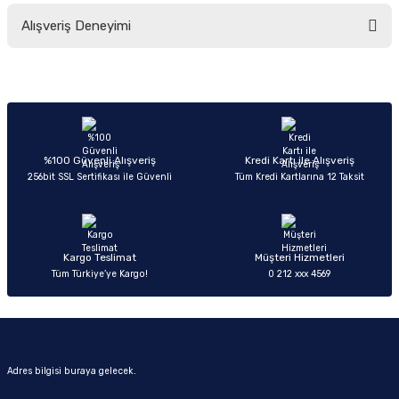
Bu ürünün fiyat bilgisi, resim, ürün açıklamalarında ve diğer konularda
Alışveriş Deneyimi
yetersiz gördüğünüz noktaları öneri formunu kullanarak tarafımıza
iletebilirsiniz.
Görüş ve önerileriniz için teşekkür ederiz.
Sitemize ilk yorumu siz yapın!
Ürün resmi kalitesiz, bozuk veya görüntülenemiyor.
Ürün açıklamasında eksik bilgiler bulunuyor.
Deneyimini Paylaş
Ürün bilgilerinde hatalar bulunuyor.
%100 Güvenli Alışveriş
Kredi Kartı ile Alışveriş
256bit SSL Sertifikası ile Güvenli
Tüm Kredi Kartlarına 12 Taksit
Ürün fiyatı diğer sitelerden daha pahalı.
Bu ürüne benzer farklı alternatifler olmalı.
Kargo Teslimat
Müşteri Hizmetleri
Tüm Türkiye’ye Kargo!
0 212 xxx 4569
Gönder
Adres bilgisi buraya gelecek.