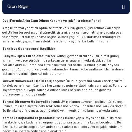
Ürün Bilgisi
Oval Formlu Arka Cam Güneş Koruma ve Işık Filtreleme Paneli
Araç içi termal yönetimi optimize etmek ve sürüş güvenliğini artırmak amacıyla
geliştirilen bu profesyonel güneşlik sistemi, arka cam geometrisine uyumlu oval
tasarımıyla üst düzey koruma sağlar. Yüksek yoğunluklu dokuma teknolojisi ve
esnek iskelet yapısı, hem estetik hem de fonksiyonel bir kullanım sunar.
Teknik ve Operasyonel Özellikler
Gelişmiş Optik Filtreleme:
Yüksek kaliteli gözenekli tül dokusu, direkt güneş
ışınlarını ve gece sürüşlerinde arkadan gelen araçların yüksek şiddetli far
parlamalarını %70 oranında filtrelemektedir. Bu özellik, sürücü için dikiz aynası
görünürlüğünü korurken, yolcu kabinindeki termal yükü azaltarak iklimlendirme
sisteminin verimliliğine katkıda bulunur.
Yüksek Mukavemetli Çelik Tel Çerçeve:
Ürünün çevresini saran esnek çelik tel
iskelet, panelin cam üzerinde her zaman gergin ve stabil kalmasını sağlar. Formunu
kaybetmeyen bu yapı, zamanla oluşabilecek sarkmaların önüne geçerek
profesyonel bir duruş sergiler.
Termal Direnç ve Materyal Kalitesi:
UV ışınlarına dayanıklı polimer tül kumaş,
uzun süreli maruziyette dahi renk solmasına ve doku bozulmasına karşı dirençlidir.
Su ile yıkanabilir olması, uzun ömürlü ve hijyenik bir kullanım periyodu sağlar.
Kompakt Depolama Ergonomisi:
Esnek iskelet yapısı sayesinde ürün, dairesel
hareketle iç içe katlanarak orijinal boyutunun üçte birine kadar küçülebilir. Bu
özellik, kullanılmadığı durumlarda koltuk arkası ceplerde veya bagajda minimum
hacimle muhafaza edilmesine olanak tanır.