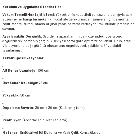
Kurulum ve Uygulama Standartları
Vakum Temelli Montaj Sistemi:
Yüksek emiş kapasiteli vantuzlar aracılığıyla cam
yüzeyine herhangi bir mekanik müdahale gerektirmeden saniyeler içinde monte
edilir. Montaj süreci, aracın orijinal yapısına zarar vermeyen "tak-kullan" prensibine
dayanır.
Ayarlanabilir Gerginlik:
Sabitleme aparatlarının cam üzerindeki pozisyonu
değiştirilerek perdenin gerginlik seviyesi cama göre optimize edilebilir. Ürün, araç
vibrasyonuna bağlı gürültü oluşumunu engelleyecek şekilde hafif ve stabil
tasarlanmıştır.
Teknik Spesifikasyonlar
Alt Kenar Uzunluğu:
100 cm
Üst Kenar Uzunluğu:
75 cm
Yükseklik:
50 cm
Depolama Boyutu:
30 cm x 30 cm (Katlanmış form)
Renk:
Siyah (Absorbe Edici Mat Kaplama)
Materyal:
Endüstriyel Tül Dokuma ve Yaylı Çelik Konstrüksiyon