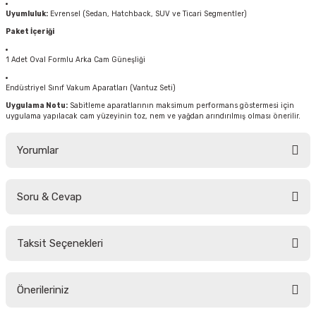
Uyumluluk:
Evrensel (Sedan, Hatchback, SUV ve Ticari Segmentler)
Paket İçeriği
1 Adet Oval Formlu Arka Cam Güneşliği
Endüstriyel Sınıf Vakum Aparatları (Vantuz Seti)
Uygulama Notu:
Sabitleme aparatlarının maksimum performans göstermesi için
uygulama yapılacak cam yüzeyinin toz, nem ve yağdan arındırılmış olması önerilir.
Yorumlar
Soru & Cevap
Bu ürüne ilk yorumu siz yapın!
Taksit Seçenekleri
Yorum Yaz
Ürün hakkında henüz soru sorulmamış.
Önerileriniz
Soru Sor