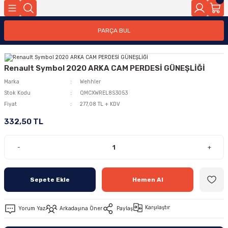
PARÇA BUL
Renault Symbol 2020 ARKA CAM PERDESİ GÜNEŞLİĞİ
Marka
Wehhler
Stok Kodu
QMCXWREL8S3053
Fiyat
277,08 TL + KDV
332,50 TL
-
+
Sepete Ekle
Hemen Al
Karşılaştır
Yorum Yaz
Arkadaşına Öner
Paylaş