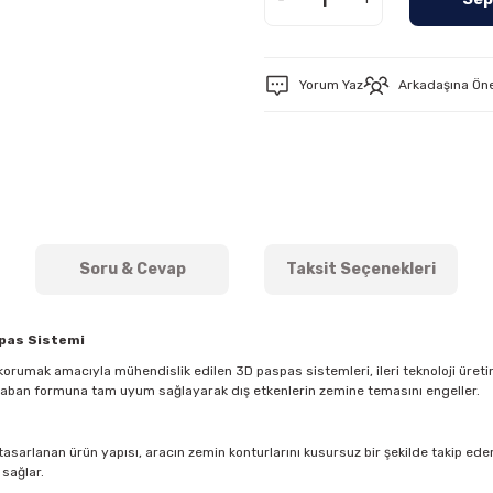
Yorum Yaz
Arkadaşına Ön
Soru & Cevap
Taksit Seçenekleri
spas Sistemi
orumak amacıyla mühendislik edilen 3D paspas sistemleri, ileri teknoloji üreti
 taban formuna tam uyum sağlayarak dış etkenlerin zemine temasını engeller.
asarlanan ürün yapısı, aracın zemin konturlarını kusursuz bir şekilde takip eder. 
 sağlar.