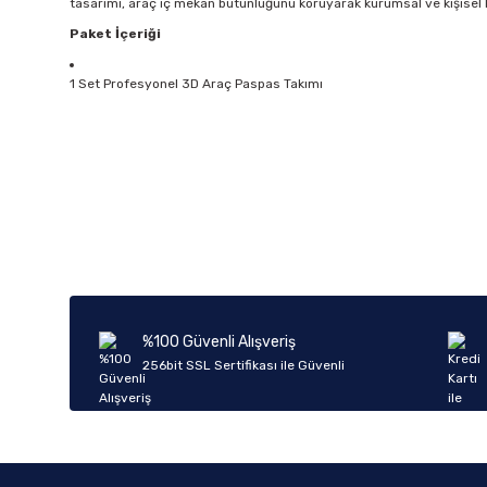
tasarımı, araç iç mekan bütünlüğünü koruyarak kurumsal ve kişise
Paket İçeriği
1 Set Profesyonel 3D Araç Paspas Takımı
Bu ürünün fiyat bilgisi, resim, ürün açıklamalarında ve diğer k
Görüş ve önerileriniz için teşekkür ederiz.
Ürün resmi kalitesiz, bozuk veya görüntülenemiyor.
Ürün açıklamasında eksik bilgiler bulunuyor.
Ürün bilgilerinde hatalar bulunuyor.
%100 Güvenli Alışveriş
Ürün fiyatı diğer sitelerden daha pahalı.
256bit SSL Sertifikası ile Güvenli
Bu ürüne benzer farklı alternatifler olmalı.