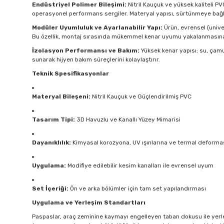
Endüstriyel Polimer Bileşimi:
Nitril Kauçuk ve yüksek kaliteli P
operasyonel performans sergiler. Materyal yapısı, sürtünmeye bağl
Modüler Uyumluluk ve Ayarlanabilir Yapı:
Ürün, evrensel (univer
Bu özellik, montaj sırasında mükemmel kenar uyumu yakalanmasına 
İzolasyon Performansı ve Bakım:
Yüksek kenar yapısı; su, çamu
sunarak hijyen bakım süreçlerini kolaylaştırır.
Teknik Spesifikasyonlar
Materyal Bileşeni:
Nitril Kauçuk ve Güçlendirilmiş PVC
Tasarım Tipi:
3D Havuzlu ve Kanallı Yüzey Mimarisi
Dayanıklılık:
Kimyasal korozyona, UV ışınlarına ve termal deformas
Uygulama:
Modifiye edilebilir kesim kanalları ile evrensel uyum
Set İçeriği:
Ön ve arka bölümler için tam set yapılandırması
Uygulama ve Yerleşim Standartları
Paspaslar, araç zeminine kaymayı engelleyen taban dokusu ile yerleş