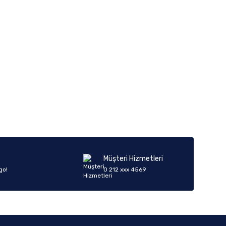
iletebilirsiniz.
Müşteri Hizmetleri
go!
0 212 xxx 4569