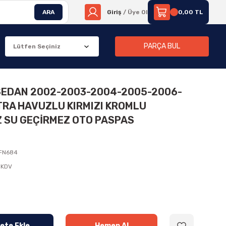
ARA
Giriş
/ Üye Ol
0,00 TL
PARÇA BUL
SEDAN 2002-2003-2004-2005-2006-
TRA HAVUZLU KIRMIZI KROMLU
Z SU GEÇİRMEZ OTO PASPAS
FN684
 KDV
ete Ekle
Hemen Al