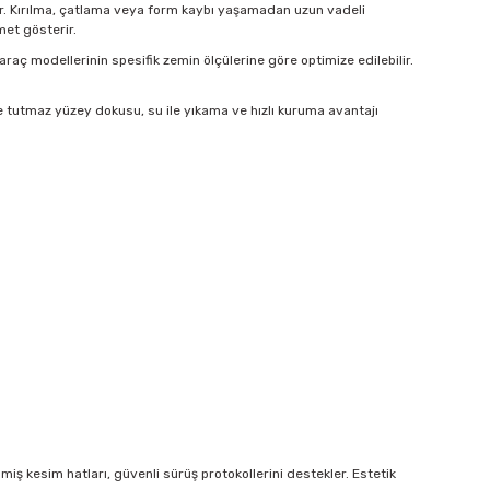
idir. Kırılma, çatlama veya form kaybı yaşamadan uzun vadeli
met gösterir.
 araç modellerinin spesifik zemin ölçülerine göre optimize edilebilir.
e tutmaz yüzey dokusu, su ile yıkama ve hızlı kuruma avantajı
ş kesim hatları, güvenli sürüş protokollerini destekler. Estetik