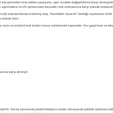
VC karışımından imal edilen paspaslar, aşırı sıcaklık değişimlerine karşı dirençl
ı aşınmalara ve UV ışınlarından kaynaklı renk solmalarına karşı yüksek mukave
sal) standartlarda üretilmiş olup, "kesilebilir tasarım" özelliği sayesinde farklı
olanak tanır.
r, kum ve endüstriyel tozları havuz sisteminde hapseder. Sıvı geçirmez ve lek
yona karşı dirençli
tirilir. Sürüş esnasında pedal blokajına neden olmayacak şekilde optimize edilmi