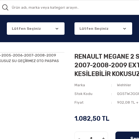
RENAULT MEGANE 2 
2007-2008-2009 EX
KESİLEBİLİR KOKUSU
Marka
Wehhler
Stok Kodu
QGSTWJGG
Fiyat
902,08 TL +
1.082,50 TL
-
+
Sep