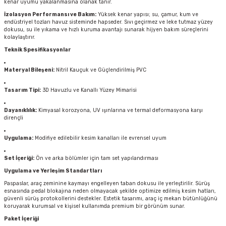
kenar uyumu yakalanmasına olanak tanır.
İzolasyon Performansı ve Bakım:
Yüksek kenar yapısı; su, çamur, kum ve
endüstriyel tozları havuz sisteminde hapseder. Sıvı geçirmez ve leke tutmaz yüzey
dokusu, su ile yıkama ve hızlı kuruma avantajı sunarak hijyen bakım süreçlerini
kolaylaştırır.
Teknik Spesifikasyonlar
Materyal Bileşeni:
Nitril Kauçuk ve Güçlendirilmiş PVC
Tasarım Tipi:
3D Havuzlu ve Kanallı Yüzey Mimarisi
Dayanıklılık:
Kimyasal korozyona, UV ışınlarına ve termal deformasyona karşı
dirençli
Uygulama:
Modifiye edilebilir kesim kanalları ile evrensel uyum
Set İçeriği:
Ön ve arka bölümler için tam set yapılandırması
Uygulama ve Yerleşim Standartları
Paspaslar, araç zeminine kaymayı engelleyen taban dokusu ile yerleştirilir. Sürüş
esnasında pedal blokajına neden olmayacak şekilde optimize edilmiş kesim hatları,
güvenli sürüş protokollerini destekler. Estetik tasarımı, araç iç mekan bütünlüğünü
koruyarak kurumsal ve kişisel kullanımda premium bir görünüm sunar.
Paket İçeriği