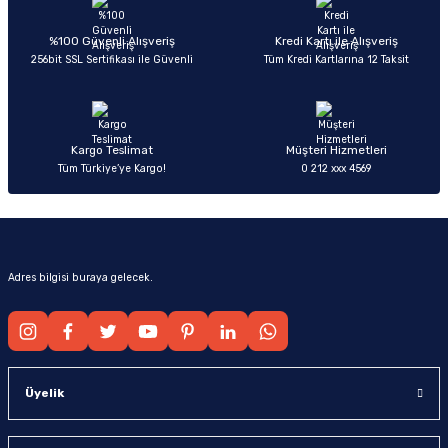
Ürün açıklamasında eksik bilgiler bulunuyor.
Deneyimini Paylaş
Ürün bilgilerinde hatalar bulunuyor.
%100 Güvenli Alışveriş
Kredi Kartı ile Alışveriş
256bit SSL Sertifikası ile Güvenli
Tüm Kredi Kartlarına 12 Taksit
Ürün fiyatı diğer sitelerden daha pahalı.
Bu ürüne benzer farklı alternatifler olmalı.
Kargo Teslimat
Müşteri Hizmetleri
Tüm Türkiye’ye Kargo!
0 212 xxx 4569
Gönder
Adres bilgisi buraya gelecek.
Üyelik