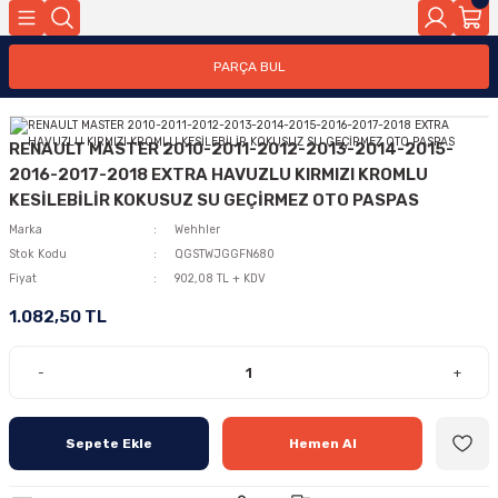
PARÇA BUL
RENAULT MASTER 2010-2011-2012-2013-2014-2015-
2016-2017-2018 EXTRA HAVUZLU KIRMIZI KROMLU
KESİLEBİLİR KOKUSUZ SU GEÇİRMEZ OTO PASPAS
Marka
Wehhler
Stok Kodu
QGSTWJGGFN680
Fiyat
902,08 TL + KDV
1.082,50 TL
-
+
Sepete Ekle
Hemen Al