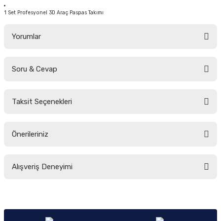
1 Set Profesyonel 3D Araç Paspas Takımı
Yorumlar
Soru & Cevap
Bu ürüne ilk yorumu siz yapın!
Taksit Seçenekleri
Yorum Yaz
Ürün hakkında henüz soru sorulmamış.
Önerileriniz
Soru Sor
Bu ürünün fiyat bilgisi, resim, ürün açıklamalarında ve diğer konularda
Alışveriş Deneyimi
yetersiz gördüğünüz noktaları öneri formunu kullanarak tarafımıza
iletebilirsiniz.
Görüş ve önerileriniz için teşekkür ederiz.
Sitemize ilk yorumu siz yapın!
Ürün resmi kalitesiz, bozuk veya görüntülenemiyor.