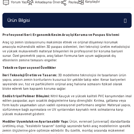
Karşılaştır
Yorum Yaz
Arkadaşına Öner
Paylaş
Ürün Bilgisi
Profesyonel Seri: Ergonomik Kesim Araç İçi Koruma ve Paspas Sistemi
Araç içi zemin izolasyonunu maksimize etmek ve orijinal döşemeyi korumak
amacıyla mühendislik edilen 3D paspas sistemleri, ileri teknoloji üretim metodolojisi
ve yüksek mukavemetli materyal bileşenleri ile profesyonel bir koruma bariyeri
sunar. Özel geometrik yapısı, araç taban formuna tam uyum sağlayarak dış
etkenlerin zemine temasını engeller.
Teknik ve Operasyonel Özellikler
İleri Teknoloji Üretim ve Tasarım:
3D modelleme teknolojisi ile tasarlanan ürün
yapısı, aracın zemin konturlarını kusursuz bir şekilde takip eder. Kenar bariyerleri
sayesinde sıvı, toz ve partiküllerin orijinal araç halısına sızmasını fiziksel olarak
bloke ederek tam kapsamlı koruma sağlar.
Endüstriyel Polimer Bileşimi:
Nitril Kauçuk ve yüksek kaliteli PVC karışımından imal
edilen paspaslar, aşırı sıcaklık değişimlerine karşı dirençlidir. Kırılma, çatlama veya
form kaybı yaşamadan uzun vadeli operasyonel performans sergiler. Materyal yapısı,
sürtünmeye bağlı aşınmalara ve UV ışınlarından kaynaklı renk solmalarına karşı
yüksek mukavemet gösterir.
Modüler Uyumluluk ve Ayarlanabilir Yapı:
Ürün, evrensel (universal) standartlarda
üretilmiş olup, "kesilebilir tasarım" özelliği sayesinde farklı araç modellerinin spesifik
zemin ölçülerine göre optimize edilebilir. Bu özellik, montaj sırasında mükemmel