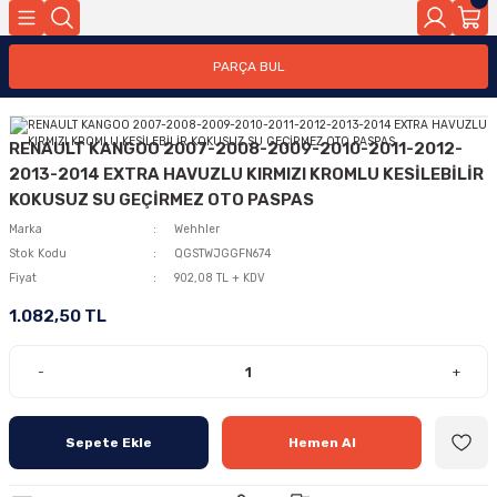
PARÇA BUL
RENAULT KANGOO 2007-2008-2009-2010-2011-2012-
2013-2014 EXTRA HAVUZLU KIRMIZI KROMLU KESİLEBİLİR
KOKUSUZ SU GEÇİRMEZ OTO PASPAS
Marka
Wehhler
Stok Kodu
QGSTWJGGFN674
Fiyat
902,08 TL + KDV
1.082,50 TL
-
+
Sepete Ekle
Hemen Al