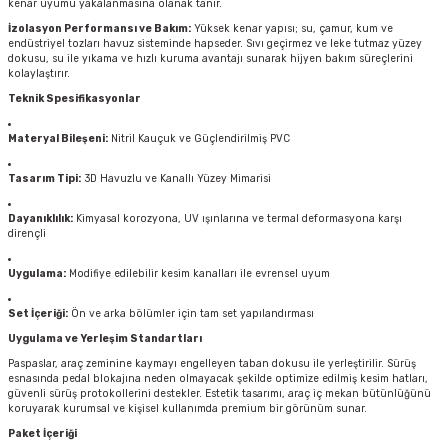
kenar uyumu yakalanmasına olanak tanır.
İzolasyon Performansı ve Bakım:
Yüksek kenar yapısı; su, çamur, kum ve
endüstriyel tozları havuz sisteminde hapseder. Sıvı geçirmez ve leke tutmaz yüzey
dokusu, su ile yıkama ve hızlı kuruma avantajı sunarak hijyen bakım süreçlerini
kolaylaştırır.
Teknik Spesifikasyonlar
Materyal Bileşeni:
Nitril Kauçuk ve Güçlendirilmiş PVC
Tasarım Tipi:
3D Havuzlu ve Kanallı Yüzey Mimarisi
Dayanıklılık:
Kimyasal korozyona, UV ışınlarına ve termal deformasyona karşı
dirençli
Uygulama:
Modifiye edilebilir kesim kanalları ile evrensel uyum
Set İçeriği:
Ön ve arka bölümler için tam set yapılandırması
Uygulama ve Yerleşim Standartları
Paspaslar, araç zeminine kaymayı engelleyen taban dokusu ile yerleştirilir. Sürüş
esnasında pedal blokajına neden olmayacak şekilde optimize edilmiş kesim hatları,
güvenli sürüş protokollerini destekler. Estetik tasarımı, araç iç mekan bütünlüğünü
koruyarak kurumsal ve kişisel kullanımda premium bir görünüm sunar.
Paket İçeriği