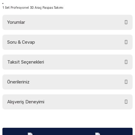
1 Set Profesyonel 3D Araç Paspas Takımı
Yorumlar
Soru & Cevap
Bu ürüne ilk yorumu siz yapın!
Taksit Seçenekleri
Yorum Yaz
Ürün hakkında henüz soru sorulmamış.
Önerileriniz
Soru Sor
Bu ürünün fiyat bilgisi, resim, ürün açıklamalarında ve diğer konularda
Alışveriş Deneyimi
yetersiz gördüğünüz noktaları öneri formunu kullanarak tarafımıza
iletebilirsiniz.
Görüş ve önerileriniz için teşekkür ederiz.
Sitemize ilk yorumu siz yapın!
Ürün resmi kalitesiz, bozuk veya görüntülenemiyor.