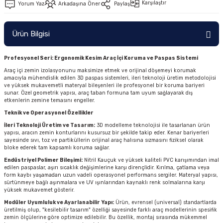
Karşılaştır
Yorum Yaz
Arkadaşına Öner
Paylaş
Ürün Bilgisi
Profesyonel Seri: Ergonomik Kesim Araç İçi Koruma ve Paspas Sistemi
Araç içi zemin izolasyonunu maksimize etmek ve orijinal döşemeyi korumak
amacıyla mühendislik edilen 3D paspas sistemleri, ileri teknoloji üretim metodolojisi
ve yüksek mukavemetli materyal bileşenleri ile profesyonel bir koruma bariyeri
sunar. Özel geometrik yapısı, araç taban formuna tam uyum sağlayarak dış
etkenlerin zemine temasını engeller.
Teknik ve Operasyonel Özellikler
İleri Teknoloji Üretim ve Tasarım:
3D modelleme teknolojisi ile tasarlanan ürün
yapısı, aracın zemin konturlarını kusursuz bir şekilde takip eder. Kenar bariyerleri
sayesinde sıvı, toz ve partiküllerin orijinal araç halısına sızmasını fiziksel olarak
bloke ederek tam kapsamlı koruma sağlar.
Endüstriyel Polimer Bileşimi:
Nitril Kauçuk ve yüksek kaliteli PVC karışımından imal
edilen paspaslar, aşırı sıcaklık değişimlerine karşı dirençlidir. Kırılma, çatlama veya
form kaybı yaşamadan uzun vadeli operasyonel performans sergiler. Materyal yapısı,
sürtünmeye bağlı aşınmalara ve UV ışınlarından kaynaklı renk solmalarına karşı
yüksek mukavemet gösterir.
Modüler Uyumluluk ve Ayarlanabilir Yapı:
Ürün, evrensel (universal) standartlarda
üretilmiş olup, "kesilebilir tasarım" özelliği sayesinde farklı araç modellerinin spesifik
zemin ölçülerine göre optimize edilebilir. Bu özellik, montaj sırasında mükemmel