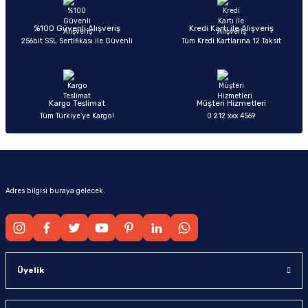
Ürün açıklamasında eksik bilgiler bulunuyor.
Deneyimini Paylaş
Ürün bilgilerinde hatalar bulunuyor.
%100 Güvenli Alışveriş
Kredi Kartı ile Alışveriş
256bit SSL Sertifikası ile Güvenli
Tüm Kredi Kartlarına 12 Taksit
Ürün fiyatı diğer sitelerden daha pahalı.
Bu ürüne benzer farklı alternatifler olmalı.
Kargo Teslimat
Müşteri Hizmetleri
Tüm Türkiye’ye Kargo!
0 212 xxx 4569
Gönder
Adres bilgisi buraya gelecek.
Üyelik