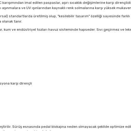
VC karışımından imal edilen paspaslar, aşırı sıcaklık değişimlerine karşı dirençl
ı aşınmalara ve UV ışınlarından kaynaklı renk solmalarına karşı yüksek mukave
sal) standartlarda üretilmiş olup, "kesilebilir tasarım" özelliği sayesinde farklı
olanak tanır.
r, kum ve endüstriyel tozları havuz sisteminde hapseder. Sıvı geçirmez ve lek
yona karşı dirençli
tirilir. Sürüş esnasında pedal blokajına neden olmayacak şekilde optimize edilmi