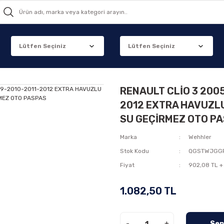
RENAULT CLİO 3 200
2012 EXTRA HAVUZLU
SU GEÇİRMEZ OTO P
Marka
Wehhler
Stok Kodu
QGSTWJGG
Fiyat
902,08 TL +
1.082,50 TL
-
+
Sep