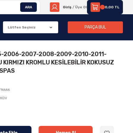
ARA
Giriş
/ Üye Ol
0,00 TL
PARÇA BUL
5-2006-2007-2008-2009-2010-2011-
 KIRMIZI KROMLU KESİLEBİLİR KOKUSUZ
ASPAS
FN666
 KDV
ete Ekle
Hemen Al