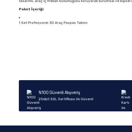
tasarımı, araç iç mekan bütünlüğünü koruyarak kurumsal ve kişise
Paket İçeriği
1 Set Profesyonel 3D Araç Paspas Takımı
Bu ürünün fiyat bilgisi, resim, ürün açıklamalarında ve diğer k
Görüş ve önerileriniz için teşekkür ederiz.
Ürün resmi kalitesiz, bozuk veya görüntülenemiyor.
Ürün açıklamasında eksik bilgiler bulunuyor.
Ürün bilgilerinde hatalar bulunuyor.
%100 Güvenli Alışveriş
Ürün fiyatı diğer sitelerden daha pahalı.
256bit SSL Sertifikası ile Güvenli
Bu ürüne benzer farklı alternatifler olmalı.