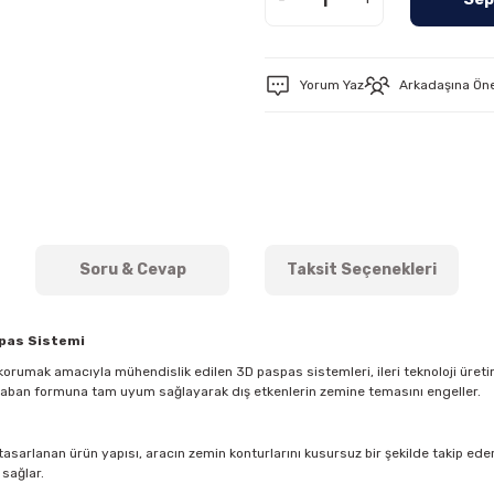
Yorum Yaz
Arkadaşına Ön
Soru & Cevap
Taksit Seçenekleri
spas Sistemi
orumak amacıyla mühendislik edilen 3D paspas sistemleri, ileri teknoloji üreti
 taban formuna tam uyum sağlayarak dış etkenlerin zemine temasını engeller.
asarlanan ürün yapısı, aracın zemin konturlarını kusursuz bir şekilde takip eder. 
 sağlar.