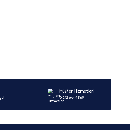
iletebilirsiniz.
Müşteri Hizmetleri
go!
0 212 xxx 4569