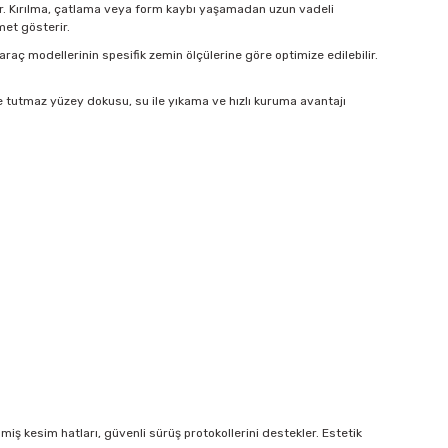
idir. Kırılma, çatlama veya form kaybı yaşamadan uzun vadeli
met gösterir.
 araç modellerinin spesifik zemin ölçülerine göre optimize edilebilir.
e tutmaz yüzey dokusu, su ile yıkama ve hızlı kuruma avantajı
ş kesim hatları, güvenli sürüş protokollerini destekler. Estetik