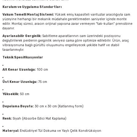
Kurulum ve Uygulama Standartları
Vakum Temelli Montaj Sistemi:
Yüksek emiş kapasiteli vantuzlar aracılığıyla cam
yüzeyine herhangi bir mekanik müdahale gerektirmeden saniyeler içinde monte
edilir. Montaj süreci, aracın orijinal yapısına zarar vermeyen "tak-kullan" prensibine
dayanır.
Ayarlanabilir Gerginlik:
Sabitleme aparatlarının cam üzerindeki pozisyonu
değiştirilerek perdenin gerginlik seviyesi cama göre optimize edilebilir. Ürün, araç
vibrasyonuna bağlı gürültü oluşumunu engelleyecek şekilde hafif ve stabil
tasarlanmıştır.
Teknik Spesifikasyonlar
Alt Kenar Uzunluğu:
100 cm
Üst Kenar Uzunluğu:
75 cm
Yükseklik:
50 cm
Depolama Boyutu:
30 cm x 30 cm (Katlanmış form)
Renk:
Siyah (Absorbe Edici Mat Kaplama)
Materyal:
Endüstriyel Tül Dokuma ve Yaylı Çelik Konstrüksiyon