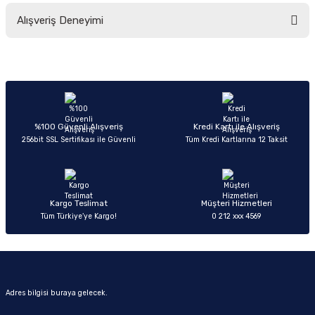
Bu ürünün fiyat bilgisi, resim, ürün açıklamalarında ve diğer konularda
Alışveriş Deneyimi
yetersiz gördüğünüz noktaları öneri formunu kullanarak tarafımıza
iletebilirsiniz.
Görüş ve önerileriniz için teşekkür ederiz.
Sitemize ilk yorumu siz yapın!
Ürün resmi kalitesiz, bozuk veya görüntülenemiyor.
Ürün açıklamasında eksik bilgiler bulunuyor.
Deneyimini Paylaş
Ürün bilgilerinde hatalar bulunuyor.
%100 Güvenli Alışveriş
Kredi Kartı ile Alışveriş
256bit SSL Sertifikası ile Güvenli
Tüm Kredi Kartlarına 12 Taksit
Ürün fiyatı diğer sitelerden daha pahalı.
Bu ürüne benzer farklı alternatifler olmalı.
Kargo Teslimat
Müşteri Hizmetleri
Tüm Türkiye’ye Kargo!
0 212 xxx 4569
Gönder
Adres bilgisi buraya gelecek.