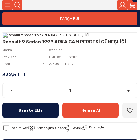
PARÇA BUL
Renault 9 Sedan 1999 ARKA CAM PERDESİ GÜNEŞLİĞİ
Marka
Wehhler
Stok Kodu
QMCXWREL8S3101
Fiyat
277,08 TL + KDV
332,50 TL
-
+
Sepete Ekle
Hemen Al
Karşılaştır
Yorum Yaz
Arkadaşına Öner
Paylaş