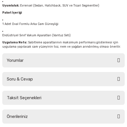
Uyumluluk:
Evrensel (Sedan, Hatchback, SUV ve Ticari Segmentler)
Paket İçeriği
1 Adet Oval Formlu Arka Cam Güneşliği
Endüstriyel Sınıf Vakum Aparatları (Vantuz Seti)
Uygulama Notu:
Sabitleme aparatlarının maksimum performans göstermesi için
uygulama yapılacak cam yüzeyinin toz, nem ve yağdan arındırılmış olması önerilir.
Yorumlar
Soru & Cevap
Bu ürüne ilk yorumu siz yapın!
Taksit Seçenekleri
Yorum Yaz
Ürün hakkında henüz soru sorulmamış.
Önerileriniz
Soru Sor