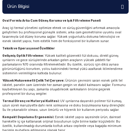
Ürün Bilgisi
Oval Formlu Arka Cam Güneş Koruma ve Işık Filtreleme Paneli
Araç içi termal yönetimi optimize etmek ve sürüş güvenliğini artırmak amacıyla
geliştirilen bu profesyonel güneşlik sistemi, arka cam geometrisine uyumlu oval
tasarımıyla üst düzey koruma sağlar. Yüksek yoğunluklu dokuma teknolojisi ve
esnek iskelet yapısı, hem estetik hem de fonksiyonel bir kullanım sunar.
Teknik ve Operasyonel Özellikler
Gelişmiş Optik Filtreleme:
Yüksek kaliteli gözenekli tül dokusu, direkt güneş
ışınlarını ve gece sürüşlerinde arkadan gelen araçların yüksek şiddetli far
parlamalarını %70 oranında filtrelemektedir. Bu özellik, sürücü için dikiz aynası
görünürlüğünü korurken, yolcu kabinindeki termal yükü azaltarak iklimlendirme
sisteminin verimliliğine katkıda bulunur.
Yüksek Mukavemetli Çelik Tel Çerçeve:
Ürünün çevresini saran esnek çelik tel
iskelet, panelin cam üzerinde her zaman gergin ve stabil kalmasını sağlar. Formunu
kaybetmeyen bu yapı, zamanla oluşabilecek sarkmaların önüne geçerek
profesyonel bir duruş sergiler.
Termal Direnç ve Materyal Kalitesi:
UV ışınlarına dayanıklı polimer tül kumaş,
uzun süreli maruziyette dahi renk solmasına ve doku bozulmasına karşı dirençlidir.
Su ile yıkanabilir olması, uzun ömürlü ve hijyenik bir kullanım periyodu sağlar.
Kompakt Depolama Ergonomisi:
Esnek iskelet yapısı sayesinde ürün, dairesel
hareketle iç içe katlanarak orijinal boyutunun üçte birine kadar küçülebilir. Bu
özellik, kullanılmadığı durumlarda koltuk arkası ceplerde veya bagajda minimum
hacimle muhafaza edilmesine olanak tanır.