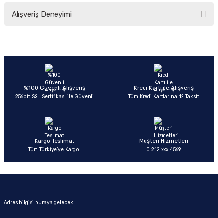
Bu ürünün fiyat bilgisi, resim, ürün açıklamalarında ve diğer konularda
Alışveriş Deneyimi
yetersiz gördüğünüz noktaları öneri formunu kullanarak tarafımıza
iletebilirsiniz.
Görüş ve önerileriniz için teşekkür ederiz.
Sitemize ilk yorumu siz yapın!
Ürün resmi kalitesiz, bozuk veya görüntülenemiyor.
Ürün açıklamasında eksik bilgiler bulunuyor.
Deneyimini Paylaş
Ürün bilgilerinde hatalar bulunuyor.
%100 Güvenli Alışveriş
Kredi Kartı ile Alışveriş
256bit SSL Sertifikası ile Güvenli
Tüm Kredi Kartlarına 12 Taksit
Ürün fiyatı diğer sitelerden daha pahalı.
Bu ürüne benzer farklı alternatifler olmalı.
Kargo Teslimat
Müşteri Hizmetleri
Tüm Türkiye’ye Kargo!
0 212 xxx 4569
Gönder
Adres bilgisi buraya gelecek.