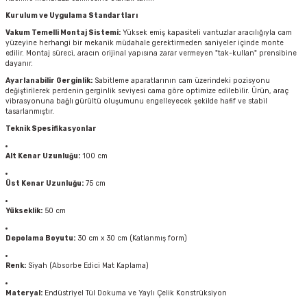
Kurulum ve Uygulama Standartları
Vakum Temelli Montaj Sistemi:
Yüksek emiş kapasiteli vantuzlar aracılığıyla cam
yüzeyine herhangi bir mekanik müdahale gerektirmeden saniyeler içinde monte
edilir. Montaj süreci, aracın orijinal yapısına zarar vermeyen "tak-kullan" prensibine
dayanır.
Ayarlanabilir Gerginlik:
Sabitleme aparatlarının cam üzerindeki pozisyonu
değiştirilerek perdenin gerginlik seviyesi cama göre optimize edilebilir. Ürün, araç
vibrasyonuna bağlı gürültü oluşumunu engelleyecek şekilde hafif ve stabil
tasarlanmıştır.
Teknik Spesifikasyonlar
Alt Kenar Uzunluğu:
100 cm
Üst Kenar Uzunluğu:
75 cm
Yükseklik:
50 cm
Depolama Boyutu:
30 cm x 30 cm (Katlanmış form)
Renk:
Siyah (Absorbe Edici Mat Kaplama)
Materyal:
Endüstriyel Tül Dokuma ve Yaylı Çelik Konstrüksiyon