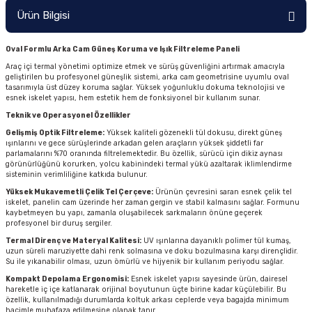
Ürün Bilgisi
Oval Formlu Arka Cam Güneş Koruma ve Işık Filtreleme Paneli
Araç içi termal yönetimi optimize etmek ve sürüş güvenliğini artırmak amacıyla
geliştirilen bu profesyonel güneşlik sistemi, arka cam geometrisine uyumlu oval
tasarımıyla üst düzey koruma sağlar. Yüksek yoğunluklu dokuma teknolojisi ve
esnek iskelet yapısı, hem estetik hem de fonksiyonel bir kullanım sunar.
Teknik ve Operasyonel Özellikler
Gelişmiş Optik Filtreleme:
Yüksek kaliteli gözenekli tül dokusu, direkt güneş
ışınlarını ve gece sürüşlerinde arkadan gelen araçların yüksek şiddetli far
parlamalarını %70 oranında filtrelemektedir. Bu özellik, sürücü için dikiz aynası
görünürlüğünü korurken, yolcu kabinindeki termal yükü azaltarak iklimlendirme
sisteminin verimliliğine katkıda bulunur.
Yüksek Mukavemetli Çelik Tel Çerçeve:
Ürünün çevresini saran esnek çelik tel
iskelet, panelin cam üzerinde her zaman gergin ve stabil kalmasını sağlar. Formunu
kaybetmeyen bu yapı, zamanla oluşabilecek sarkmaların önüne geçerek
profesyonel bir duruş sergiler.
Termal Direnç ve Materyal Kalitesi:
UV ışınlarına dayanıklı polimer tül kumaş,
uzun süreli maruziyette dahi renk solmasına ve doku bozulmasına karşı dirençlidir.
Su ile yıkanabilir olması, uzun ömürlü ve hijyenik bir kullanım periyodu sağlar.
Kompakt Depolama Ergonomisi:
Esnek iskelet yapısı sayesinde ürün, dairesel
hareketle iç içe katlanarak orijinal boyutunun üçte birine kadar küçülebilir. Bu
özellik, kullanılmadığı durumlarda koltuk arkası ceplerde veya bagajda minimum
hacimle muhafaza edilmesine olanak tanır.