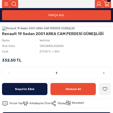
PARÇA BUL
Renault 19 Sedan 2001 ARKA CAM PERDESİ GÜNEŞLİĞİ
Marka
Wehhler
Stok Kodu
QMCXWREL8S3085
Fiyat
277,08 TL + KDV
332,50 TL
-
+
Sepete Ekle
Hemen Al
Karşılaştır
Yorum Yaz
Arkadaşına Öner
Paylaş