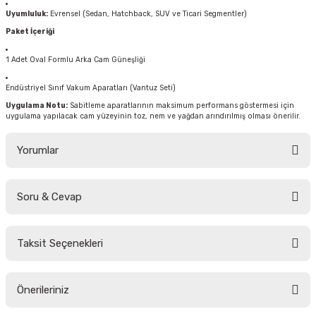
Uyumluluk:
Evrensel (Sedan, Hatchback, SUV ve Ticari Segmentler)
Paket İçeriği
1 Adet Oval Formlu Arka Cam Güneşliği
Endüstriyel Sınıf Vakum Aparatları (Vantuz Seti)
Uygulama Notu:
Sabitleme aparatlarının maksimum performans göstermesi için
uygulama yapılacak cam yüzeyinin toz, nem ve yağdan arındırılmış olması önerilir.
Yorumlar
Soru & Cevap
Bu ürüne ilk yorumu siz yapın!
Taksit Seçenekleri
Yorum Yaz
Ürün hakkında henüz soru sorulmamış.
Önerileriniz
Soru Sor