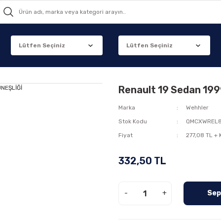
Renault 19 Sedan 19
Marka
Wehhler
Stok Kodu
QMCXWREL
Fiyat
277,08 TL +
332,50 TL
-
+
Sep