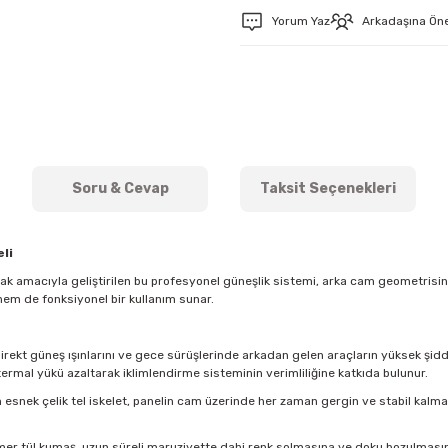
Yorum Yaz
Arkadaşına Ön
Soru & Cevap
Taksit Seçenekleri
li
mak amacıyla geliştirilen bu profesyonel güneşlik sistemi, arka cam geometris
hem de fonksiyonel bir kullanım sunar.
direkt güneş ışınlarını ve gece sürüşlerinde arkadan gelen araçların yüksek şidde
ermal yükü azaltarak iklimlendirme sisteminin verimliliğine katkıda bulunur.
esnek çelik tel iskelet, panelin cam üzerinde her zaman gergin ve stabil kal
imer tül kumaş, uzun süreli maruziyette dahi renk solmasına ve doku bozulmasına k