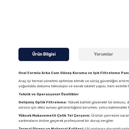
Ürün Bilgisi
Yorumlar
Oval Formlu Arka Cam Güneş Koruma ve Işık Filtreleme Pane
Araç içi termal yönetimi optimize etmek ve sürüş güvenliğini artır
yoğunluklu dokuma teknolojisi ve esnek iskelet yapısı, hem estetik 
Teknik ve Operasyonel Özellikler
Gelişmiş Optik Filtreleme:
Yüksek kaliteli gözenekli tül dokusu, 
sürücü için dikiz aynası görünürlüğünü korurken, yolcu kabinindeki t
Yüksek Mukavemetli Çelik Tel Çerçeve:
Ürünün çevresini saran 
sarkmaların önüne geçerek profesyonel bir duruş sergiler.
Termal Direnç ve Materyal Kalitesi:
UV ışınlarına dayanıklı pol