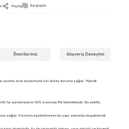
Karşılaştır
er
Paylaş
Önerileriniz
Alışveriş Deneyimi
ine uyumlu oval tasarımıyla üst düzey koruma sağlar. Yüksek
tli far parlamalarını %70 oranında filtrelemektedir. Bu özellik,
masını sağlar. Formunu kaybetmeyen bu yapı, zamanla oluşabilecek
arşı dirençlidir. Su ile yıkanabilir olması, uzun ömürlü ve hijyenik