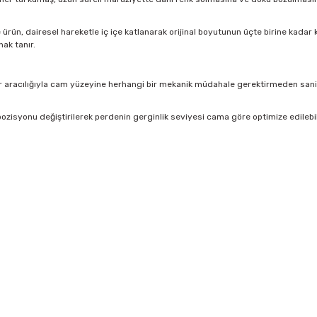
rün, dairesel hareketle iç içe katlanarak orijinal boyutunun üçte birine kadar kü
ak tanır.
 aracılığıyla cam yüzeyine herhangi bir mekanik müdahale gerektirmeden saniyel
ozisyonu değiştirilerek perdenin gerginlik seviyesi cama göre optimize edilebi