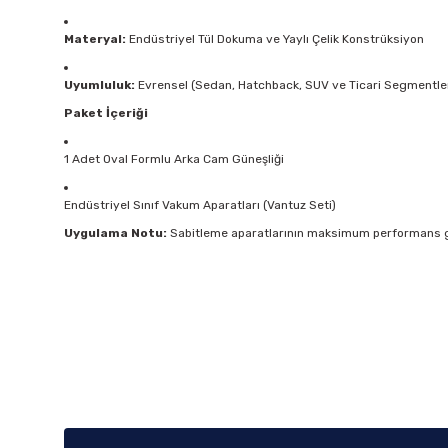
Materyal:
Endüstriyel Tül Dokuma ve Yaylı Çelik Konstrüksiyon
Uyumluluk:
Evrensel (Sedan, Hatchback, SUV ve Ticari Segmentle
Paket İçeriği
1 Adet Oval Formlu Arka Cam Güneşliği
Endüstriyel Sınıf Vakum Aparatları (Vantuz Seti)
Uygulama Notu:
Sabitleme aparatlarının maksimum performans gös
Bu ürünün fiyat bilgisi, resim, ürün açıklamalarında ve diğer k
Görüş ve önerileriniz için teşekkür ederiz.
Ürün resmi kalitesiz, bozuk veya görüntülenemiyor.
Ürün açıklamasında eksik bilgiler bulunuyor.