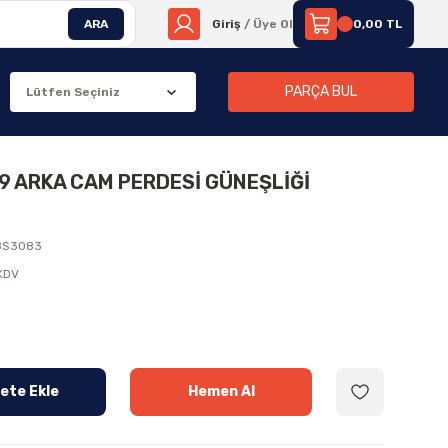
ARA
Giriş
/ Üye Ol
0,00 TL
PARÇA BUL
99 ARKA CAM PERDESİ GÜNEŞLİĞİ
8S3083
 KDV
ete Ekle
Hemen Al