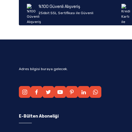
Ürün bilgilerinde hatalar bulunuyor.
%100 Güvenli Alışveriş
Ürün fiyatı diğer sitelerden daha pahalı.
256bit SSL Sertifikası ile Güvenli
Bu ürüne benzer farklı alternatifler olmalı.
Adres bilgisi buraya gelecek.
E-Bülten Aboneliği