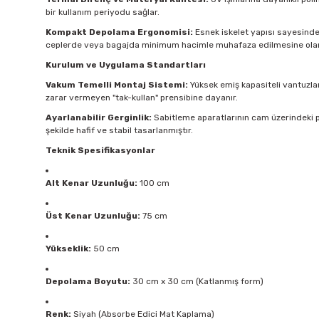
bir kullanım periyodu sağlar.
Kompakt Depolama Ergonomisi:
Esnek iskelet yapısı sayesinde ü
ceplerde veya bagajda minimum hacimle muhafaza edilmesine olan
Kurulum ve Uygulama Standartları
Vakum Temelli Montaj Sistemi:
Yüksek emiş kapasiteli vantuzlar
zarar vermeyen "tak-kullan" prensibine dayanır.
Ayarlanabilir Gerginlik:
Sabitleme aparatlarının cam üzerindeki p
şekilde hafif ve stabil tasarlanmıştır.
Teknik Spesifikasyonlar
Alt Kenar Uzunluğu:
100 cm
Üst Kenar Uzunluğu:
75 cm
Yükseklik:
50 cm
Depolama Boyutu:
30 cm x 30 cm (Katlanmış form)
Renk:
Siyah (Absorbe Edici Mat Kaplama)