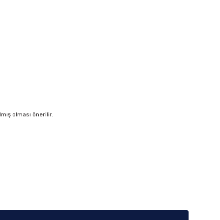
ış olması önerilir.
iletebilirsiniz.