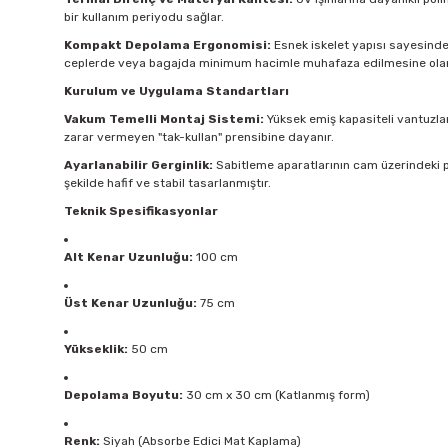
bir kullanım periyodu sağlar.
Kompakt Depolama Ergonomisi:
Esnek iskelet yapısı sayesinde ü
ceplerde veya bagajda minimum hacimle muhafaza edilmesine olan
Kurulum ve Uygulama Standartları
Vakum Temelli Montaj Sistemi:
Yüksek emiş kapasiteli vantuzlar
zarar vermeyen "tak-kullan" prensibine dayanır.
Ayarlanabilir Gerginlik:
Sabitleme aparatlarının cam üzerindeki p
şekilde hafif ve stabil tasarlanmıştır.
Teknik Spesifikasyonlar
Alt Kenar Uzunluğu:
100 cm
Üst Kenar Uzunluğu:
75 cm
Yükseklik:
50 cm
Depolama Boyutu:
30 cm x 30 cm (Katlanmış form)
Renk:
Siyah (Absorbe Edici Mat Kaplama)