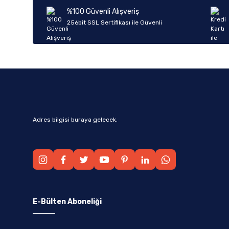
Ürün bilgilerinde hatalar bulunuyor.
%100 Güvenli Alışveriş
Ürün fiyatı diğer sitelerden daha pahalı.
256bit SSL Sertifikası ile Güvenli
Bu ürüne benzer farklı alternatifler olmalı.
Adres bilgisi buraya gelecek.
E-Bülten Aboneliği