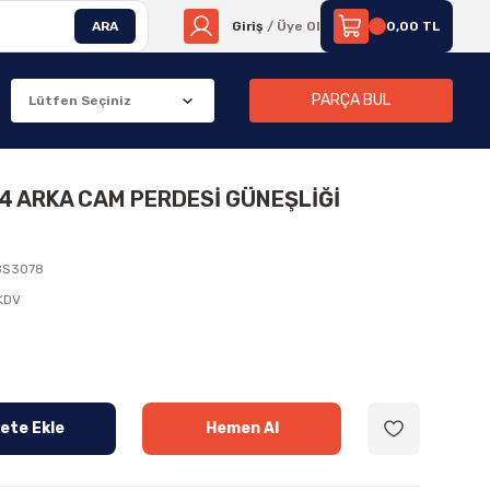
ARA
Giriş
/ Üye Ol
0,00 TL
PARÇA BUL
94 ARKA CAM PERDESİ GÜNEŞLİĞİ
8S3078
 KDV
ete Ekle
Hemen Al