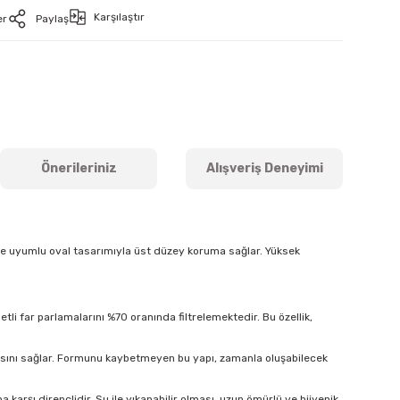
Karşılaştır
er
Paylaş
Önerileriniz
Alışveriş Deneyimi
ine uyumlu oval tasarımıyla üst düzey koruma sağlar. Yüksek
tli far parlamalarını %70 oranında filtrelemektedir. Bu özellik,
masını sağlar. Formunu kaybetmeyen bu yapı, zamanla oluşabilecek
arşı dirençlidir. Su ile yıkanabilir olması, uzun ömürlü ve hijyenik