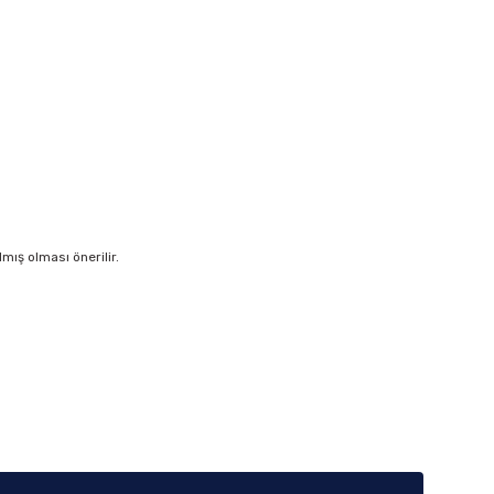
ış olması önerilir.
iletebilirsiniz.