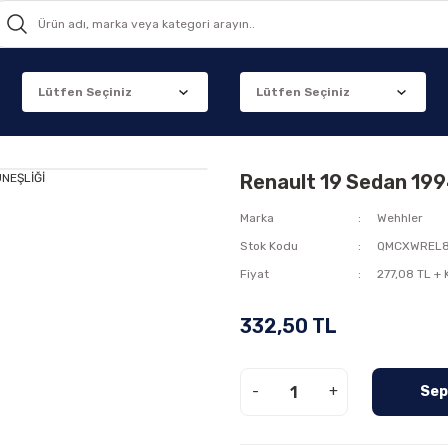
Renault 19 Sedan 19
Marka
Wehhler
Stok Kodu
QMCXWREL
Fiyat
277,08 TL +
332,50 TL
-
+
Sep