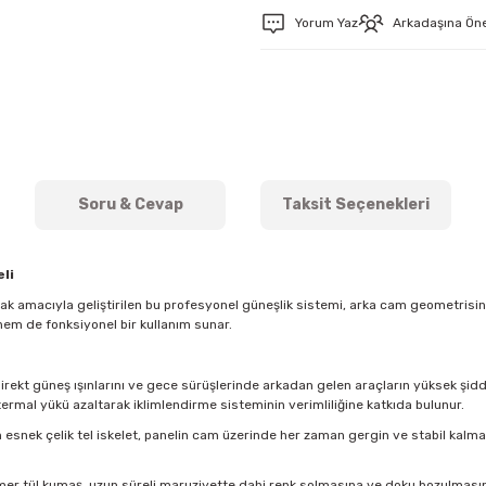
Yorum Yaz
Arkadaşına Ön
Soru & Cevap
Taksit Seçenekleri
li
mak amacıyla geliştirilen bu profesyonel güneşlik sistemi, arka cam geometris
hem de fonksiyonel bir kullanım sunar.
direkt güneş ışınlarını ve gece sürüşlerinde arkadan gelen araçların yüksek şidde
ermal yükü azaltarak iklimlendirme sisteminin verimliliğine katkıda bulunur.
esnek çelik tel iskelet, panelin cam üzerinde her zaman gergin ve stabil kal
imer tül kumaş, uzun süreli maruziyette dahi renk solmasına ve doku bozulmasına k