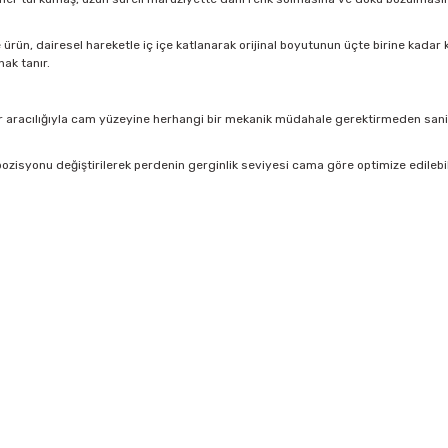
rün, dairesel hareketle iç içe katlanarak orijinal boyutunun üçte birine kadar kü
ak tanır.
 aracılığıyla cam yüzeyine herhangi bir mekanik müdahale gerektirmeden saniyel
ozisyonu değiştirilerek perdenin gerginlik seviyesi cama göre optimize edilebi