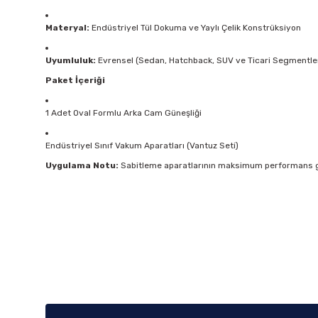
Materyal:
Endüstriyel Tül Dokuma ve Yaylı Çelik Konstrüksiyon
Uyumluluk:
Evrensel (Sedan, Hatchback, SUV ve Ticari Segmentle
Paket İçeriği
1 Adet Oval Formlu Arka Cam Güneşliği
Endüstriyel Sınıf Vakum Aparatları (Vantuz Seti)
Uygulama Notu:
Sabitleme aparatlarının maksimum performans gös
Bu ürünün fiyat bilgisi, resim, ürün açıklamalarında ve diğer k
Görüş ve önerileriniz için teşekkür ederiz.
Ürün resmi kalitesiz, bozuk veya görüntülenemiyor.
Ürün açıklamasında eksik bilgiler bulunuyor.