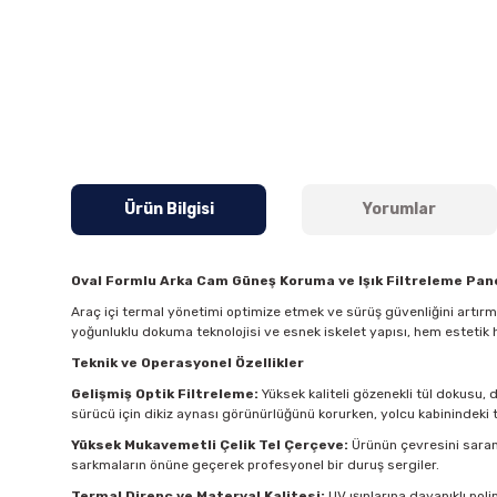
Ürün Bilgisi
Yorumlar
Oval Formlu Arka Cam Güneş Koruma ve Işık Filtreleme Pane
Araç içi termal yönetimi optimize etmek ve sürüş güvenliğini artır
yoğunluklu dokuma teknolojisi ve esnek iskelet yapısı, hem estetik 
Teknik ve Operasyonel Özellikler
Gelişmiş Optik Filtreleme:
Yüksek kaliteli gözenekli tül dokusu, 
sürücü için dikiz aynası görünürlüğünü korurken, yolcu kabinindeki t
Yüksek Mukavemetli Çelik Tel Çerçeve:
Ürünün çevresini saran 
sarkmaların önüne geçerek profesyonel bir duruş sergiler.
Termal Direnç ve Materyal Kalitesi:
UV ışınlarına dayanıklı pol