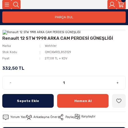
PARÇA BUL
Renault 12 STW 1998 ARKA CAM PERDESİ GÜNEŞLİĞİ
Marka
Wehhler
Stok Kodu
QMCXWREL8S3129
Fiyat
277,08 TL + KDV
332,50 TL
-
+
Sepete Ekle
Hemen Al
Karşılaştır
Yorum Yaz
Arkadaşına Öner
Paylaş