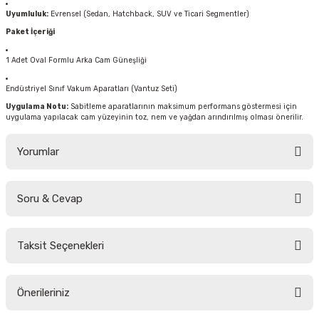
Uyumluluk:
Evrensel (Sedan, Hatchback, SUV ve Ticari Segmentler)
Paket İçeriği
1 Adet Oval Formlu Arka Cam Güneşliği
Endüstriyel Sınıf Vakum Aparatları (Vantuz Seti)
Uygulama Notu:
Sabitleme aparatlarının maksimum performans göstermesi için
uygulama yapılacak cam yüzeyinin toz, nem ve yağdan arındırılmış olması önerilir.
Yorumlar
Soru & Cevap
Bu ürüne ilk yorumu siz yapın!
Taksit Seçenekleri
Yorum Yaz
Ürün hakkında henüz soru sorulmamış.
Önerileriniz
Soru Sor