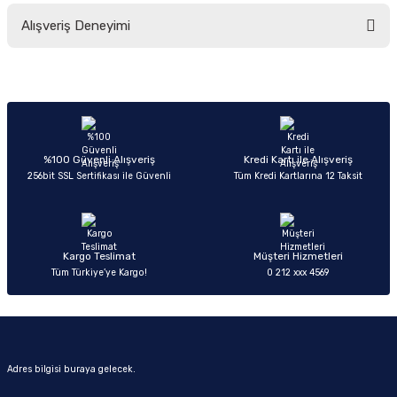
Bu ürünün fiyat bilgisi, resim, ürün açıklamalarında ve diğer konularda
Alışveriş Deneyimi
yetersiz gördüğünüz noktaları öneri formunu kullanarak tarafımıza
iletebilirsiniz.
Görüş ve önerileriniz için teşekkür ederiz.
Sitemize ilk yorumu siz yapın!
Ürün resmi kalitesiz, bozuk veya görüntülenemiyor.
Ürün açıklamasında eksik bilgiler bulunuyor.
Deneyimini Paylaş
Ürün bilgilerinde hatalar bulunuyor.
%100 Güvenli Alışveriş
Kredi Kartı ile Alışveriş
256bit SSL Sertifikası ile Güvenli
Tüm Kredi Kartlarına 12 Taksit
Ürün fiyatı diğer sitelerden daha pahalı.
Bu ürüne benzer farklı alternatifler olmalı.
Kargo Teslimat
Müşteri Hizmetleri
Tüm Türkiye’ye Kargo!
0 212 xxx 4569
Gönder
Adres bilgisi buraya gelecek.