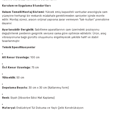
Kurulum ve Uygulama Standartları
Vakum Temelli Montaj Sistemi:
Yüksek emiş kapasiteli vantuzlar aracılığıyla cam
yüzeyine herhangi bir mekanik müdahale gerektirmeden saniyeler içinde monte
edilir. Montaj süreci, aracın orijinal yapısına zarar vermeyen "tak-kullan" prensibine
dayanır.
Ayarlanabilir Gerginlik:
Sabitleme aparatlarının cam üzerindeki pozisyonu
değiştirilerek perdenin gerginlik seviyesi cama göre optimize edilebilir. Ürün, araç
vibrasyonuna bağlı gürültü oluşumunu engelleyecek şekilde hafif ve stabil
tasarlanmıştır.
Teknik Spesifikasyonlar
Alt Kenar Uzunluğu:
100 cm
Üst Kenar Uzunluğu:
75 cm
Yükseklik:
50 cm
Depolama Boyutu:
30 cm x 30 cm (Katlanmış form)
Renk:
Siyah (Absorbe Edici Mat Kaplama)
Materyal:
Endüstriyel Tül Dokuma ve Yaylı Çelik Konstrüksiyon