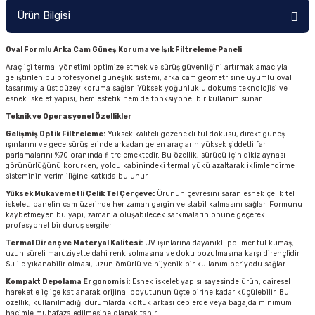
Ürün Bilgisi
Oval Formlu Arka Cam Güneş Koruma ve Işık Filtreleme Paneli
Araç içi termal yönetimi optimize etmek ve sürüş güvenliğini artırmak amacıyla
geliştirilen bu profesyonel güneşlik sistemi, arka cam geometrisine uyumlu oval
tasarımıyla üst düzey koruma sağlar. Yüksek yoğunluklu dokuma teknolojisi ve
esnek iskelet yapısı, hem estetik hem de fonksiyonel bir kullanım sunar.
Teknik ve Operasyonel Özellikler
Gelişmiş Optik Filtreleme:
Yüksek kaliteli gözenekli tül dokusu, direkt güneş
ışınlarını ve gece sürüşlerinde arkadan gelen araçların yüksek şiddetli far
parlamalarını %70 oranında filtrelemektedir. Bu özellik, sürücü için dikiz aynası
görünürlüğünü korurken, yolcu kabinindeki termal yükü azaltarak iklimlendirme
sisteminin verimliliğine katkıda bulunur.
Yüksek Mukavemetli Çelik Tel Çerçeve:
Ürünün çevresini saran esnek çelik tel
iskelet, panelin cam üzerinde her zaman gergin ve stabil kalmasını sağlar. Formunu
kaybetmeyen bu yapı, zamanla oluşabilecek sarkmaların önüne geçerek
profesyonel bir duruş sergiler.
Termal Direnç ve Materyal Kalitesi:
UV ışınlarına dayanıklı polimer tül kumaş,
uzun süreli maruziyette dahi renk solmasına ve doku bozulmasına karşı dirençlidir.
Su ile yıkanabilir olması, uzun ömürlü ve hijyenik bir kullanım periyodu sağlar.
Kompakt Depolama Ergonomisi:
Esnek iskelet yapısı sayesinde ürün, dairesel
hareketle iç içe katlanarak orijinal boyutunun üçte birine kadar küçülebilir. Bu
özellik, kullanılmadığı durumlarda koltuk arkası ceplerde veya bagajda minimum
hacimle muhafaza edilmesine olanak tanır.