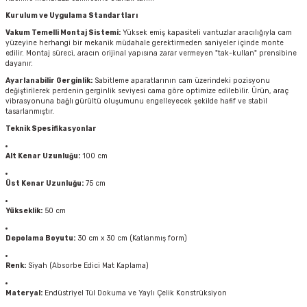
Kurulum ve Uygulama Standartları
Vakum Temelli Montaj Sistemi:
Yüksek emiş kapasiteli vantuzlar aracılığıyla cam
yüzeyine herhangi bir mekanik müdahale gerektirmeden saniyeler içinde monte
edilir. Montaj süreci, aracın orijinal yapısına zarar vermeyen "tak-kullan" prensibine
dayanır.
Ayarlanabilir Gerginlik:
Sabitleme aparatlarının cam üzerindeki pozisyonu
değiştirilerek perdenin gerginlik seviyesi cama göre optimize edilebilir. Ürün, araç
vibrasyonuna bağlı gürültü oluşumunu engelleyecek şekilde hafif ve stabil
tasarlanmıştır.
Teknik Spesifikasyonlar
Alt Kenar Uzunluğu:
100 cm
Üst Kenar Uzunluğu:
75 cm
Yükseklik:
50 cm
Depolama Boyutu:
30 cm x 30 cm (Katlanmış form)
Renk:
Siyah (Absorbe Edici Mat Kaplama)
Materyal:
Endüstriyel Tül Dokuma ve Yaylı Çelik Konstrüksiyon