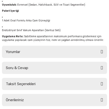
Uyumluluk:
Evrensel (Sedan, Hatchback, SUV ve Ticari Segmentler)
Paket İçeriği
1 Adet Oval Formlu Arka Cam Güneşliği
Endüstriyel Sınıf Vakum Aparatları (Vantuz Seti)
Uygulama Notu:
Sabitleme aparatlarının maksimum performans göstermesi için
uygulama yapılacak cam yüzeyinin toz, nem ve yağdan arındırılmış olması önerilir.
Yorumlar
Soru & Cevap
Bu ürüne ilk yorumu siz yapın!
Taksit Seçenekleri
Yorum Yaz
Ürün hakkında henüz soru sorulmamış.
Önerileriniz
Soru Sor