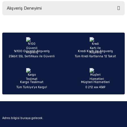
Bu ürünün fiyat bilgisi, resim, ürün açıklamalarında ve diğer konularda
Alışveriş Deneyimi
yetersiz gördüğünüz noktaları öneri formunu kullanarak tarafımıza
iletebilirsiniz.
Görüş ve önerileriniz için teşekkür ederiz.
Sitemize ilk yorumu siz yapın!
Ürün resmi kalitesiz, bozuk veya görüntülenemiyor.
Ürün açıklamasında eksik bilgiler bulunuyor.
Deneyimini Paylaş
Ürün bilgilerinde hatalar bulunuyor.
%100 Güvenli Alışveriş
Kredi Kartı ile Alışveriş
256bit SSL Sertifikası ile Güvenli
Tüm Kredi Kartlarına 12 Taksit
Ürün fiyatı diğer sitelerden daha pahalı.
Bu ürüne benzer farklı alternatifler olmalı.
Kargo Teslimat
Müşteri Hizmetleri
Tüm Türkiye’ye Kargo!
0 212 xxx 4569
Gönder
Adres bilgisi buraya gelecek.