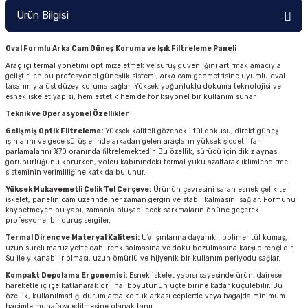
Ürün Bilgisi
Oval Formlu Arka Cam Güneş Koruma ve Işık Filtreleme Paneli
Araç içi termal yönetimi optimize etmek ve sürüş güvenliğini artırmak amacıyla
geliştirilen bu profesyonel güneşlik sistemi, arka cam geometrisine uyumlu oval
tasarımıyla üst düzey koruma sağlar. Yüksek yoğunluklu dokuma teknolojisi ve
esnek iskelet yapısı, hem estetik hem de fonksiyonel bir kullanım sunar.
Teknik ve Operasyonel Özellikler
Gelişmiş Optik Filtreleme:
Yüksek kaliteli gözenekli tül dokusu, direkt güneş
ışınlarını ve gece sürüşlerinde arkadan gelen araçların yüksek şiddetli far
parlamalarını %70 oranında filtrelemektedir. Bu özellik, sürücü için dikiz aynası
görünürlüğünü korurken, yolcu kabinindeki termal yükü azaltarak iklimlendirme
sisteminin verimliliğine katkıda bulunur.
Yüksek Mukavemetli Çelik Tel Çerçeve:
Ürünün çevresini saran esnek çelik tel
iskelet, panelin cam üzerinde her zaman gergin ve stabil kalmasını sağlar. Formunu
kaybetmeyen bu yapı, zamanla oluşabilecek sarkmaların önüne geçerek
profesyonel bir duruş sergiler.
Termal Direnç ve Materyal Kalitesi:
UV ışınlarına dayanıklı polimer tül kumaş,
uzun süreli maruziyette dahi renk solmasına ve doku bozulmasına karşı dirençlidir.
Su ile yıkanabilir olması, uzun ömürlü ve hijyenik bir kullanım periyodu sağlar.
Kompakt Depolama Ergonomisi:
Esnek iskelet yapısı sayesinde ürün, dairesel
hareketle iç içe katlanarak orijinal boyutunun üçte birine kadar küçülebilir. Bu
özellik, kullanılmadığı durumlarda koltuk arkası ceplerde veya bagajda minimum
hacimle muhafaza edilmesine olanak tanır.