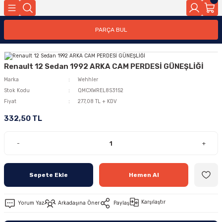
PARÇA BUL
Renault 12 Sedan 1992 ARKA CAM PERDESİ GÜNEŞLİĞİ
Marka
Wehhler
Stok Kodu
QMCXWREL8S3152
Fiyat
277,08 TL + KDV
332,50 TL
-
+
Sepete Ekle
Hemen Al
Karşılaştır
Yorum Yaz
Arkadaşına Öner
Paylaş