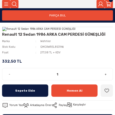
PARÇA BUL
Renault 12 Sedan 1986 ARKA CAM PERDESİ GÜNEŞLİĞİ
Marka
Wehhler
Stok Kodu
QMCXWREL8S3146
Fiyat
277,08 TL + KDV
332,50 TL
-
+
Sepete Ekle
Hemen Al
Karşılaştır
Yorum Yaz
Arkadaşına Öner
Paylaş