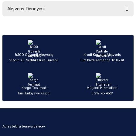
Bu ürünün fiyat bilgisi, resim, ürün açıklamalarında ve diğer konularda
Alışveriş Deneyimi
yetersiz gördüğünüz noktaları öneri formunu kullanarak tarafımıza
iletebilirsiniz.
Görüş ve önerileriniz için teşekkür ederiz.
Sitemize ilk yorumu siz yapın!
Ürün resmi kalitesiz, bozuk veya görüntülenemiyor.
Ürün açıklamasında eksik bilgiler bulunuyor.
Deneyimini Paylaş
Ürün bilgilerinde hatalar bulunuyor.
%100 Güvenli Alışveriş
Kredi Kartı ile Alışveriş
256bit SSL Sertifikası ile Güvenli
Tüm Kredi Kartlarına 12 Taksit
Ürün fiyatı diğer sitelerden daha pahalı.
Bu ürüne benzer farklı alternatifler olmalı.
Kargo Teslimat
Müşteri Hizmetleri
Tüm Türkiye’ye Kargo!
0 212 xxx 4569
Gönder
Adres bilgisi buraya gelecek.