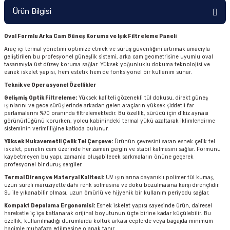
Ürün Bilgisi
Oval Formlu Arka Cam Güneş Koruma ve Işık Filtreleme Paneli
Araç içi termal yönetimi optimize etmek ve sürüş güvenliğini artırmak amacıyla
geliştirilen bu profesyonel güneşlik sistemi, arka cam geometrisine uyumlu oval
tasarımıyla üst düzey koruma sağlar. Yüksek yoğunluklu dokuma teknolojisi ve
esnek iskelet yapısı, hem estetik hem de fonksiyonel bir kullanım sunar.
Teknik ve Operasyonel Özellikler
Gelişmiş Optik Filtreleme:
Yüksek kaliteli gözenekli tül dokusu, direkt güneş
ışınlarını ve gece sürüşlerinde arkadan gelen araçların yüksek şiddetli far
parlamalarını %70 oranında filtrelemektedir. Bu özellik, sürücü için dikiz aynası
görünürlüğünü korurken, yolcu kabinindeki termal yükü azaltarak iklimlendirme
sisteminin verimliliğine katkıda bulunur.
Yüksek Mukavemetli Çelik Tel Çerçeve:
Ürünün çevresini saran esnek çelik tel
iskelet, panelin cam üzerinde her zaman gergin ve stabil kalmasını sağlar. Formunu
kaybetmeyen bu yapı, zamanla oluşabilecek sarkmaların önüne geçerek
profesyonel bir duruş sergiler.
Termal Direnç ve Materyal Kalitesi:
UV ışınlarına dayanıklı polimer tül kumaş,
uzun süreli maruziyette dahi renk solmasına ve doku bozulmasına karşı dirençlidir.
Su ile yıkanabilir olması, uzun ömürlü ve hijyenik bir kullanım periyodu sağlar.
Kompakt Depolama Ergonomisi:
Esnek iskelet yapısı sayesinde ürün, dairesel
hareketle iç içe katlanarak orijinal boyutunun üçte birine kadar küçülebilir. Bu
özellik, kullanılmadığı durumlarda koltuk arkası ceplerde veya bagajda minimum
hacimle muhafaza edilmesine olanak tanır.