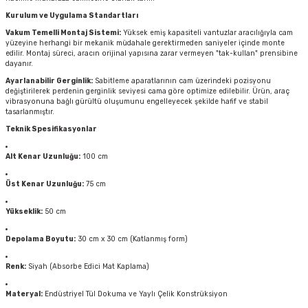
Kurulum ve Uygulama Standartları
Vakum Temelli Montaj Sistemi:
Yüksek emiş kapasiteli vantuzlar aracılığıyla cam
yüzeyine herhangi bir mekanik müdahale gerektirmeden saniyeler içinde monte
edilir. Montaj süreci, aracın orijinal yapısına zarar vermeyen "tak-kullan" prensibine
dayanır.
Ayarlanabilir Gerginlik:
Sabitleme aparatlarının cam üzerindeki pozisyonu
değiştirilerek perdenin gerginlik seviyesi cama göre optimize edilebilir. Ürün, araç
vibrasyonuna bağlı gürültü oluşumunu engelleyecek şekilde hafif ve stabil
tasarlanmıştır.
Teknik Spesifikasyonlar
Alt Kenar Uzunluğu:
100 cm
Üst Kenar Uzunluğu:
75 cm
Yükseklik:
50 cm
Depolama Boyutu:
30 cm x 30 cm (Katlanmış form)
Renk:
Siyah (Absorbe Edici Mat Kaplama)
Materyal:
Endüstriyel Tül Dokuma ve Yaylı Çelik Konstrüksiyon