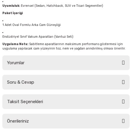
Uyumluluk:
Evrensel (Sedan, Hatchback, SUV ve Ticari Segmentler)
Paket İçeriği
1 Adet Oval Formlu Arka Cam Güneşliği
Endüstriyel Sınıf Vakum Aparatları (Vantuz Seti)
Uygulama Notu:
Sabitleme aparatlarının maksimum performans göstermesi için
uygulama yapılacak cam yüzeyinin toz, nem ve yağdan arındırılmış olması önerilir.
Yorumlar
Soru & Cevap
Bu ürüne ilk yorumu siz yapın!
Taksit Seçenekleri
Yorum Yaz
Ürün hakkında henüz soru sorulmamış.
Önerileriniz
Soru Sor