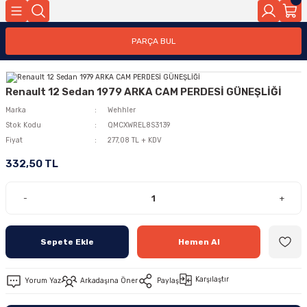
PARÇA BUL
Renault 12 Sedan 1979 ARKA CAM PERDESİ GÜNEŞLİĞİ
Marka
Wehhler
Stok Kodu
QMCXWREL8S3139
Fiyat
277,08 TL + KDV
332,50 TL
-
+
Sepete Ekle
Hemen Al
Karşılaştır
Yorum Yaz
Arkadaşına Öner
Paylaş