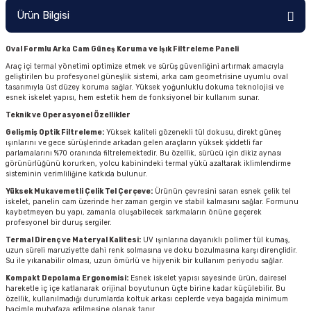
Ürün Bilgisi
Oval Formlu Arka Cam Güneş Koruma ve Işık Filtreleme Paneli
Araç içi termal yönetimi optimize etmek ve sürüş güvenliğini artırmak amacıyla
geliştirilen bu profesyonel güneşlik sistemi, arka cam geometrisine uyumlu oval
tasarımıyla üst düzey koruma sağlar. Yüksek yoğunluklu dokuma teknolojisi ve
esnek iskelet yapısı, hem estetik hem de fonksiyonel bir kullanım sunar.
Teknik ve Operasyonel Özellikler
Gelişmiş Optik Filtreleme:
Yüksek kaliteli gözenekli tül dokusu, direkt güneş
ışınlarını ve gece sürüşlerinde arkadan gelen araçların yüksek şiddetli far
parlamalarını %70 oranında filtrelemektedir. Bu özellik, sürücü için dikiz aynası
görünürlüğünü korurken, yolcu kabinindeki termal yükü azaltarak iklimlendirme
sisteminin verimliliğine katkıda bulunur.
Yüksek Mukavemetli Çelik Tel Çerçeve:
Ürünün çevresini saran esnek çelik tel
iskelet, panelin cam üzerinde her zaman gergin ve stabil kalmasını sağlar. Formunu
kaybetmeyen bu yapı, zamanla oluşabilecek sarkmaların önüne geçerek
profesyonel bir duruş sergiler.
Termal Direnç ve Materyal Kalitesi:
UV ışınlarına dayanıklı polimer tül kumaş,
uzun süreli maruziyette dahi renk solmasına ve doku bozulmasına karşı dirençlidir.
Su ile yıkanabilir olması, uzun ömürlü ve hijyenik bir kullanım periyodu sağlar.
Kompakt Depolama Ergonomisi:
Esnek iskelet yapısı sayesinde ürün, dairesel
hareketle iç içe katlanarak orijinal boyutunun üçte birine kadar küçülebilir. Bu
özellik, kullanılmadığı durumlarda koltuk arkası ceplerde veya bagajda minimum
hacimle muhafaza edilmesine olanak tanır.