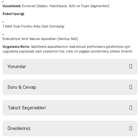
Uyumluluk:
Evrensel (Sedan, Hatchback, SUV ve Ticari Segmentler)
Paket İçeriği
1 Adet Oval Formlu Arka Cam Güneşliği
Endüstriyel Sınıf Vakum Aparatları (Vantuz Seti)
Uygulama Notu:
Sabitleme aparatlarının maksimum performans göstermesi için
uygulama yapılacak cam yüzeyinin toz, nem ve yağdan arındırılmış olması önerilir.
Yorumlar
Soru & Cevap
Bu ürüne ilk yorumu siz yapın!
Taksit Seçenekleri
Yorum Yaz
Ürün hakkında henüz soru sorulmamış.
Önerileriniz
Soru Sor