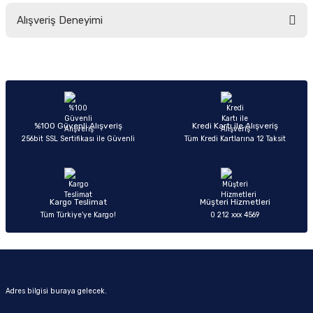
Bu ürünün fiyat bilgisi, resim, ürün açıklamalarında ve diğer konularda
Alışveriş Deneyimi
yetersiz gördüğünüz noktaları öneri formunu kullanarak tarafımıza
iletebilirsiniz.
Görüş ve önerileriniz için teşekkür ederiz.
Sitemize ilk yorumu siz yapın!
Ürün resmi kalitesiz, bozuk veya görüntülenemiyor.
Ürün açıklamasında eksik bilgiler bulunuyor.
Deneyimini Paylaş
Ürün bilgilerinde hatalar bulunuyor.
%100 Güvenli Alışveriş
Kredi Kartı ile Alışveriş
256bit SSL Sertifikası ile Güvenli
Tüm Kredi Kartlarına 12 Taksit
Ürün fiyatı diğer sitelerden daha pahalı.
Bu ürüne benzer farklı alternatifler olmalı.
Kargo Teslimat
Müşteri Hizmetleri
Tüm Türkiye’ye Kargo!
0 212 xxx 4569
Gönder
Adres bilgisi buraya gelecek.