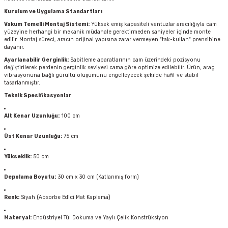
Kurulum ve Uygulama Standartları
Vakum Temelli Montaj Sistemi:
Yüksek emiş kapasiteli vantuzlar aracılığıyla cam
yüzeyine herhangi bir mekanik müdahale gerektirmeden saniyeler içinde monte
edilir. Montaj süreci, aracın orijinal yapısına zarar vermeyen "tak-kullan" prensibine
dayanır.
Ayarlanabilir Gerginlik:
Sabitleme aparatlarının cam üzerindeki pozisyonu
değiştirilerek perdenin gerginlik seviyesi cama göre optimize edilebilir. Ürün, araç
vibrasyonuna bağlı gürültü oluşumunu engelleyecek şekilde hafif ve stabil
tasarlanmıştır.
Teknik Spesifikasyonlar
Alt Kenar Uzunluğu:
100 cm
Üst Kenar Uzunluğu:
75 cm
Yükseklik:
50 cm
Depolama Boyutu:
30 cm x 30 cm (Katlanmış form)
Renk:
Siyah (Absorbe Edici Mat Kaplama)
Materyal:
Endüstriyel Tül Dokuma ve Yaylı Çelik Konstrüksiyon