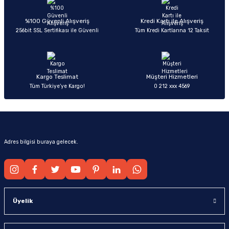
Ürün açıklamasında eksik bilgiler bulunuyor.
Deneyimini Paylaş
Ürün bilgilerinde hatalar bulunuyor.
%100 Güvenli Alışveriş
Kredi Kartı ile Alışveriş
256bit SSL Sertifikası ile Güvenli
Tüm Kredi Kartlarına 12 Taksit
Ürün fiyatı diğer sitelerden daha pahalı.
Bu ürüne benzer farklı alternatifler olmalı.
Kargo Teslimat
Müşteri Hizmetleri
Tüm Türkiye’ye Kargo!
0 212 xxx 4569
Gönder
Adres bilgisi buraya gelecek.
Üyelik