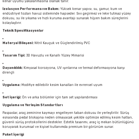
kenar uyumu yakalanmasına olanak tanır.
İzolasyon Performansı ve Bakım:
Yüksek kenar yapısı; su, çamur, kum ve
endüstriyel tozları havuz sisteminde hapseder. Sıvı geçirmez ve leke tutmaz yüzey
dokusu, su ile yıkama ve hızlı kuruma avantajı sunarak hijyen bakım süreçlerini
kolaylaştırır.
Teknik Spesifikasyonlar
Materyal Bileşeni:
Nitril Kauçuk ve Güçlendirilmiş PVC
Tasarım Tipi:
3D Havuzlu ve Kanallı Yüzey Mimarisi
Dayanıklılık:
Kimyasal korozyona, UV ışınlarına ve termal deformasyona karşı
dirençli
Uygulama:
Modifiye edilebilir kesim kanalları ile evrensel uyum
Set İçeriği:
Ön ve arka bölümler için tam set yapılandırması
Uygulama ve Yerleşim Standartları
Paspaslar, araç zeminine kaymayı engelleyen taban dokusu ile yerleştirilir. Sürüş
esnasında pedal blokajına neden olmayacak şekilde optimize edilmiş kesim hatları,
güvenli sürüş protokollerini destekler. Estetik tasarımı, araç iç mekan bütünlüğünü
koruyarak kurumsal ve kişisel kullanımda premium bir görünüm sunar.
Paket İçeriği