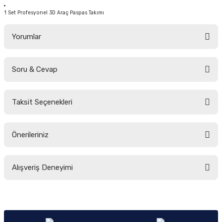
1 Set Profesyonel 3D Araç Paspas Takımı
Yorumlar
Soru & Cevap
Bu ürüne ilk yorumu siz yapın!
Taksit Seçenekleri
Yorum Yaz
Ürün hakkında henüz soru sorulmamış.
Önerileriniz
Soru Sor
Bu ürünün fiyat bilgisi, resim, ürün açıklamalarında ve diğer konularda
Alışveriş Deneyimi
yetersiz gördüğünüz noktaları öneri formunu kullanarak tarafımıza
iletebilirsiniz.
Görüş ve önerileriniz için teşekkür ederiz.
Sitemize ilk yorumu siz yapın!
Ürün resmi kalitesiz, bozuk veya görüntülenemiyor.