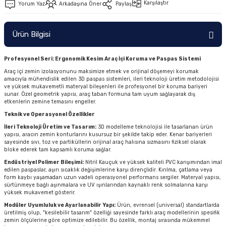
Karşılaştır
Yorum Yaz
Arkadaşına Öner
Paylaş
Ürün Bilgisi
Profesyonel Seri: Ergonomik Kesim Araç İçi Koruma ve Paspas Sistemi
Araç içi zemin izolasyonunu maksimize etmek ve orijinal döşemeyi korumak
amacıyla mühendislik edilen 3D paspas sistemleri, ileri teknoloji üretim metodolojisi
ve yüksek mukavemetli materyal bileşenleri ile profesyonel bir koruma bariyeri
sunar. Özel geometrik yapısı, araç taban formuna tam uyum sağlayarak dış
etkenlerin zemine temasını engeller.
Teknik ve Operasyonel Özellikler
İleri Teknoloji Üretim ve Tasarım:
3D modelleme teknolojisi ile tasarlanan ürün
yapısı, aracın zemin konturlarını kusursuz bir şekilde takip eder. Kenar bariyerleri
sayesinde sıvı, toz ve partiküllerin orijinal araç halısına sızmasını fiziksel olarak
bloke ederek tam kapsamlı koruma sağlar.
Endüstriyel Polimer Bileşimi:
Nitril Kauçuk ve yüksek kaliteli PVC karışımından imal
edilen paspaslar, aşırı sıcaklık değişimlerine karşı dirençlidir. Kırılma, çatlama veya
form kaybı yaşamadan uzun vadeli operasyonel performans sergiler. Materyal yapısı,
sürtünmeye bağlı aşınmalara ve UV ışınlarından kaynaklı renk solmalarına karşı
yüksek mukavemet gösterir.
Modüler Uyumluluk ve Ayarlanabilir Yapı:
Ürün, evrensel (universal) standartlarda
üretilmiş olup, "kesilebilir tasarım" özelliği sayesinde farklı araç modellerinin spesifik
zemin ölçülerine göre optimize edilebilir. Bu özellik, montaj sırasında mükemmel