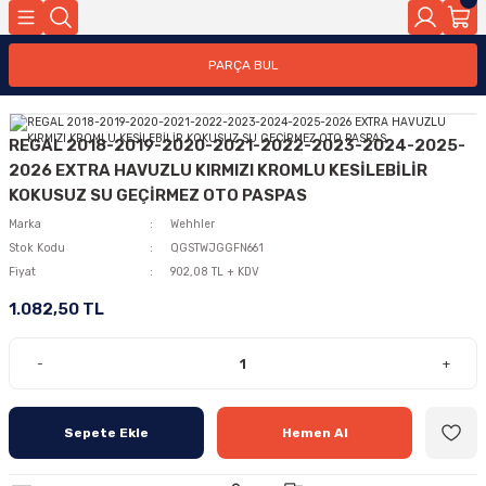
PARÇA BUL
REGAL 2018-2019-2020-2021-2022-2023-2024-2025-
2026 EXTRA HAVUZLU KIRMIZI KROMLU KESİLEBİLİR
KOKUSUZ SU GEÇİRMEZ OTO PASPAS
Marka
Wehhler
Stok Kodu
QGSTWJGGFN661
Fiyat
902,08 TL + KDV
1.082,50 TL
-
+
Sepete Ekle
Hemen Al