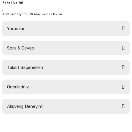
Paket İçeriği
1 Set Profesyonel 3D Araç Paspas Takımı
Yorumlar
Soru & Cevap
Bu ürüne ilk yorumu siz yapın!
Taksit Seçenekleri
Yorum Yaz
Ürün hakkında henüz soru sorulmamış.
Önerileriniz
Soru Sor
Bu ürünün fiyat bilgisi, resim, ürün açıklamalarında ve diğer konularda
Alışveriş Deneyimi
yetersiz gördüğünüz noktaları öneri formunu kullanarak tarafımıza
iletebilirsiniz.
Görüş ve önerileriniz için teşekkür ederiz.
Sitemize ilk yorumu siz yapın!