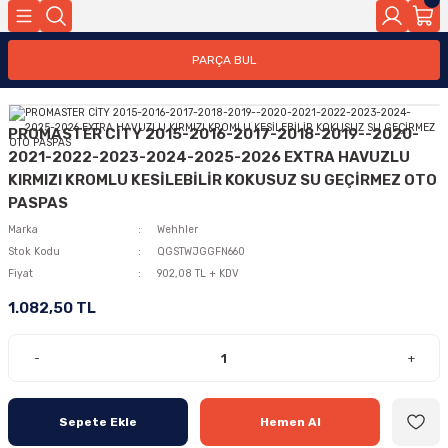
PARÇA BUL
PROMASTER CİTY 2015-2016-2017-2018-2019--2020-
2021-2022-2023-2024-2025-2026 EXTRA HAVUZLU
KIRMIZI KROMLU KESİLEBİLİR KOKUSUZ SU GEÇİRMEZ OTO
PASPAS
Marka
Wehhler
Stok Kodu
QGSTWJGGFN660
Fiyat
902,08 TL + KDV
1.082,50 TL
-
+
Sepete Ekle
Hemen Al