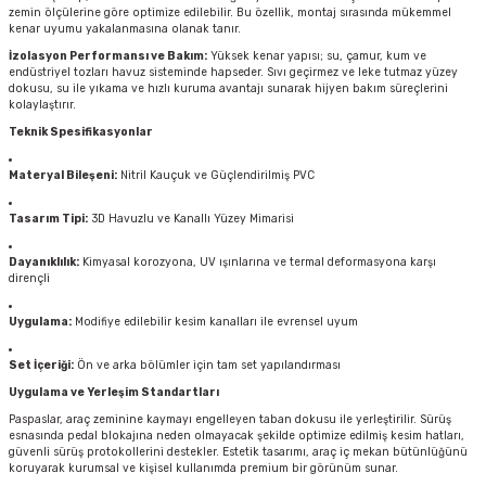
zemin ölçülerine göre optimize edilebilir. Bu özellik, montaj sırasında mükemmel
kenar uyumu yakalanmasına olanak tanır.
İzolasyon Performansı ve Bakım:
Yüksek kenar yapısı; su, çamur, kum ve
endüstriyel tozları havuz sisteminde hapseder. Sıvı geçirmez ve leke tutmaz yüzey
dokusu, su ile yıkama ve hızlı kuruma avantajı sunarak hijyen bakım süreçlerini
kolaylaştırır.
Teknik Spesifikasyonlar
Materyal Bileşeni:
Nitril Kauçuk ve Güçlendirilmiş PVC
Tasarım Tipi:
3D Havuzlu ve Kanallı Yüzey Mimarisi
Dayanıklılık:
Kimyasal korozyona, UV ışınlarına ve termal deformasyona karşı
dirençli
Uygulama:
Modifiye edilebilir kesim kanalları ile evrensel uyum
Set İçeriği:
Ön ve arka bölümler için tam set yapılandırması
Uygulama ve Yerleşim Standartları
Paspaslar, araç zeminine kaymayı engelleyen taban dokusu ile yerleştirilir. Sürüş
esnasında pedal blokajına neden olmayacak şekilde optimize edilmiş kesim hatları,
güvenli sürüş protokollerini destekler. Estetik tasarımı, araç iç mekan bütünlüğünü
koruyarak kurumsal ve kişisel kullanımda premium bir görünüm sunar.