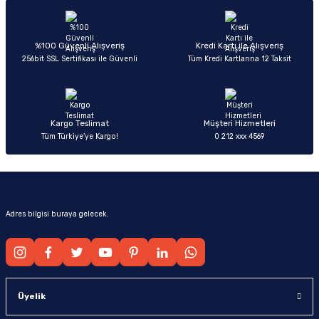
Ürün resmi kalitesiz, bozuk veya görüntülenemiyor.
Ürün açıklamasında eksik bilgiler bulunuyor.
Deneyimini Paylaş
Ürün bilgilerinde hatalar bulunuyor.
%100 Güvenli Alışveriş
Kredi Kartı ile Alışveriş
256bit SSL Sertifikası ile Güvenli
Tüm Kredi Kartlarına 12 Taksit
Ürün fiyatı diğer sitelerden daha pahalı.
Bu ürüne benzer farklı alternatifler olmalı.
Kargo Teslimat
Müşteri Hizmetleri
Tüm Türkiye’ye Kargo!
0 212 xxx 4569
Gönder
Adres bilgisi buraya gelecek.
Üyelik