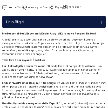
Karşılaştır
Yorum Yaz
Arkadaşına Öner
Paylaş
Ürün Bilgisi
Profesyonel Seri: Ergonomik Kesim Araç İçi Koruma ve Paspas Sistemi
Araç içi zemin izolasyonunu maksimize etmek ve orijinal döşemeyi korumak
amacıyla mühendislik edilen 3D paspas sistemleri, ileri teknoloji üretim metodolojisi
ve yüksek mukavemetli materyal bileşenleri ile profesyonel bir koruma bariyeri
sunar. Özel geometrik yapısı, araç taban formuna tam uyum sağlayarak dış
etkenlerin zemine temasını engeller.
Teknik ve Operasyonel Özellikler
İleri Teknoloji Üretim ve Tasarım:
3D modelleme teknolojisi ile tasarlanan ürün
yapısı, aracın zemin konturlarını kusursuz bir şekilde takip eder. Kenar bariyerleri
sayesinde sıvı, toz ve partiküllerin orijinal araç halısına sızmasını fiziksel olarak
bloke ederek tam kapsamlı koruma sağlar.
Endüstriyel Polimer Bileşimi:
Nitril Kauçuk ve yüksek kaliteli PVC karışımından imal
edilen paspaslar, aşırı sıcaklık değişimlerine karşı dirençlidir. Kırılma, çatlama veya
form kaybı yaşamadan uzun vadeli operasyonel performans sergiler. Materyal yapısı,
sürtünmeye bağlı aşınmalara ve UV ışınlarından kaynaklı renk solmalarına karşı
yüksek mukavemet gösterir.
Modüler Uyumluluk ve Ayarlanabilir Yapı:
Ürün, evrensel (universal) standartlarda
üretilmiş olup, "kesilebilir tasarım" özelliği sayesinde farklı araç modellerinin spesifik