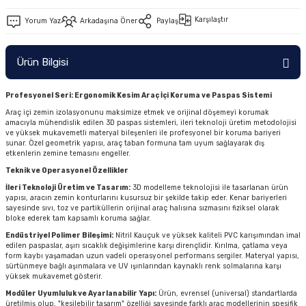
Karşılaştır
Yorum Yaz
Arkadaşına Öner
Paylaş
Ürün Bilgisi
Profesyonel Seri: Ergonomik Kesim Araç İçi Koruma ve Paspas Sistemi
Araç içi zemin izolasyonunu maksimize etmek ve orijinal döşemeyi korumak
amacıyla mühendislik edilen 3D paspas sistemleri, ileri teknoloji üretim metodolojisi
ve yüksek mukavemetli materyal bileşenleri ile profesyonel bir koruma bariyeri
sunar. Özel geometrik yapısı, araç taban formuna tam uyum sağlayarak dış
etkenlerin zemine temasını engeller.
Teknik ve Operasyonel Özellikler
İleri Teknoloji Üretim ve Tasarım:
3D modelleme teknolojisi ile tasarlanan ürün
yapısı, aracın zemin konturlarını kusursuz bir şekilde takip eder. Kenar bariyerleri
sayesinde sıvı, toz ve partiküllerin orijinal araç halısına sızmasını fiziksel olarak
bloke ederek tam kapsamlı koruma sağlar.
Endüstriyel Polimer Bileşimi:
Nitril Kauçuk ve yüksek kaliteli PVC karışımından imal
edilen paspaslar, aşırı sıcaklık değişimlerine karşı dirençlidir. Kırılma, çatlama veya
form kaybı yaşamadan uzun vadeli operasyonel performans sergiler. Materyal yapısı,
sürtünmeye bağlı aşınmalara ve UV ışınlarından kaynaklı renk solmalarına karşı
yüksek mukavemet gösterir.
Modüler Uyumluluk ve Ayarlanabilir Yapı:
Ürün, evrensel (universal) standartlarda
üretilmiş olup, "kesilebilir tasarım" özelliği sayesinde farklı araç modellerinin spesifik