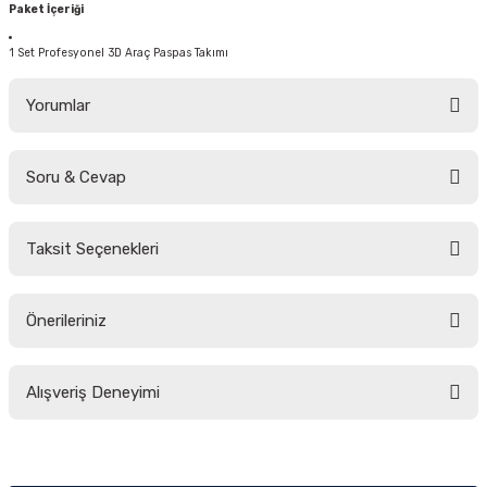
Paket İçeriği
1 Set Profesyonel 3D Araç Paspas Takımı
Yorumlar
Soru & Cevap
Bu ürüne ilk yorumu siz yapın!
Taksit Seçenekleri
Yorum Yaz
Ürün hakkında henüz soru sorulmamış.
Önerileriniz
Soru Sor
Bu ürünün fiyat bilgisi, resim, ürün açıklamalarında ve diğer konularda
Alışveriş Deneyimi
yetersiz gördüğünüz noktaları öneri formunu kullanarak tarafımıza
iletebilirsiniz.
Görüş ve önerileriniz için teşekkür ederiz.
Sitemize ilk yorumu siz yapın!