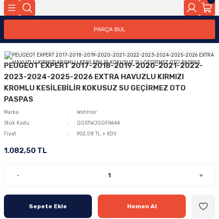
PARÇA BUL
PEUGEOT EXPERT 2017-2018-2019-2020-2021-2022-
2023-2024-2025-2026 EXTRA HAVUZLU KIRMIZI
KROMLU KESİLEBİLİR KOKUSUZ SU GEÇİRMEZ OTO
PASPAS
Marka
Wehhler
Stok Kodu
QGSTWJGGFN644
Fiyat
902,08 TL + KDV
1.082,50 TL
-
+
Sepete Ekle
Hemen Al