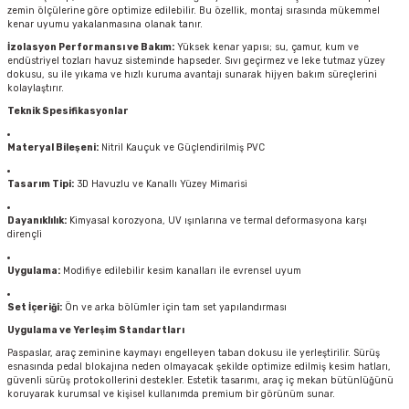
zemin ölçülerine göre optimize edilebilir. Bu özellik, montaj sırasında mükemmel
kenar uyumu yakalanmasına olanak tanır.
İzolasyon Performansı ve Bakım:
Yüksek kenar yapısı; su, çamur, kum ve
endüstriyel tozları havuz sisteminde hapseder. Sıvı geçirmez ve leke tutmaz yüzey
dokusu, su ile yıkama ve hızlı kuruma avantajı sunarak hijyen bakım süreçlerini
kolaylaştırır.
Teknik Spesifikasyonlar
Materyal Bileşeni:
Nitril Kauçuk ve Güçlendirilmiş PVC
Tasarım Tipi:
3D Havuzlu ve Kanallı Yüzey Mimarisi
Dayanıklılık:
Kimyasal korozyona, UV ışınlarına ve termal deformasyona karşı
dirençli
Uygulama:
Modifiye edilebilir kesim kanalları ile evrensel uyum
Set İçeriği:
Ön ve arka bölümler için tam set yapılandırması
Uygulama ve Yerleşim Standartları
Paspaslar, araç zeminine kaymayı engelleyen taban dokusu ile yerleştirilir. Sürüş
esnasında pedal blokajına neden olmayacak şekilde optimize edilmiş kesim hatları,
güvenli sürüş protokollerini destekler. Estetik tasarımı, araç iç mekan bütünlüğünü
koruyarak kurumsal ve kişisel kullanımda premium bir görünüm sunar.