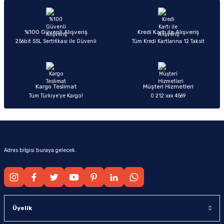
Ürün resmi kalitesiz, bozuk veya görüntülenemiyor.
Ürün açıklamasında eksik bilgiler bulunuyor.
Deneyimini Paylaş
Ürün bilgilerinde hatalar bulunuyor.
%100 Güvenli Alışveriş
Kredi Kartı ile Alışveriş
256bit SSL Sertifikası ile Güvenli
Tüm Kredi Kartlarına 12 Taksit
Ürün fiyatı diğer sitelerden daha pahalı.
Bu ürüne benzer farklı alternatifler olmalı.
Kargo Teslimat
Müşteri Hizmetleri
Tüm Türkiye’ye Kargo!
0 212 xxx 4569
Gönder
Adres bilgisi buraya gelecek.
Üyelik