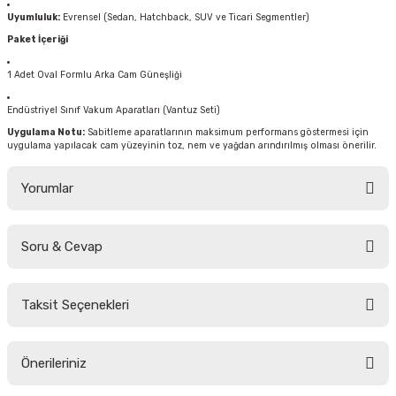
Uyumluluk:
Evrensel (Sedan, Hatchback, SUV ve Ticari Segmentler)
Paket İçeriği
1 Adet Oval Formlu Arka Cam Güneşliği
Endüstriyel Sınıf Vakum Aparatları (Vantuz Seti)
Uygulama Notu:
Sabitleme aparatlarının maksimum performans göstermesi için
uygulama yapılacak cam yüzeyinin toz, nem ve yağdan arındırılmış olması önerilir.
Yorumlar
Soru & Cevap
Bu ürüne ilk yorumu siz yapın!
Taksit Seçenekleri
Yorum Yaz
Ürün hakkında henüz soru sorulmamış.
Önerileriniz
Soru Sor