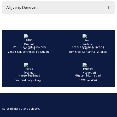
Bu ürünün fiyat bilgisi, resim, ürün açıklamalarında ve diğer konularda
Alışveriş Deneyimi
yetersiz gördüğünüz noktaları öneri formunu kullanarak tarafımıza
iletebilirsiniz.
Görüş ve önerileriniz için teşekkür ederiz.
Sitemize ilk yorumu siz yapın!
Ürün resmi kalitesiz, bozuk veya görüntülenemiyor.
Ürün açıklamasında eksik bilgiler bulunuyor.
Deneyimini Paylaş
Ürün bilgilerinde hatalar bulunuyor.
%100 Güvenli Alışveriş
Kredi Kartı ile Alışveriş
256bit SSL Sertifikası ile Güvenli
Tüm Kredi Kartlarına 12 Taksit
Ürün fiyatı diğer sitelerden daha pahalı.
Bu ürüne benzer farklı alternatifler olmalı.
Kargo Teslimat
Müşteri Hizmetleri
Tüm Türkiye’ye Kargo!
0 212 xxx 4569
Gönder
Adres bilgisi buraya gelecek.