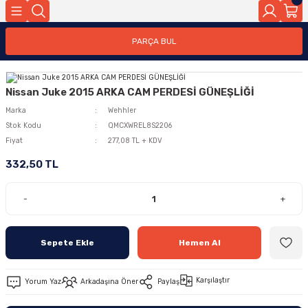
PARÇA BUL
Nissan Juke 2015 ARKA CAM PERDESİ GÜNEŞLİĞİ
Marka
Wehhler
Stok Kodu
QMCXWREL8S2206
Fiyat
277,08 TL + KDV
332,50 TL
-
+
Sepete Ekle
Hemen Al
Karşılaştır
Yorum Yaz
Arkadaşına Öner
Paylaş