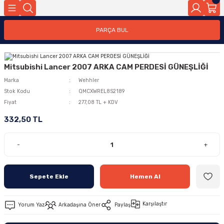
PARÇA BUL
Mitsubishi Lancer 2007 ARKA CAM PERDESİ GÜNEŞLİĞİ
Marka
Wehhler
Stok Kodu
QMCXWREL8S2189
Fiyat
277,08 TL + KDV
332,50 TL
-
+
Sepete Ekle
Hemen Al
Karşılaştır
Yorum Yaz
Arkadaşına Öner
Paylaş