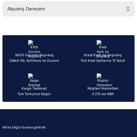
Bu ürünün fiyat bilgisi, resim, ürün açıklamalarında ve diğer konularda
Alışveriş Deneyimi
yetersiz gördüğünüz noktaları öneri formunu kullanarak tarafımıza
iletebilirsiniz.
Görüş ve önerileriniz için teşekkür ederiz.
Sitemize ilk yorumu siz yapın!
Ürün resmi kalitesiz, bozuk veya görüntülenemiyor.
Ürün açıklamasında eksik bilgiler bulunuyor.
Deneyimini Paylaş
Ürün bilgilerinde hatalar bulunuyor.
%100 Güvenli Alışveriş
Kredi Kartı ile Alışveriş
256bit SSL Sertifikası ile Güvenli
Tüm Kredi Kartlarına 12 Taksit
Ürün fiyatı diğer sitelerden daha pahalı.
Bu ürüne benzer farklı alternatifler olmalı.
Kargo Teslimat
Müşteri Hizmetleri
Tüm Türkiye’ye Kargo!
0 212 xxx 4569
Gönder
Adres bilgisi buraya gelecek.