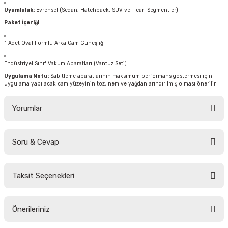
Uyumluluk:
Evrensel (Sedan, Hatchback, SUV ve Ticari Segmentler)
Paket İçeriği
1 Adet Oval Formlu Arka Cam Güneşliği
Endüstriyel Sınıf Vakum Aparatları (Vantuz Seti)
Uygulama Notu:
Sabitleme aparatlarının maksimum performans göstermesi için
uygulama yapılacak cam yüzeyinin toz, nem ve yağdan arındırılmış olması önerilir.
Yorumlar
Soru & Cevap
Bu ürüne ilk yorumu siz yapın!
Taksit Seçenekleri
Yorum Yaz
Ürün hakkında henüz soru sorulmamış.
Önerileriniz
Soru Sor