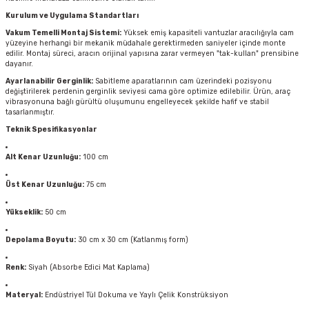
Kurulum ve Uygulama Standartları
Vakum Temelli Montaj Sistemi:
Yüksek emiş kapasiteli vantuzlar aracılığıyla cam
yüzeyine herhangi bir mekanik müdahale gerektirmeden saniyeler içinde monte
edilir. Montaj süreci, aracın orijinal yapısına zarar vermeyen "tak-kullan" prensibine
dayanır.
Ayarlanabilir Gerginlik:
Sabitleme aparatlarının cam üzerindeki pozisyonu
değiştirilerek perdenin gerginlik seviyesi cama göre optimize edilebilir. Ürün, araç
vibrasyonuna bağlı gürültü oluşumunu engelleyecek şekilde hafif ve stabil
tasarlanmıştır.
Teknik Spesifikasyonlar
Alt Kenar Uzunluğu:
100 cm
Üst Kenar Uzunluğu:
75 cm
Yükseklik:
50 cm
Depolama Boyutu:
30 cm x 30 cm (Katlanmış form)
Renk:
Siyah (Absorbe Edici Mat Kaplama)
Materyal:
Endüstriyel Tül Dokuma ve Yaylı Çelik Konstrüksiyon