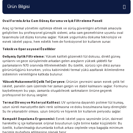
Ürün Bilgisi
Oval Formlu Arka Cam Güneş Koruma ve Işık Filtreleme Paneli
Araç içi termal yönetimi optimize etmek ve sürüş güvenliğini artırmak amacıyla
geliştirilen bu profesyonel güneşlik sistemi, arka cam geometrisine uyumlu oval
tasarımıyla üst düzey koruma sağlar. Yüksek yoğunluklu dokuma teknolojisi ve
esnek iskelet yapısı, hem estetik hem de fonksiyonel bir kullanım sunar.
Teknik ve Operasyonel Özellikler
Gelişmiş Optik Filtreleme:
Yüksek kaliteli gözenekli tül dokusu, direkt güneş
ışınlarını ve gece sürüşlerinde arkadan gelen araçların yüksek şiddetli far
parlamalarını %70 oranında filtrelemektedir. Bu özellik, sürücü için dikiz aynası
görünürlüğünü korurken, yolcu kabinindeki termal yükü azaltarak iklimlendirme
sisteminin verimliliğine katkıda bulunur.
Yüksek Mukavemetli Çelik Tel Çerçeve:
Ürünün çevresini saran esnek çelik tel
iskelet, panelin cam üzerinde her zaman gergin ve stabil kalmasını sağlar. Formunu
kaybetmeyen bu yapı, zamanla oluşabilecek sarkmaların önüne geçerek
profesyonel bir duruş sergiler.
Termal Direnç ve Materyal Kalitesi:
UV ışınlarına dayanıklı polimer tül kumaş,
uzun süreli maruziyette dahi renk solmasına ve doku bozulmasına karşı dirençlidir.
Su ile yıkanabilir olması, uzun ömürlü ve hijyenik bir kullanım periyodu sağlar.
Kompakt Depolama Ergonomisi:
Esnek iskelet yapısı sayesinde ürün, dairesel
hareketle iç içe katlanarak orijinal boyutunun üçte birine kadar küçülebilir. Bu
özellik, kullanılmadığı durumlarda koltuk arkası ceplerde veya bagajda minimum
hacimle muhafaza edilmesine olanak tanır.