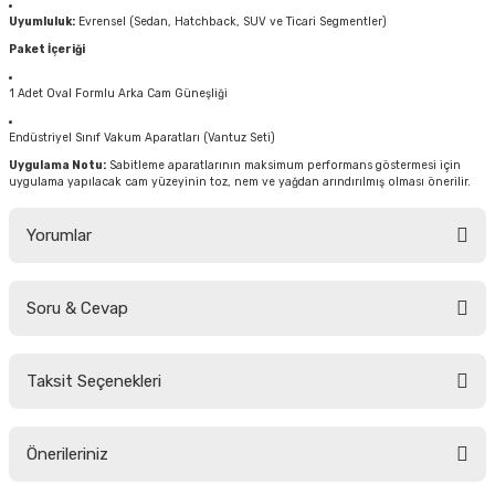
Uyumluluk:
Evrensel (Sedan, Hatchback, SUV ve Ticari Segmentler)
Paket İçeriği
1 Adet Oval Formlu Arka Cam Güneşliği
Endüstriyel Sınıf Vakum Aparatları (Vantuz Seti)
Uygulama Notu:
Sabitleme aparatlarının maksimum performans göstermesi için
uygulama yapılacak cam yüzeyinin toz, nem ve yağdan arındırılmış olması önerilir.
Yorumlar
Soru & Cevap
Bu ürüne ilk yorumu siz yapın!
Taksit Seçenekleri
Yorum Yaz
Ürün hakkında henüz soru sorulmamış.
Önerileriniz
Soru Sor