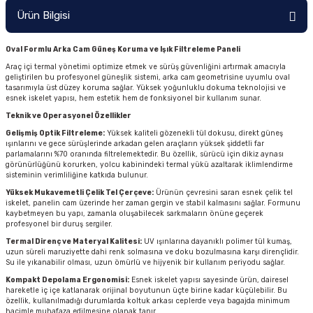
Ürün Bilgisi
Oval Formlu Arka Cam Güneş Koruma ve Işık Filtreleme Paneli
Araç içi termal yönetimi optimize etmek ve sürüş güvenliğini artırmak amacıyla
geliştirilen bu profesyonel güneşlik sistemi, arka cam geometrisine uyumlu oval
tasarımıyla üst düzey koruma sağlar. Yüksek yoğunluklu dokuma teknolojisi ve
esnek iskelet yapısı, hem estetik hem de fonksiyonel bir kullanım sunar.
Teknik ve Operasyonel Özellikler
Gelişmiş Optik Filtreleme:
Yüksek kaliteli gözenekli tül dokusu, direkt güneş
ışınlarını ve gece sürüşlerinde arkadan gelen araçların yüksek şiddetli far
parlamalarını %70 oranında filtrelemektedir. Bu özellik, sürücü için dikiz aynası
görünürlüğünü korurken, yolcu kabinindeki termal yükü azaltarak iklimlendirme
sisteminin verimliliğine katkıda bulunur.
Yüksek Mukavemetli Çelik Tel Çerçeve:
Ürünün çevresini saran esnek çelik tel
iskelet, panelin cam üzerinde her zaman gergin ve stabil kalmasını sağlar. Formunu
kaybetmeyen bu yapı, zamanla oluşabilecek sarkmaların önüne geçerek
profesyonel bir duruş sergiler.
Termal Direnç ve Materyal Kalitesi:
UV ışınlarına dayanıklı polimer tül kumaş,
uzun süreli maruziyette dahi renk solmasına ve doku bozulmasına karşı dirençlidir.
Su ile yıkanabilir olması, uzun ömürlü ve hijyenik bir kullanım periyodu sağlar.
Kompakt Depolama Ergonomisi:
Esnek iskelet yapısı sayesinde ürün, dairesel
hareketle iç içe katlanarak orijinal boyutunun üçte birine kadar küçülebilir. Bu
özellik, kullanılmadığı durumlarda koltuk arkası ceplerde veya bagajda minimum
hacimle muhafaza edilmesine olanak tanır.