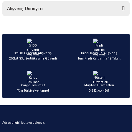
Bu ürünün fiyat bilgisi, resim, ürün açıklamalarında ve diğer konularda
Alışveriş Deneyimi
yetersiz gördüğünüz noktaları öneri formunu kullanarak tarafımıza
iletebilirsiniz.
Görüş ve önerileriniz için teşekkür ederiz.
Sitemize ilk yorumu siz yapın!
Ürün resmi kalitesiz, bozuk veya görüntülenemiyor.
Ürün açıklamasında eksik bilgiler bulunuyor.
Deneyimini Paylaş
Ürün bilgilerinde hatalar bulunuyor.
%100 Güvenli Alışveriş
Kredi Kartı ile Alışveriş
256bit SSL Sertifikası ile Güvenli
Tüm Kredi Kartlarına 12 Taksit
Ürün fiyatı diğer sitelerden daha pahalı.
Bu ürüne benzer farklı alternatifler olmalı.
Kargo Teslimat
Müşteri Hizmetleri
Tüm Türkiye’ye Kargo!
0 212 xxx 4569
Gönder
Adres bilgisi buraya gelecek.