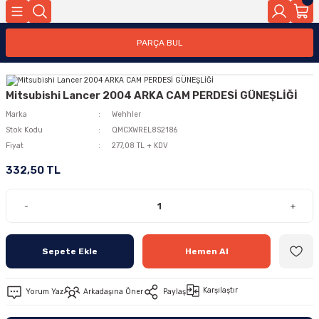
PARÇA BUL
Mitsubishi Lancer 2004 ARKA CAM PERDESİ GÜNEŞLİĞİ
Marka
Wehhler
Stok Kodu
QMCXWREL8S2186
Fiyat
277,08 TL + KDV
332,50 TL
-
+
Sepete Ekle
Hemen Al
Karşılaştır
Yorum Yaz
Arkadaşına Öner
Paylaş