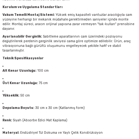
Kurulum ve Uygulama Standartları
Vakum Temelli Montaj Sistemi:
Yüksek emiş kapasiteli vantuzlar aracılığıyla cam
yüzeyine herhangi bir mekanik müdahale gerektirmeden saniyeler içinde monte
edilir. Montaj süreci, aracın orijinal yapısına zarar vermeyen "tak-kullan" prensibine
dayanır.
Ayarlanabilir Gerginlik:
Sabitleme aparatlarının cam üzerindeki pozisyonu
değiştirilerek perdenin gerginlik seviyesi cama göre optimize edilebilir. Ürün, araç
vibrasyonuna bağlı gürültü oluşumunu engelleyecek şekilde hafif ve stabil
tasarlanmıştır.
Teknik Spesifikasyonlar
Alt Kenar Uzunluğu:
100 cm
Üst Kenar Uzunluğu:
75 cm
Yükseklik:
50 cm
Depolama Boyutu:
30 cm x 30 cm (Katlanmış form)
Renk:
Siyah (Absorbe Edici Mat Kaplama)
Materyal:
Endüstriyel Tül Dokuma ve Yaylı Çelik Konstrüksiyon