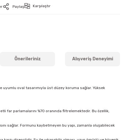
Karşılaştır
er
Paylaş
Önerileriniz
Alışveriş Deneyimi
ine uyumlu oval tasarımıyla üst düzey koruma sağlar. Yüksek
tli far parlamalarını %70 oranında filtrelemektedir. Bu özellik,
masını sağlar. Formunu kaybetmeyen bu yapı, zamanla oluşabilecek
arşı dirençlidir. Su ile yıkanabilir olması, uzun ömürlü ve hijyenik