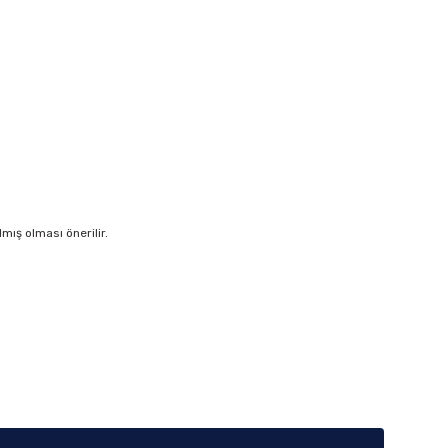
ış olması önerilir.
iletebilirsiniz.