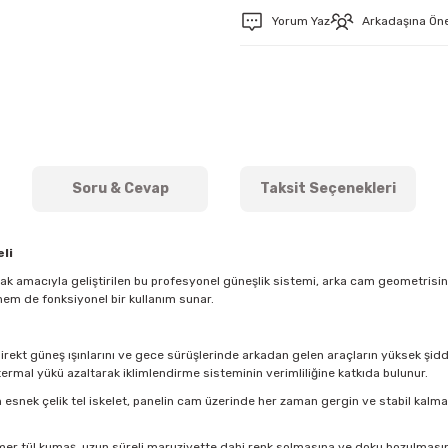
Yorum Yaz
Arkadaşına Ön
Soru & Cevap
Taksit Seçenekleri
li
mak amacıyla geliştirilen bu profesyonel güneşlik sistemi, arka cam geometris
hem de fonksiyonel bir kullanım sunar.
direkt güneş ışınlarını ve gece sürüşlerinde arkadan gelen araçların yüksek şidde
ermal yükü azaltarak iklimlendirme sisteminin verimliliğine katkıda bulunur.
esnek çelik tel iskelet, panelin cam üzerinde her zaman gergin ve stabil kal
imer tül kumaş, uzun süreli maruziyette dahi renk solmasına ve doku bozulmasına k