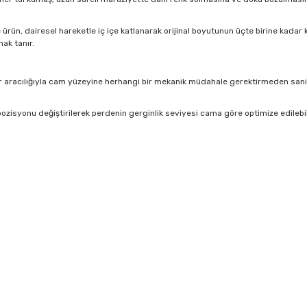
rün, dairesel hareketle iç içe katlanarak orijinal boyutunun üçte birine kadar kü
ak tanır.
 aracılığıyla cam yüzeyine herhangi bir mekanik müdahale gerektirmeden saniyel
ozisyonu değiştirilerek perdenin gerginlik seviyesi cama göre optimize edilebi