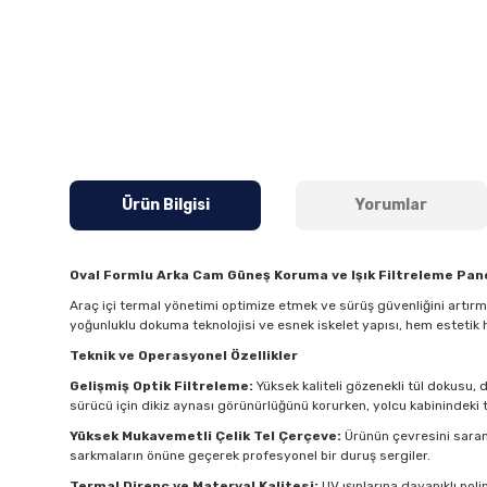
Ürün Bilgisi
Yorumlar
Oval Formlu Arka Cam Güneş Koruma ve Işık Filtreleme Pane
Araç içi termal yönetimi optimize etmek ve sürüş güvenliğini artır
yoğunluklu dokuma teknolojisi ve esnek iskelet yapısı, hem estetik 
Teknik ve Operasyonel Özellikler
Gelişmiş Optik Filtreleme:
Yüksek kaliteli gözenekli tül dokusu, 
sürücü için dikiz aynası görünürlüğünü korurken, yolcu kabinindeki t
Yüksek Mukavemetli Çelik Tel Çerçeve:
Ürünün çevresini saran 
sarkmaların önüne geçerek profesyonel bir duruş sergiler.
Termal Direnç ve Materyal Kalitesi:
UV ışınlarına dayanıklı pol