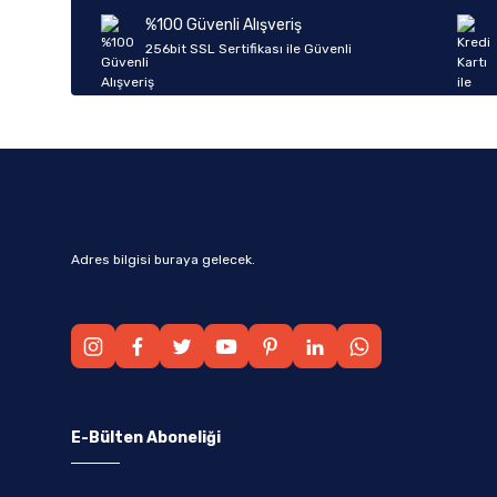
Ürün bilgilerinde hatalar bulunuyor.
%100 Güvenli Alışveriş
Ürün fiyatı diğer sitelerden daha pahalı.
256bit SSL Sertifikası ile Güvenli
Bu ürüne benzer farklı alternatifler olmalı.
Adres bilgisi buraya gelecek.
E-Bülten Aboneliği