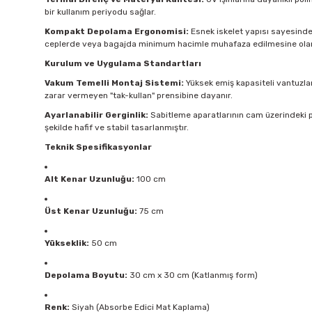
bir kullanım periyodu sağlar.
Kompakt Depolama Ergonomisi:
Esnek iskelet yapısı sayesinde ü
ceplerde veya bagajda minimum hacimle muhafaza edilmesine olan
Kurulum ve Uygulama Standartları
Vakum Temelli Montaj Sistemi:
Yüksek emiş kapasiteli vantuzlar
zarar vermeyen "tak-kullan" prensibine dayanır.
Ayarlanabilir Gerginlik:
Sabitleme aparatlarının cam üzerindeki p
şekilde hafif ve stabil tasarlanmıştır.
Teknik Spesifikasyonlar
Alt Kenar Uzunluğu:
100 cm
Üst Kenar Uzunluğu:
75 cm
Yükseklik:
50 cm
Depolama Boyutu:
30 cm x 30 cm (Katlanmış form)
Renk:
Siyah (Absorbe Edici Mat Kaplama)