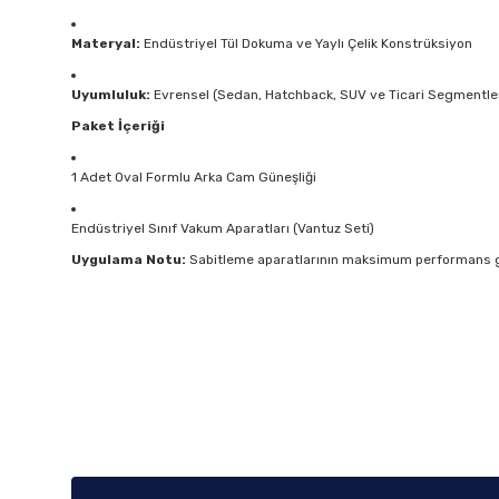
Materyal:
Endüstriyel Tül Dokuma ve Yaylı Çelik Konstrüksiyon
Uyumluluk:
Evrensel (Sedan, Hatchback, SUV ve Ticari Segmentle
Paket İçeriği
1 Adet Oval Formlu Arka Cam Güneşliği
Endüstriyel Sınıf Vakum Aparatları (Vantuz Seti)
Uygulama Notu:
Sabitleme aparatlarının maksimum performans gös
Bu ürünün fiyat bilgisi, resim, ürün açıklamalarında ve diğer k
Görüş ve önerileriniz için teşekkür ederiz.
Ürün resmi kalitesiz, bozuk veya görüntülenemiyor.
Ürün açıklamasında eksik bilgiler bulunuyor.