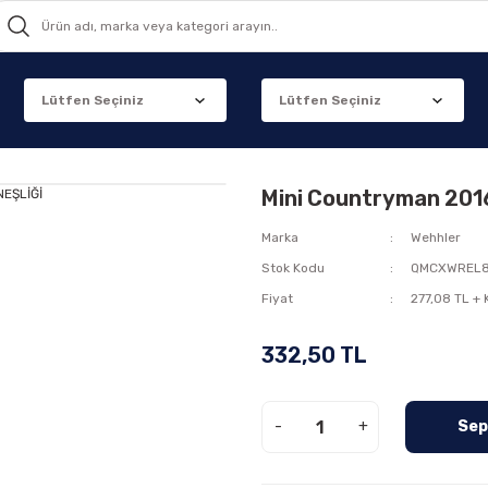
Mini Countryman 20
Marka
Wehhler
Stok Kodu
QMCXWREL8
Fiyat
277,08 TL +
332,50 TL
-
+
Sep