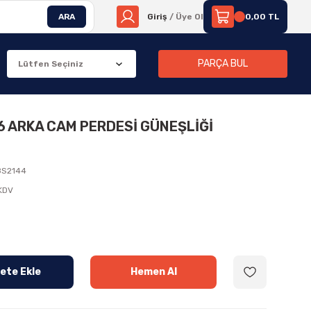
ARA
Giriş
/ Üye Ol
0,00 TL
PARÇA BUL
16 ARKA CAM PERDESİ GÜNEŞLİĞİ
S2144
 KDV
ete Ekle
Hemen Al