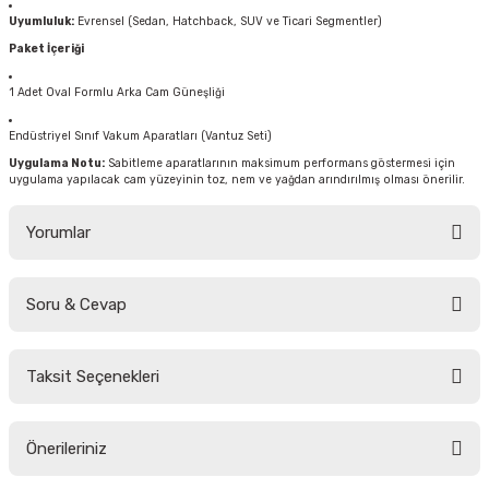
Uyumluluk:
Evrensel (Sedan, Hatchback, SUV ve Ticari Segmentler)
Paket İçeriği
1 Adet Oval Formlu Arka Cam Güneşliği
Endüstriyel Sınıf Vakum Aparatları (Vantuz Seti)
Uygulama Notu:
Sabitleme aparatlarının maksimum performans göstermesi için
uygulama yapılacak cam yüzeyinin toz, nem ve yağdan arındırılmış olması önerilir.
Yorumlar
Soru & Cevap
Bu ürüne ilk yorumu siz yapın!
Taksit Seçenekleri
Yorum Yaz
Ürün hakkında henüz soru sorulmamış.
Önerileriniz
Soru Sor