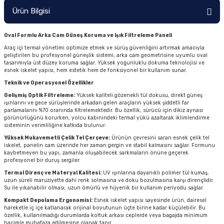
Ürün Bilgisi
Oval Formlu Arka Cam Güneş Koruma ve Işık Filtreleme Paneli
Araç içi termal yönetimi optimize etmek ve sürüş güvenliğini artırmak amacıyla
geliştirilen bu profesyonel güneşlik sistemi, arka cam geometrisine uyumlu oval
tasarımıyla üst düzey koruma sağlar. Yüksek yoğunluklu dokuma teknolojisi ve
esnek iskelet yapısı, hem estetik hem de fonksiyonel bir kullanım sunar.
Teknik ve Operasyonel Özellikler
Gelişmiş Optik Filtreleme:
Yüksek kaliteli gözenekli tül dokusu, direkt güneş
ışınlarını ve gece sürüşlerinde arkadan gelen araçların yüksek şiddetli far
parlamalarını %70 oranında filtrelemektedir. Bu özellik, sürücü için dikiz aynası
görünürlüğünü korurken, yolcu kabinindeki termal yükü azaltarak iklimlendirme
sisteminin verimliliğine katkıda bulunur.
Yüksek Mukavemetli Çelik Tel Çerçeve:
Ürünün çevresini saran esnek çelik tel
iskelet, panelin cam üzerinde her zaman gergin ve stabil kalmasını sağlar. Formunu
kaybetmeyen bu yapı, zamanla oluşabilecek sarkmaların önüne geçerek
profesyonel bir duruş sergiler.
Termal Direnç ve Materyal Kalitesi:
UV ışınlarına dayanıklı polimer tül kumaş,
uzun süreli maruziyette dahi renk solmasına ve doku bozulmasına karşı dirençlidir.
Su ile yıkanabilir olması, uzun ömürlü ve hijyenik bir kullanım periyodu sağlar.
Kompakt Depolama Ergonomisi:
Esnek iskelet yapısı sayesinde ürün, dairesel
hareketle iç içe katlanarak orijinal boyutunun üçte birine kadar küçülebilir. Bu
özellik, kullanılmadığı durumlarda koltuk arkası ceplerde veya bagajda minimum
hacimle muhafaza edilmesine olanak tanır.