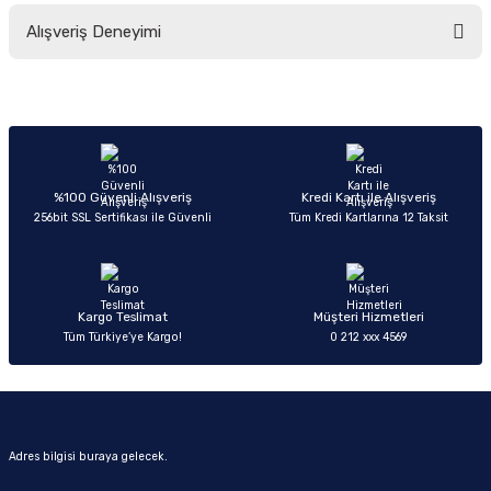
Bu ürünün fiyat bilgisi, resim, ürün açıklamalarında ve diğer konularda
Alışveriş Deneyimi
yetersiz gördüğünüz noktaları öneri formunu kullanarak tarafımıza
iletebilirsiniz.
Görüş ve önerileriniz için teşekkür ederiz.
Sitemize ilk yorumu siz yapın!
Ürün resmi kalitesiz, bozuk veya görüntülenemiyor.
Ürün açıklamasında eksik bilgiler bulunuyor.
Deneyimini Paylaş
Ürün bilgilerinde hatalar bulunuyor.
%100 Güvenli Alışveriş
Kredi Kartı ile Alışveriş
256bit SSL Sertifikası ile Güvenli
Tüm Kredi Kartlarına 12 Taksit
Ürün fiyatı diğer sitelerden daha pahalı.
Bu ürüne benzer farklı alternatifler olmalı.
Kargo Teslimat
Müşteri Hizmetleri
Tüm Türkiye’ye Kargo!
0 212 xxx 4569
Gönder
Adres bilgisi buraya gelecek.