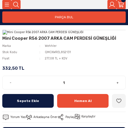
PARÇA BUL
Mini Cooper R56 2007 ARKA CAM PERDESİ GÜNEŞLİĞİ
Marka
Wehhler
Stok Kodu
QMCXWREL8S2131
Fiyat
277,08 TL + KDV
332,50 TL
-
+
Sepete Ekle
Hemen Al
Karşılaştır
Yorum Yaz
Arkadaşına Öner
Paylaş