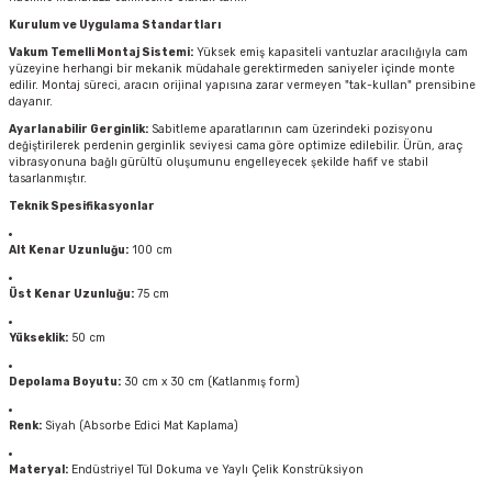
Kurulum ve Uygulama Standartları
Vakum Temelli Montaj Sistemi:
Yüksek emiş kapasiteli vantuzlar aracılığıyla cam
yüzeyine herhangi bir mekanik müdahale gerektirmeden saniyeler içinde monte
edilir. Montaj süreci, aracın orijinal yapısına zarar vermeyen "tak-kullan" prensibine
dayanır.
Ayarlanabilir Gerginlik:
Sabitleme aparatlarının cam üzerindeki pozisyonu
değiştirilerek perdenin gerginlik seviyesi cama göre optimize edilebilir. Ürün, araç
vibrasyonuna bağlı gürültü oluşumunu engelleyecek şekilde hafif ve stabil
tasarlanmıştır.
Teknik Spesifikasyonlar
Alt Kenar Uzunluğu:
100 cm
Üst Kenar Uzunluğu:
75 cm
Yükseklik:
50 cm
Depolama Boyutu:
30 cm x 30 cm (Katlanmış form)
Renk:
Siyah (Absorbe Edici Mat Kaplama)
Materyal:
Endüstriyel Tül Dokuma ve Yaylı Çelik Konstrüksiyon