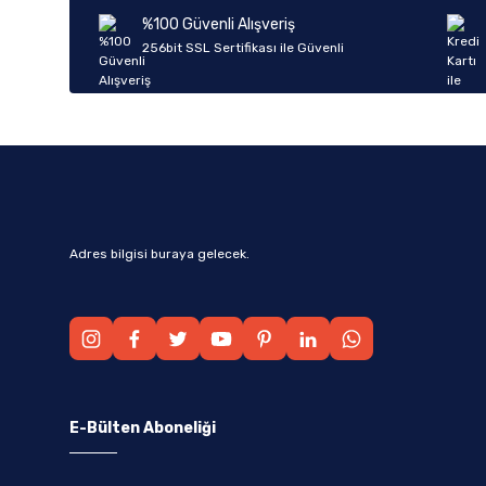
Ürün bilgilerinde hatalar bulunuyor.
%100 Güvenli Alışveriş
Ürün fiyatı diğer sitelerden daha pahalı.
256bit SSL Sertifikası ile Güvenli
Bu ürüne benzer farklı alternatifler olmalı.
Adres bilgisi buraya gelecek.
E-Bülten Aboneliği