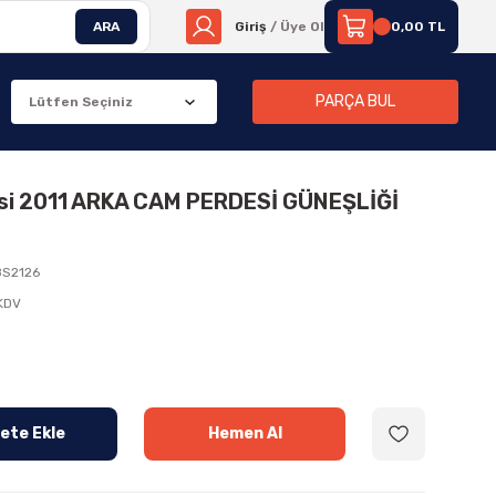
ARA
Giriş
/ Üye Ol
0,00 TL
PARÇA BUL
si 2011 ARKA CAM PERDESİ GÜNEŞLİĞİ
S2126
 KDV
ete Ekle
Hemen Al