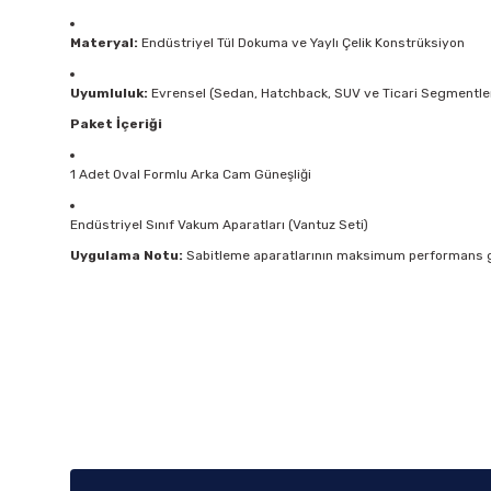
Materyal:
Endüstriyel Tül Dokuma ve Yaylı Çelik Konstrüksiyon
Uyumluluk:
Evrensel (Sedan, Hatchback, SUV ve Ticari Segmentle
Paket İçeriği
1 Adet Oval Formlu Arka Cam Güneşliği
Endüstriyel Sınıf Vakum Aparatları (Vantuz Seti)
Uygulama Notu:
Sabitleme aparatlarının maksimum performans gös
Bu ürünün fiyat bilgisi, resim, ürün açıklamalarında ve diğer k
Görüş ve önerileriniz için teşekkür ederiz.
Ürün resmi kalitesiz, bozuk veya görüntülenemiyor.
Ürün açıklamasında eksik bilgiler bulunuyor.