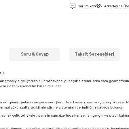
Yorum Yaz
Arkadaşına Ön
Soru & Cevap
Taksit Seçenekleri
li
mak amacıyla geliştirilen bu profesyonel güneşlik sistemi, arka cam geometris
hem de fonksiyonel bir kullanım sunar.
direkt güneş ışınlarını ve gece sürüşlerinde arkadan gelen araçların yüksek şidde
ermal yükü azaltarak iklimlendirme sisteminin verimliliğine katkıda bulunur.
esnek çelik tel iskelet, panelin cam üzerinde her zaman gergin ve stabil kal
imer tül kumaş, uzun süreli maruziyette dahi renk solmasına ve doku bozulmasına k