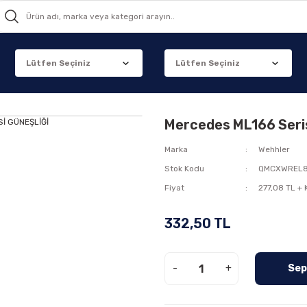
Mercedes ML166 Seri
Marka
Wehhler
Stok Kodu
QMCXWREL8
Fiyat
277,08 TL +
332,50 TL
-
+
Sep