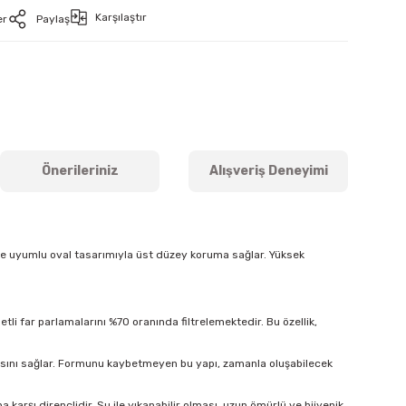
Karşılaştır
er
Paylaş
Önerileriniz
Alışveriş Deneyimi
ine uyumlu oval tasarımıyla üst düzey koruma sağlar. Yüksek
tli far parlamalarını %70 oranında filtrelemektedir. Bu özellik,
masını sağlar. Formunu kaybetmeyen bu yapı, zamanla oluşabilecek
arşı dirençlidir. Su ile yıkanabilir olması, uzun ömürlü ve hijyenik