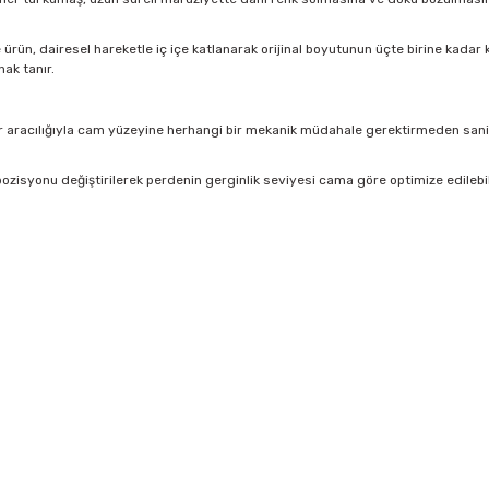
rün, dairesel hareketle iç içe katlanarak orijinal boyutunun üçte birine kadar kü
ak tanır.
 aracılığıyla cam yüzeyine herhangi bir mekanik müdahale gerektirmeden saniyel
ozisyonu değiştirilerek perdenin gerginlik seviyesi cama göre optimize edilebi