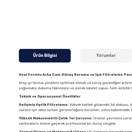
Ürün Bilgisi
Yorumlar
Oval Formlu Arka Cam Güneş Koruma ve Işık Filtreleme Pane
Araç içi termal yönetimi optimize etmek ve sürüş güvenliğini artır
yoğunluklu dokuma teknolojisi ve esnek iskelet yapısı, hem estetik 
Teknik ve Operasyonel Özellikler
Gelişmiş Optik Filtreleme:
Yüksek kaliteli gözenekli tül dokusu, 
sürücü için dikiz aynası görünürlüğünü korurken, yolcu kabinindeki t
Yüksek Mukavemetli Çelik Tel Çerçeve:
Ürünün çevresini saran 
sarkmaların önüne geçerek profesyonel bir duruş sergiler.
Termal Direnç ve Materyal Kalitesi:
UV ışınlarına dayanıklı pol