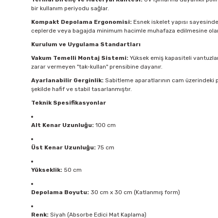
bir kullanım periyodu sağlar.
Kompakt Depolama Ergonomisi:
Esnek iskelet yapısı sayesinde ü
ceplerde veya bagajda minimum hacimle muhafaza edilmesine olan
Kurulum ve Uygulama Standartları
Vakum Temelli Montaj Sistemi:
Yüksek emiş kapasiteli vantuzlar
zarar vermeyen "tak-kullan" prensibine dayanır.
Ayarlanabilir Gerginlik:
Sabitleme aparatlarının cam üzerindeki p
şekilde hafif ve stabil tasarlanmıştır.
Teknik Spesifikasyonlar
Alt Kenar Uzunluğu:
100 cm
Üst Kenar Uzunluğu:
75 cm
Yükseklik:
50 cm
Depolama Boyutu:
30 cm x 30 cm (Katlanmış form)
Renk:
Siyah (Absorbe Edici Mat Kaplama)