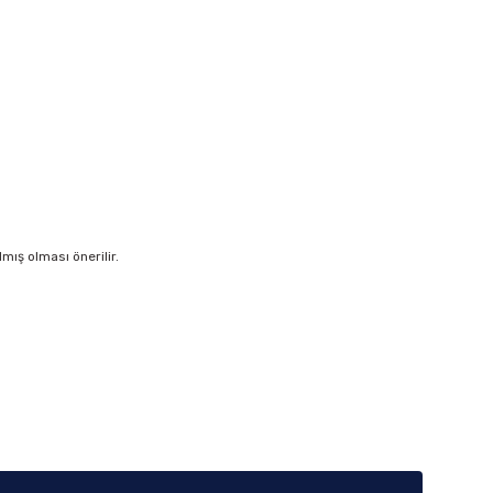
ış olması önerilir.
iletebilirsiniz.