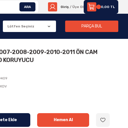
ARA
Giriş
/ Üye Ol
0,00 TL
PARÇA BUL
2007-2008-2009-2010-2011 ÖN CAM
DO KORUYUCU
J409
 KDV
ete Ekle
Hemen Al