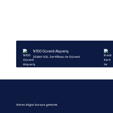
Bu ürünün fiyat bilgisi, resim, ürün açıklamalarında ve diğer k
Görüş ve önerileriniz için teşekkür ederiz.
Ürün resmi kalitesiz, bozuk veya görüntülenemiyor.
Ürün açıklamasında eksik bilgiler bulunuyor.
Ürün bilgilerinde hatalar bulunuyor.
%100 Güvenli Alışveriş
Ürün fiyatı diğer sitelerden daha pahalı.
256bit SSL Sertifikası ile Güvenli
Bu ürüne benzer farklı alternatifler olmalı.
Adres bilgisi buraya gelecek.