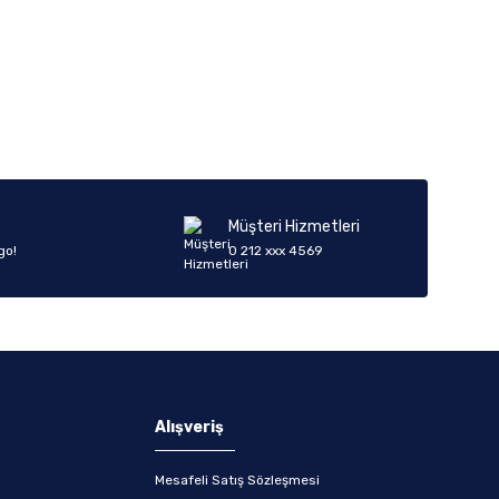
iletebilirsiniz.
Müşteri Hizmetleri
go!
0 212 xxx 4569
Alışveriş
Mesafeli Satış Sözleşmesi