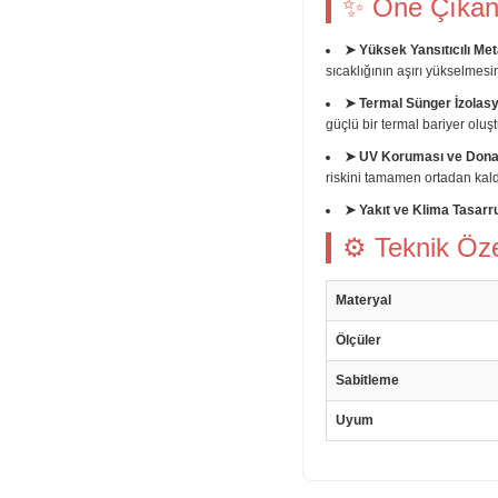
✨ Öne Çıkan 
➤ Yüksek Yansıtıcılı Met
sıcaklığının aşırı yükselmesin
➤ Termal Sünger İzolas
güçlü bir termal bariyer oluşt
➤ UV Koruması ve Dona
riskini tamamen ortadan kaldı
➤ Yakıt ve Klima Tasarr
⚙ Teknik Özel
Materyal
Ölçüler
Sabitleme
Uyum