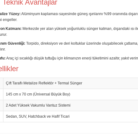
Teknik Avantajlar
alize Yüzey:
Alüminyum kaplaması sayesinde güneş ışınlarını %99 oranında dışarı 
i engeller.
yon Katmanı:
Merkezde yer alan yüksek yoğunluklu sünger katman, dışarıdaki ısı ile
urur.
nım Güvenliği:
Torpido, direksiyon ve deri koltuklar üzerinde oluşabilecek çatlam
rır.
ufu:
Araç içi sıcaklığı düşük tuttuğu için klimanızın enerji tüketimini azaltır, yakıt veri
likler
Çift Taraflı Metalize Reflektör + Termal Sünger
145 cm x 70 cm (Üniversal Büyük Boy)
2 Adet Yüksek Vakumlu Vantuz Sistemi
Sedan, SUV, Hatchback ve Hafif Ticari