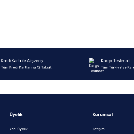
onularda yetersiz gördüğünüz noktaları öneri formunu kullanarak tarafımıza 
Ürün hakkında henüz soru sorulmamış.
Bu ürüne ilk yorumu siz yapın!
Sitemize ilk yorumu siz yapın!
Deneyimini Paylaş
Yorum Yaz
Soru Sor
Kredi Kartı ile Alışveriş
Kargo Teslimat
Tüm Kredi Kartlarına 12 Taksit
Tüm Türkiye’ye Kar
Gönder
Üyelik
Kurumsal
Yeni Üyelik
İletişim