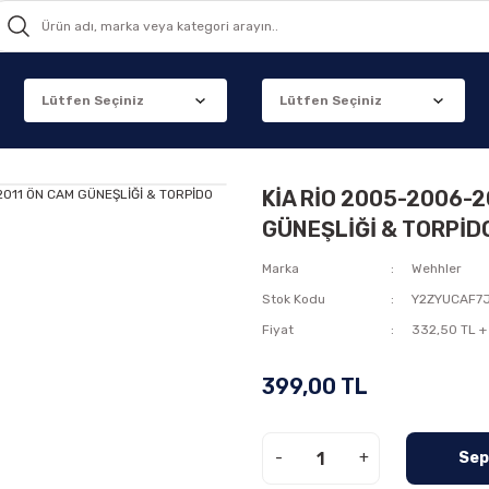
KİA RİO 2005-2006-
GÜNEŞLİĞİ & TORPİ
Marka
Wehhler
Stok Kodu
Y2ZYUCAF7
Fiyat
332,50 TL +
399,00 TL
-
+
Sep