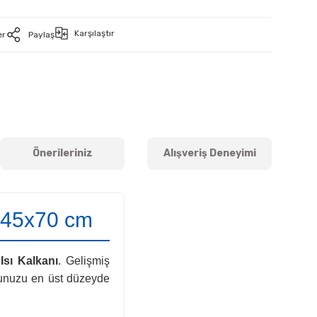
Karşılaştır
er
Paylaş
Önerileriniz
Alışveriş Deneyimi
 145x70 cm
Isı Kalkanı
. Gelişmiş
orunuzu en üst düzeyde