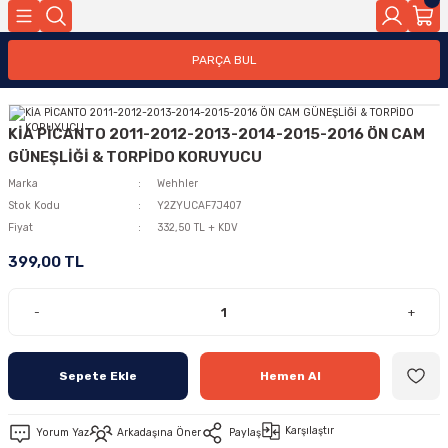
PARÇA BUL
KİA PİCANTO 2011-2012-2013-2014-2015-2016 ÖN CAM
GÜNEŞLİĞİ & TORPİDO KORUYUCU
Marka
Wehhler
Stok Kodu
Y2ZYUCAF7J407
Fiyat
332,50 TL + KDV
399,00 TL
-
+
Sepete Ekle
Hemen Al
Karşılaştır
Yorum Yaz
Arkadaşına Öner
Paylaş