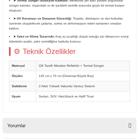
➤ Termal Sünger İzolasyon Katmanı:
Merkezde yer alan yüksek yoğunluklu
sünger katman, dışarıdaki ısı ile içerideki serinlik arasında güçlü bir termal bariyer
oluşturur.
➤ UV Koruması ve Donanım Güvenliği:
Torpido, direksiyon ve deri koltuklar
üzerinde oluşabilecek çatlama, solma ve deformasyon riskini tamamen ortadan
kaldırır.
➤ Yakıt ve Klima Tasarrufu:
Araç içi sıcaklığı düşük tuttuğu için klimanızın enerji
tüketimini azaltır, yakıt verimliliğine katkıda bulunur.
⚙ Teknik Özellikler
Materyal
Çift Taraflı Metalize Reflektör + Termal Sünger
Ölçüler
145 cm x 70 cm (Üniversal Büyük Boy)
Sabitleme
2 Adet Yüksek Vakumlu Vantuz Sistemi
Uyum
Sedan, SUV, Hatchback ve Hafif Ticari
Yorumlar