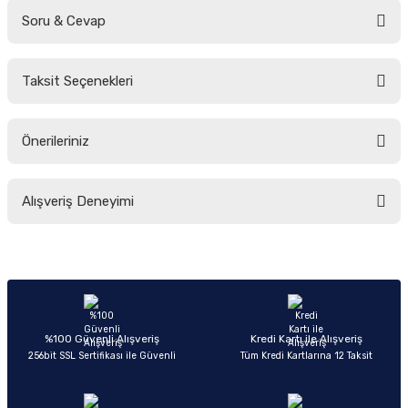
Soru & Cevap
Bu ürüne ilk yorumu siz yapın!
Taksit Seçenekleri
Yorum Yaz
Ürün hakkında henüz soru sorulmamış.
Önerileriniz
Soru Sor
Bu ürünün fiyat bilgisi, resim, ürün açıklamalarında ve diğer konularda
Alışveriş Deneyimi
yetersiz gördüğünüz noktaları öneri formunu kullanarak tarafımıza
iletebilirsiniz.
Görüş ve önerileriniz için teşekkür ederiz.
Sitemize ilk yorumu siz yapın!
Ürün resmi kalitesiz, bozuk veya görüntülenemiyor.
Ürün açıklamasında eksik bilgiler bulunuyor.
Deneyimini Paylaş
Ürün bilgilerinde hatalar bulunuyor.
%100 Güvenli Alışveriş
Kredi Kartı ile Alışveriş
256bit SSL Sertifikası ile Güvenli
Tüm Kredi Kartlarına 12 Taksit
Ürün fiyatı diğer sitelerden daha pahalı.
Bu ürüne benzer farklı alternatifler olmalı.