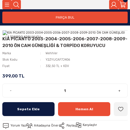
PARÇA BUL
KİA PİCANTO 2003-2004-2005-2006-2007-2008-2009-
2010 ÖN CAM GÜNEŞLİĞİ & TORPİDO KORUYUCU
Marka
Wehhler
Stok Kodu
Y2ZYUCAF7J406
Fiyat
332,50 TL + KDV
399,00 TL
-
+
Sepete Ekle
Hemen Al
Karşılaştır
Yorum Yaz
Arkadaşına Öner
Paylaş