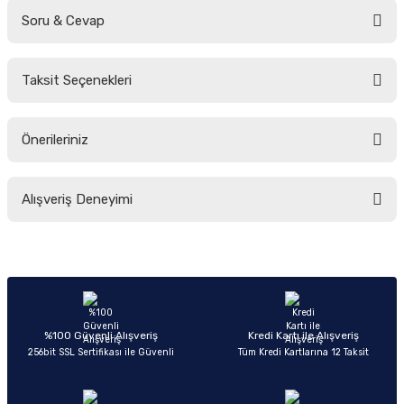
Soru & Cevap
Bu ürüne ilk yorumu siz yapın!
Taksit Seçenekleri
Yorum Yaz
Ürün hakkında henüz soru sorulmamış.
Önerileriniz
Soru Sor
Bu ürünün fiyat bilgisi, resim, ürün açıklamalarında ve diğer konularda
Alışveriş Deneyimi
yetersiz gördüğünüz noktaları öneri formunu kullanarak tarafımıza
iletebilirsiniz.
Görüş ve önerileriniz için teşekkür ederiz.
Sitemize ilk yorumu siz yapın!
Ürün resmi kalitesiz, bozuk veya görüntülenemiyor.
Ürün açıklamasında eksik bilgiler bulunuyor.
Deneyimini Paylaş
Ürün bilgilerinde hatalar bulunuyor.
%100 Güvenli Alışveriş
Kredi Kartı ile Alışveriş
256bit SSL Sertifikası ile Güvenli
Tüm Kredi Kartlarına 12 Taksit
Ürün fiyatı diğer sitelerden daha pahalı.
Bu ürüne benzer farklı alternatifler olmalı.