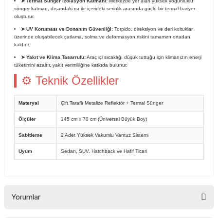
➤ Termal Sünger İzolasyon Katmanı:
Merkezde yer alan yüksek yoğunluklu
sünger katman, dışarıdaki ısı ile içerideki serinlik arasında güçlü bir termal bariyer
oluşturur.
➤ UV Koruması ve Donanım Güvenliği:
Torpido, direksiyon ve deri koltuklar
üzerinde oluşabilecek çatlama, solma ve deformasyon riskini tamamen ortadan
kaldırır.
➤ Yakıt ve Klima Tasarrufu:
Araç içi sıcaklığı düşük tuttuğu için klimanızın enerji
tüketimini azaltır, yakıt verimliliğine katkıda bulunur.
⚙ Teknik Özellikler
Materyal
Çift Taraflı Metalize Reflektör + Termal Sünger
Ölçüler
145 cm x 70 cm (Üniversal Büyük Boy)
Sabitleme
2 Adet Yüksek Vakumlu Vantuz Sistemi
Uyum
Sedan, SUV, Hatchback ve Hafif Ticari
Yorumlar