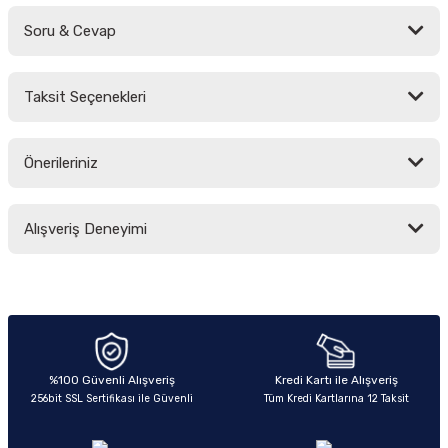
Soru & Cevap
Bu ürüne ilk yorumu siz yapın!
Taksit Seçenekleri
Yorum Yaz
Ürün hakkında henüz soru sorulmamış.
Önerileriniz
Soru Sor
Bu ürünün fiyat bilgisi, resim, ürün açıklamalarında ve diğer konularda
Alışveriş Deneyimi
yetersiz gördüğünüz noktaları öneri formunu kullanarak tarafımıza
iletebilirsiniz.
Görüş ve önerileriniz için teşekkür ederiz.
Sitemize ilk yorumu siz yapın!
Ürün resmi kalitesiz, bozuk veya görüntülenemiyor.
Ürün açıklamasında eksik bilgiler bulunuyor.
Deneyimini Paylaş
Ürün bilgilerinde hatalar bulunuyor.
%100 Güvenli Alışveriş
Kredi Kartı ile Alışveriş
256bit SSL Sertifikası ile Güvenli
Tüm Kredi Kartlarına 12 Taksit
Ürün fiyatı diğer sitelerden daha pahalı.
Bu ürüne benzer farklı alternatifler olmalı.