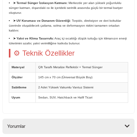
➤ Termal Sünger İzolasyon Katmanı:
Merkezde yer alan yüksek yoğunluklu
sünger katman, dışarıdaki ısı ile içerideki serinlik arasında güçlü bir termal bariyer
oluşturur.
➤ UV Koruması ve Donanım Güvenliği:
Torpido, direksiyon ve deri koltuklar
üzerinde oluşabilecek çatlama, solma ve deformasyon riskini tamamen ortadan
kaldırır.
➤ Yakıt ve Klima Tasarrufu:
Araç içi sıcaklığı düşük tuttuğu için klimanızın enerji
tüketimini azaltır, yakıt verimliliğine katkıda bulunur.
⚙ Teknik Özellikler
Materyal
Çift Taraflı Metalize Reflektör + Termal Sünger
Ölçüler
145 cm x 70 cm (Üniversal Büyük Boy)
Sabitleme
2 Adet Yüksek Vakumlu Vantuz Sistemi
Uyum
Sedan, SUV, Hatchback ve Hafif Ticari
Yorumlar