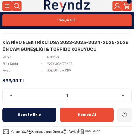
PARÇA BUL
KİA NİRO ELEKTRİKLİ USA 2022-2023-2024-2025-2026
ÖN CAM GÜNEŞLİĞİ & TORPİDO KORUYUCU
Marka
Wehhler
Stok Kodu
Y2ZYUCAF7J402
Fiyat
332,50 TL + KDV
399,00 TL
-
+
Sepete Ekle
Hemen Al
Karşılaştır
Yorum Yaz
Arkadaşına Öner
Paylaş