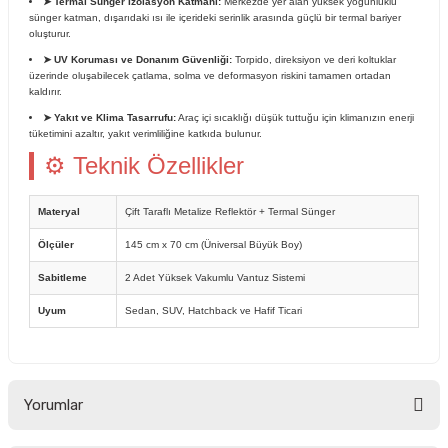
➤ Termal Sünger İzolasyon Katmanı:
Merkezde yer alan yüksek yoğunluklu
sünger katman, dışarıdaki ısı ile içerideki serinlik arasında güçlü bir termal bariyer
oluşturur.
➤ UV Koruması ve Donanım Güvenliği:
Torpido, direksiyon ve deri koltuklar
üzerinde oluşabilecek çatlama, solma ve deformasyon riskini tamamen ortadan
kaldırır.
➤ Yakıt ve Klima Tasarrufu:
Araç içi sıcaklığı düşük tuttuğu için klimanızın enerji
tüketimini azaltır, yakıt verimliliğine katkıda bulunur.
⚙ Teknik Özellikler
Materyal
Çift Taraflı Metalize Reflektör + Termal Sünger
Ölçüler
145 cm x 70 cm (Üniversal Büyük Boy)
Sabitleme
2 Adet Yüksek Vakumlu Vantuz Sistemi
Uyum
Sedan, SUV, Hatchback ve Hafif Ticari
Yorumlar