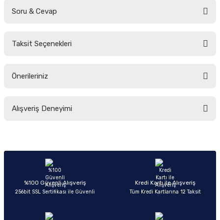
Soru & Cevap
Bu ürüne ilk yorumu siz yapın!
Taksit Seçenekleri
Yorum Yaz
Ürün hakkında henüz soru sorulmamış.
Önerileriniz
Soru Sor
Bu ürünün fiyat bilgisi, resim, ürün açıklamalarında ve diğer konularda
Alışveriş Deneyimi
yetersiz gördüğünüz noktaları öneri formunu kullanarak tarafımıza
iletebilirsiniz.
Görüş ve önerileriniz için teşekkür ederiz.
Sitemize ilk yorumu siz yapın!
Ürün resmi kalitesiz, bozuk veya görüntülenemiyor.
Ürün açıklamasında eksik bilgiler bulunuyor.
Deneyimini Paylaş
Ürün bilgilerinde hatalar bulunuyor.
%100 Güvenli Alışveriş
Kredi Kartı ile Alışveriş
256bit SSL Sertifikası ile Güvenli
Tüm Kredi Kartlarına 12 Taksit
Ürün fiyatı diğer sitelerden daha pahalı.
Bu ürüne benzer farklı alternatifler olmalı.