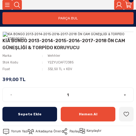
PARÇA BUL
KİA BONGO 2013-2014-2015-2016-2017-2018 ÖN CAM
GÜNEŞLİĞİ & TORPİDO KORUYUCU
Marka
Wehhler
Stok Kodu
Y2ZYUCAF7J385
Fiyat
332,50 TL + KDV
399,00 TL
-
+
Sepete Ekle
Hemen Al
Karşılaştır
Yorum Yaz
Arkadaşına Öner
Paylaş