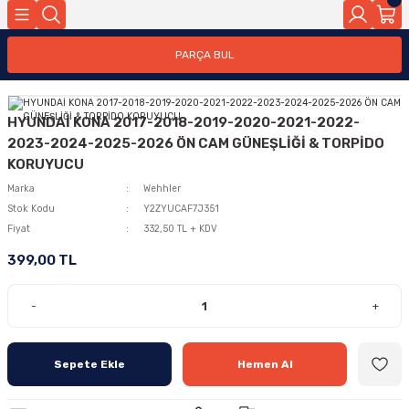
PARÇA BUL
HYUNDAİ KONA 2017-2018-2019-2020-2021-2022-
2023-2024-2025-2026 ÖN CAM GÜNEŞLİĞİ & TORPİDO
KORUYUCU
Marka
Wehhler
Stok Kodu
Y2ZYUCAF7J351
Fiyat
332,50 TL + KDV
399,00 TL
-
+
Sepete Ekle
Hemen Al