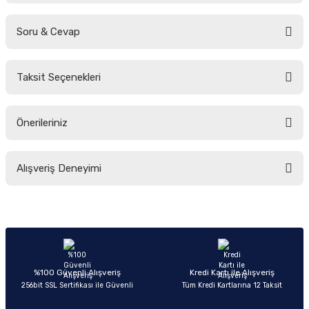
Soru & Cevap
Bu ürüne ilk yorumu siz yapın!
Taksit Seçenekleri
Yorum Yaz
Ürün hakkında henüz soru sorulmamış.
Önerileriniz
Soru Sor
Bu ürünün fiyat bilgisi, resim, ürün açıklamalarında ve diğer konularda
Alışveriş Deneyimi
yetersiz gördüğünüz noktaları öneri formunu kullanarak tarafımıza
iletebilirsiniz.
Görüş ve önerileriniz için teşekkür ederiz.
Sitemize ilk yorumu siz yapın!
Ürün resmi kalitesiz, bozuk veya görüntülenemiyor.
Ürün açıklamasında eksik bilgiler bulunuyor.
Deneyimini Paylaş
Ürün bilgilerinde hatalar bulunuyor.
%100 Güvenli Alışveriş
Kredi Kartı ile Alışveriş
256bit SSL Sertifikası ile Güvenli
Tüm Kredi Kartlarına 12 Taksit
Ürün fiyatı diğer sitelerden daha pahalı.