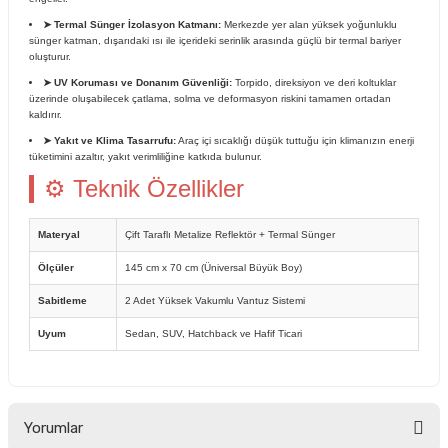
➤ Termal Sünger İzolasyon Katmanı:
Merkezde yer alan yüksek yoğunluklu
sünger katman, dışarıdaki ısı ile içerideki serinlik arasında güçlü bir termal bariyer
oluşturur.
➤ UV Koruması ve Donanım Güvenliği:
Torpido, direksiyon ve deri koltuklar
üzerinde oluşabilecek çatlama, solma ve deformasyon riskini tamamen ortadan
kaldırır.
➤ Yakıt ve Klima Tasarrufu:
Araç içi sıcaklığı düşük tuttuğu için klimanızın enerji
tüketimini azaltır, yakıt verimliliğine katkıda bulunur.
⚙ Teknik Özellikler
Materyal
Çift Taraflı Metalize Reflektör + Termal Sünger
Ölçüler
145 cm x 70 cm (Üniversal Büyük Boy)
Sabitleme
2 Adet Yüksek Vakumlu Vantuz Sistemi
Uyum
Sedan, SUV, Hatchback ve Hafif Ticari
Yorumlar