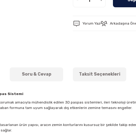
Yorum Yaz
Arkadaşına Ön
Soru & Cevap
Taksit Seçenekleri
spas Sistemi
orumak amacıyla mühendislik edilen 3D paspas sistemleri, ileri teknoloji üreti
 taban formuna tam uyum sağlayarak dış etkenlerin zemine temasını engeller.
asarlanan ürün yapısı, aracın zemin konturlarını kusursuz bir şekilde takip eder. 
 sağlar.