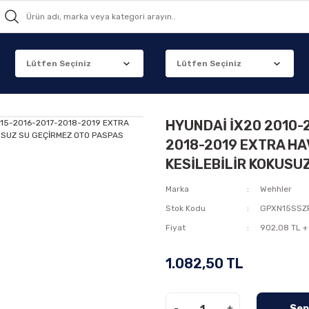
HYUNDAİ İX20 2010-
2018-2019 EXTRA H
KESİLEBİLİR KOKUSU
Marka
Wehhler
Stok Kodu
GPXN15SSZ
Fiyat
902,08 TL +
1.082,50 TL
-
+
Sep