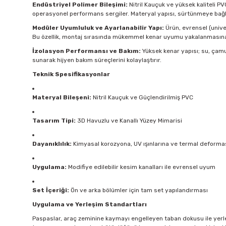
Endüstriyel Polimer Bileşimi:
Nitril Kauçuk ve yüksek kaliteli P
operasyonel performans sergiler. Materyal yapısı, sürtünmeye bağl
Modüler Uyumluluk ve Ayarlanabilir Yapı:
Ürün, evrensel (univer
Bu özellik, montaj sırasında mükemmel kenar uyumu yakalanmasına 
İzolasyon Performansı ve Bakım:
Yüksek kenar yapısı; su, çamu
sunarak hijyen bakım süreçlerini kolaylaştırır.
Teknik Spesifikasyonlar
Materyal Bileşeni:
Nitril Kauçuk ve Güçlendirilmiş PVC
Tasarım Tipi:
3D Havuzlu ve Kanallı Yüzey Mimarisi
Dayanıklılık:
Kimyasal korozyona, UV ışınlarına ve termal deformas
Uygulama:
Modifiye edilebilir kesim kanalları ile evrensel uyum
Set İçeriği:
Ön ve arka bölümler için tam set yapılandırması
Uygulama ve Yerleşim Standartları
Paspaslar, araç zeminine kaymayı engelleyen taban dokusu ile yerleş