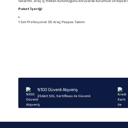
tasarımı, araç iç mekan bütünlüğünü koruyarak kurumsal ve kişise
Paket İçeriği
1 Set Profesyonel 3D Araç Paspas Takımı
Bu ürünün fiyat bilgisi, resim, ürün açıklamalarında ve diğer k
Görüş ve önerileriniz için teşekkür ederiz.
Ürün resmi kalitesiz, bozuk veya görüntülenemiyor.
Ürün açıklamasında eksik bilgiler bulunuyor.
Ürün bilgilerinde hatalar bulunuyor.
%100 Güvenli Alışveriş
Ürün fiyatı diğer sitelerden daha pahalı.
256bit SSL Sertifikası ile Güvenli
Bu ürüne benzer farklı alternatifler olmalı.