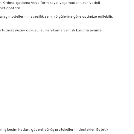
idir. Kırılma, çatlama veya form kaybı yaşamadan uzun vadeli
met gösterir.
 araç modellerinin spesifik zemin ölçülerine göre optimize edilebilir.
e tutmaz yüzey dokusu, su ile yıkama ve hızlı kuruma avantajı
ş kesim hatları, güvenli sürüş protokollerini destekler. Estetik