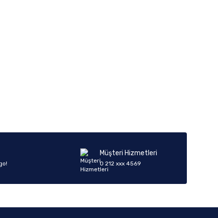
iletebilirsiniz.
Müşteri Hizmetleri
go!
0 212 xxx 4569