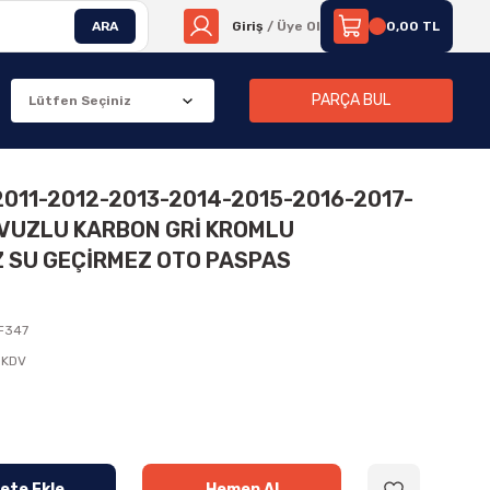
ARA
Giriş
/ Üye Ol
0,00 TL
PARÇA BUL
2011-2012-2013-2014-2015-2016-2017-
AVUZLU KARBON GRİ KROMLU
Z SU GEÇİRMEZ OTO PASPAS
F347
 KDV
ete Ekle
Hemen Al