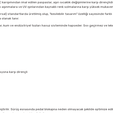
VC karışımından imal edilen paspaslar, aşırı sıcaklık değişimlerine karşı dirençl
ı aşınmalara ve UV ışınlarından kaynaklı renk solmalarına karşı yüksek mukave
sal) standartlarda üretilmiş olup, "kesilebilir tasarım" özelliği sayesinde farklı
olanak tanır.
r, kum ve endüstriyel tozları havuz sisteminde hapseder. Sıvı geçirmez ve lek
yona karşı dirençli
tirilir. Sürüş esnasında pedal blokajına neden olmayacak şekilde optimize edilmi