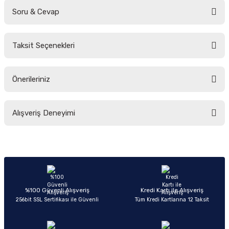
Soru & Cevap
Bu ürüne ilk yorumu siz yapın!
Taksit Seçenekleri
Yorum Yaz
Ürün hakkında henüz soru sorulmamış.
Önerileriniz
Soru Sor
Bu ürünün fiyat bilgisi, resim, ürün açıklamalarında ve diğer konularda
Alışveriş Deneyimi
yetersiz gördüğünüz noktaları öneri formunu kullanarak tarafımıza
iletebilirsiniz.
Görüş ve önerileriniz için teşekkür ederiz.
Sitemize ilk yorumu siz yapın!
Ürün resmi kalitesiz, bozuk veya görüntülenemiyor.
Ürün açıklamasında eksik bilgiler bulunuyor.
Deneyimini Paylaş
Ürün bilgilerinde hatalar bulunuyor.
%100 Güvenli Alışveriş
Kredi Kartı ile Alışveriş
256bit SSL Sertifikası ile Güvenli
Tüm Kredi Kartlarına 12 Taksit
Ürün fiyatı diğer sitelerden daha pahalı.
Bu ürüne benzer farklı alternatifler olmalı.