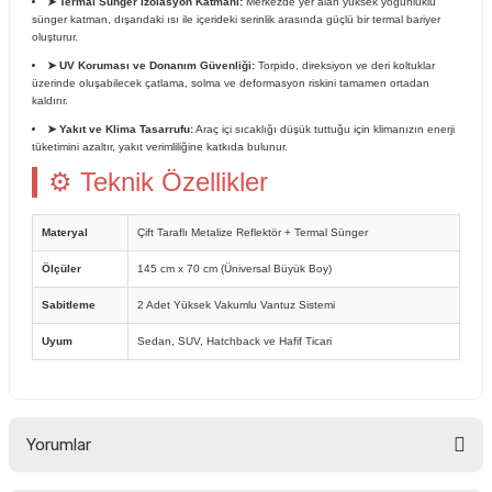
➤ Termal Sünger İzolasyon Katmanı:
Merkezde yer alan yüksek yoğunluklu
sünger katman, dışarıdaki ısı ile içerideki serinlik arasında güçlü bir termal bariyer
oluşturur.
➤ UV Koruması ve Donanım Güvenliği:
Torpido, direksiyon ve deri koltuklar
üzerinde oluşabilecek çatlama, solma ve deformasyon riskini tamamen ortadan
kaldırır.
➤ Yakıt ve Klima Tasarrufu:
Araç içi sıcaklığı düşük tuttuğu için klimanızın enerji
tüketimini azaltır, yakıt verimliliğine katkıda bulunur.
⚙ Teknik Özellikler
Materyal
Çift Taraflı Metalize Reflektör + Termal Sünger
Ölçüler
145 cm x 70 cm (Üniversal Büyük Boy)
Sabitleme
2 Adet Yüksek Vakumlu Vantuz Sistemi
Uyum
Sedan, SUV, Hatchback ve Hafif Ticari
Yorumlar