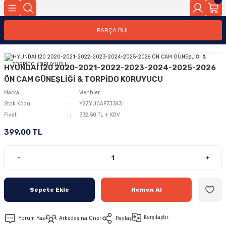
PARÇA BUL
HYUNDAİ İ20 2020-2021-2022-2023-2024-2025-2026
ÖN CAM GÜNEŞLİĞİ & TORPİDO KORUYUCU
Marka
Wehhler
Stok Kodu
Y2ZYUCAF7J343
Fiyat
332,50 TL + KDV
399,00 TL
-
+
Sepete Ekle
Hemen Al
Karşılaştır
Yorum Yaz
Arkadaşına Öner
Paylaş