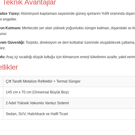
Teknik Avantajlar
alize Yüzey:
Alüminyum kaplaması sayesinde güneş ışınlarını %99 oranında dışarı 
i engeller.
yon Katmanı:
Merkezde yer alan yüksek yoğunluklu sünger katman, dışarıdaki ısı ile
urur.
nım Güvenliği:
Torpido, direksiyon ve deri koltuklar üzerinde oluşabilecek çatlam
rır.
ufu:
Araç içi sıcaklığı düşük tuttuğu için klimanızın enerji tüketimini azaltır, yakıt veri
likler
Çift Taraflı Metalize Reflektör + Termal Sünger
145 cm x 70 cm (Üniversal Büyük Boy)
2 Adet Yüksek Vakumlu Vantuz Sistemi
Sedan, SUV, Hatchback ve Hafif Ticari