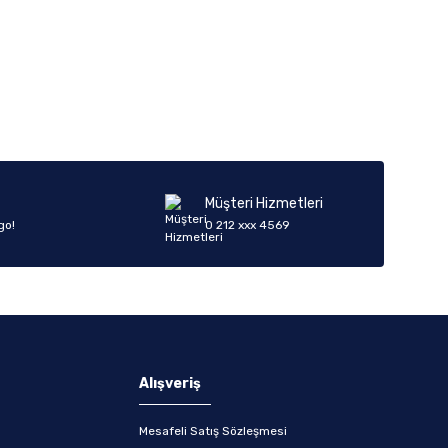
iletebilirsiniz.
Müşteri Hizmetleri
go!
0 212 xxx 4569
Alışveriş
Mesafeli Satış Sözleşmesi