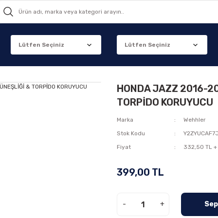
HONDA JAZZ 2016-20
TORPİDO KORUYUCU
Marka
Wehhler
Stok Kodu
Y2ZYUCAF7
Fiyat
332,50 TL +
399,00 TL
-
+
Sep