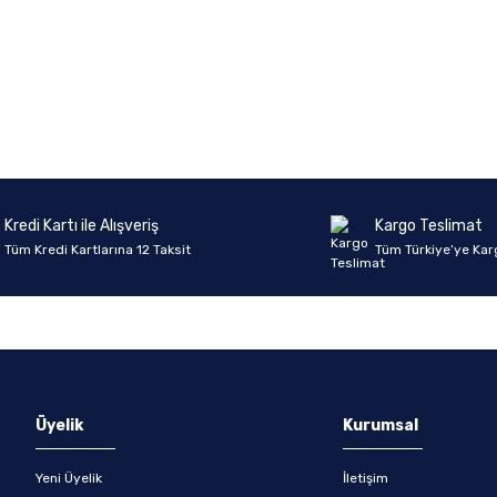
onularda yetersiz gördüğünüz noktaları öneri formunu kullanarak tarafımıza 
Ürün hakkında henüz soru sorulmamış.
Bu ürüne ilk yorumu siz yapın!
Sitemize ilk yorumu siz yapın!
Deneyimini Paylaş
Yorum Yaz
Soru Sor
Kredi Kartı ile Alışveriş
Kargo Teslimat
Tüm Kredi Kartlarına 12 Taksit
Tüm Türkiye’ye Kar
Gönder
Üyelik
Kurumsal
Yeni Üyelik
İletişim