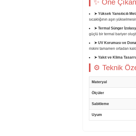
✨ Öne Çıkan 
➤ Yüksek Yansıtıcılı Met
sıcaklığının aşırı yükselmesin
➤ Termal Sünger İzolas
güçlü bir termal bariyer oluşt
➤ UV Koruması ve Dona
riskini tamamen ortadan kaldı
➤ Yakıt ve Klima Tasarr
⚙ Teknik Özel
Materyal
Ölçüler
Sabitleme
Uyum