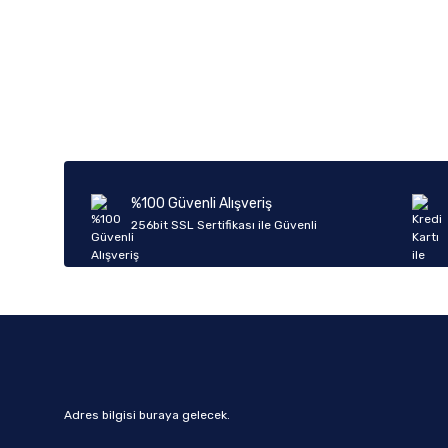
Bu ürünün fiyat bilgisi, resim, ürün açıklamalarında ve diğer k
Görüş ve önerileriniz için teşekkür ederiz.
Ürün resmi kalitesiz, bozuk veya görüntülenemiyor.
Ürün açıklamasında eksik bilgiler bulunuyor.
Ürün bilgilerinde hatalar bulunuyor.
%100 Güvenli Alışveriş
Ürün fiyatı diğer sitelerden daha pahalı.
256bit SSL Sertifikası ile Güvenli
Bu ürüne benzer farklı alternatifler olmalı.
Adres bilgisi buraya gelecek.