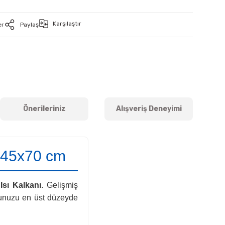
Karşılaştır
er
Paylaş
Önerileriniz
Alışveriş Deneyimi
 145x70 cm
Isı Kalkanı
. Gelişmiş
orunuzu en üst düzeyde