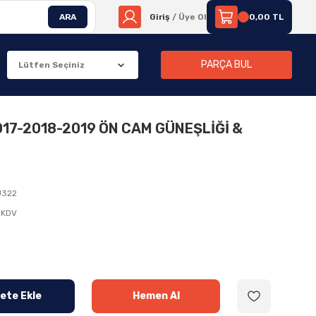
ARA
Giriş
/ Üye Ol
0,00 TL
PARÇA BUL
17-2018-2019 ÖN CAM GÜNEŞLİĞİ &
J322
 KDV
ete Ekle
Hemen Al