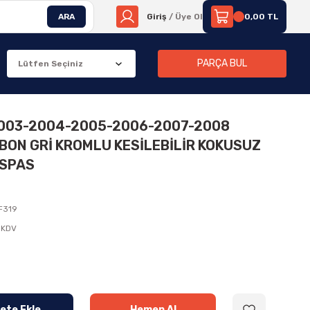
ARA
Giriş
/ Üye Ol
0,00 TL
PARÇA BUL
003-2004-2005-2006-2007-2008
ON GRİ KROMLU KESİLEBİLİR KOKUSUZ
ASPAS
F319
 KDV
ete Ekle
Hemen Al