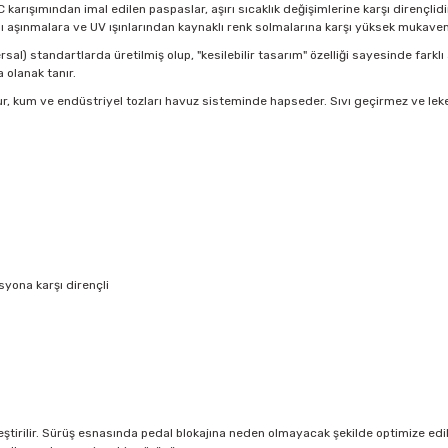
VC karışımından imal edilen paspaslar, aşırı sıcaklık değişimlerine karşı dirençl
ı aşınmalara ve UV ışınlarından kaynaklı renk solmalarına karşı yüksek mukave
sal) standartlarda üretilmiş olup, "kesilebilir tasarım" özelliği sayesinde farklı
olanak tanır.
r, kum ve endüstriyel tozları havuz sisteminde hapseder. Sıvı geçirmez ve lek
yona karşı dirençli
tirilir. Sürüş esnasında pedal blokajına neden olmayacak şekilde optimize edilmi