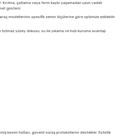
idir. Kırılma, çatlama veya form kaybı yaşamadan uzun vadeli
met gösterir.
 araç modellerinin spesifik zemin ölçülerine göre optimize edilebilir.
e tutmaz yüzey dokusu, su ile yıkama ve hızlı kuruma avantajı
ş kesim hatları, güvenli sürüş protokollerini destekler. Estetik