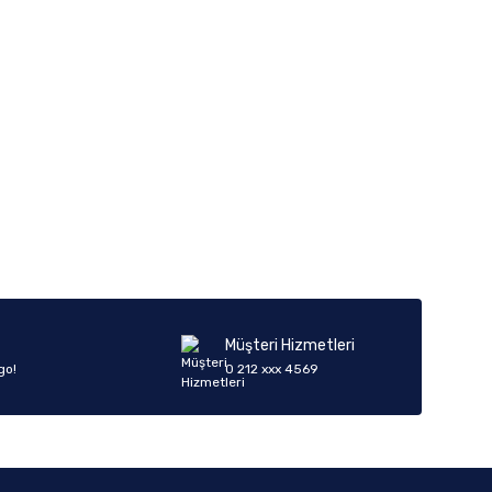
iletebilirsiniz.
Müşteri Hizmetleri
go!
0 212 xxx 4569