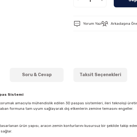
Yorum Yaz
Arkadaşına Ön
Soru & Cevap
Taksit Seçenekleri
spas Sistemi
orumak amacıyla mühendislik edilen 3D paspas sistemleri, ileri teknoloji üreti
 taban formuna tam uyum sağlayarak dış etkenlerin zemine temasını engeller.
asarlanan ürün yapısı, aracın zemin konturlarını kusursuz bir şekilde takip eder. 
 sağlar.