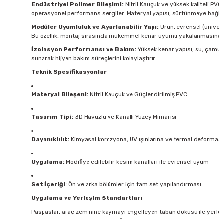
Endüstriyel Polimer Bileşimi:
Nitril Kauçuk ve yüksek kaliteli P
operasyonel performans sergiler. Materyal yapısı, sürtünmeye bağl
Modüler Uyumluluk ve Ayarlanabilir Yapı:
Ürün, evrensel (univer
Bu özellik, montaj sırasında mükemmel kenar uyumu yakalanmasına 
İzolasyon Performansı ve Bakım:
Yüksek kenar yapısı; su, çamu
sunarak hijyen bakım süreçlerini kolaylaştırır.
Teknik Spesifikasyonlar
Materyal Bileşeni:
Nitril Kauçuk ve Güçlendirilmiş PVC
Tasarım Tipi:
3D Havuzlu ve Kanallı Yüzey Mimarisi
Dayanıklılık:
Kimyasal korozyona, UV ışınlarına ve termal deformas
Uygulama:
Modifiye edilebilir kesim kanalları ile evrensel uyum
Set İçeriği:
Ön ve arka bölümler için tam set yapılandırması
Uygulama ve Yerleşim Standartları
Paspaslar, araç zeminine kaymayı engelleyen taban dokusu ile yerleş