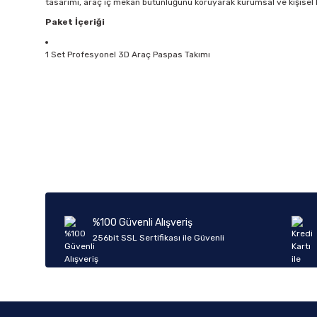
tasarımı, araç iç mekan bütünlüğünü koruyarak kurumsal ve kişise
Paket İçeriği
1 Set Profesyonel 3D Araç Paspas Takımı
Bu ürünün fiyat bilgisi, resim, ürün açıklamalarında ve diğer k
Görüş ve önerileriniz için teşekkür ederiz.
Ürün resmi kalitesiz, bozuk veya görüntülenemiyor.
Ürün açıklamasında eksik bilgiler bulunuyor.
Ürün bilgilerinde hatalar bulunuyor.
%100 Güvenli Alışveriş
Ürün fiyatı diğer sitelerden daha pahalı.
256bit SSL Sertifikası ile Güvenli
Bu ürüne benzer farklı alternatifler olmalı.