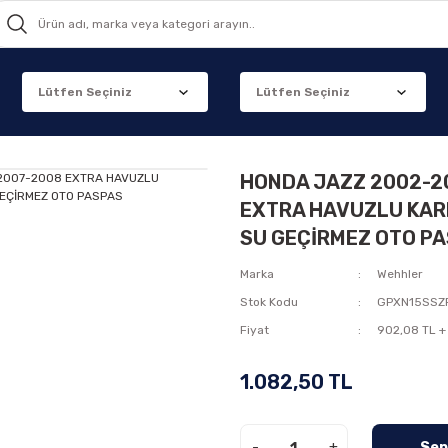
HONDA JAZZ 2002-2
EXTRA HAVUZLU KARB
SU GEÇİRMEZ OTO P
Marka
Wehhler
Stok Kodu
GPXN15SSZ
Fiyat
902,08 TL +
1.082,50 TL
-
+
Sep