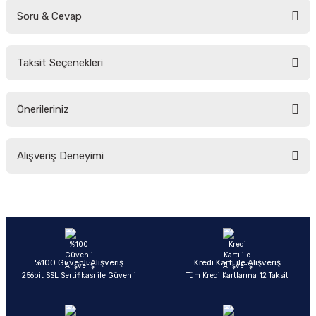
Soru & Cevap
Bu ürüne ilk yorumu siz yapın!
Taksit Seçenekleri
Yorum Yaz
Ürün hakkında henüz soru sorulmamış.
Önerileriniz
Soru Sor
Bu ürünün fiyat bilgisi, resim, ürün açıklamalarında ve diğer konularda
Alışveriş Deneyimi
yetersiz gördüğünüz noktaları öneri formunu kullanarak tarafımıza
iletebilirsiniz.
Görüş ve önerileriniz için teşekkür ederiz.
Sitemize ilk yorumu siz yapın!
Ürün resmi kalitesiz, bozuk veya görüntülenemiyor.
Ürün açıklamasında eksik bilgiler bulunuyor.
Deneyimini Paylaş
Ürün bilgilerinde hatalar bulunuyor.
%100 Güvenli Alışveriş
Kredi Kartı ile Alışveriş
256bit SSL Sertifikası ile Güvenli
Tüm Kredi Kartlarına 12 Taksit
Ürün fiyatı diğer sitelerden daha pahalı.
Bu ürüne benzer farklı alternatifler olmalı.