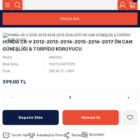
PARÇA BUL
HONDA CR-V 2012-2013-2014-2015-2016-2017 ÖN CAM
GÜNEŞLİĞİ & TORPİDO KORUYUCU
Marka
Wehhler
Stok Kodu
Y2ZYUCAF7J315
Fiyat
332,50 TL + KDV
399,00 TL
-
+
Sepete Ekle
Hemen Al
Karşılaştır
Yorum Yaz
Arkadaşına Öner
Paylaş