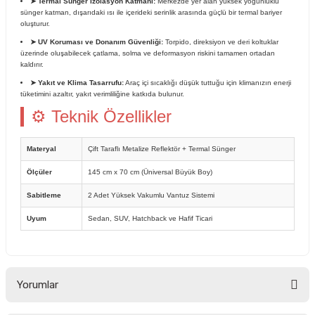
➤ Termal Sünger İzolasyon Katmanı:
Merkezde yer alan yüksek yoğunluklu
sünger katman, dışarıdaki ısı ile içerideki serinlik arasında güçlü bir termal bariyer
oluşturur.
➤ UV Koruması ve Donanım Güvenliği:
Torpido, direksiyon ve deri koltuklar
üzerinde oluşabilecek çatlama, solma ve deformasyon riskini tamamen ortadan
kaldırır.
➤ Yakıt ve Klima Tasarrufu:
Araç içi sıcaklığı düşük tuttuğu için klimanızın enerji
tüketimini azaltır, yakıt verimliliğine katkıda bulunur.
⚙ Teknik Özellikler
Materyal
Çift Taraflı Metalize Reflektör + Termal Sünger
Ölçüler
145 cm x 70 cm (Üniversal Büyük Boy)
Sabitleme
2 Adet Yüksek Vakumlu Vantuz Sistemi
Uyum
Sedan, SUV, Hatchback ve Hafif Ticari
Yorumlar