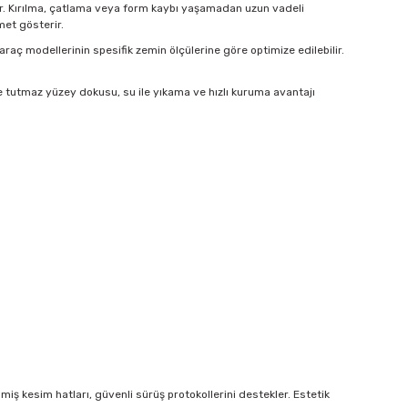
idir. Kırılma, çatlama veya form kaybı yaşamadan uzun vadeli
met gösterir.
 araç modellerinin spesifik zemin ölçülerine göre optimize edilebilir.
e tutmaz yüzey dokusu, su ile yıkama ve hızlı kuruma avantajı
ş kesim hatları, güvenli sürüş protokollerini destekler. Estetik