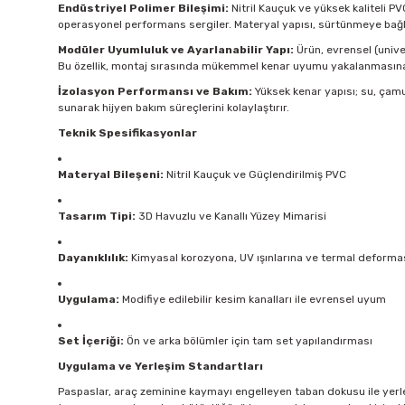
Endüstriyel Polimer Bileşimi:
Nitril Kauçuk ve yüksek kaliteli P
operasyonel performans sergiler. Materyal yapısı, sürtünmeye bağl
Modüler Uyumluluk ve Ayarlanabilir Yapı:
Ürün, evrensel (univer
Bu özellik, montaj sırasında mükemmel kenar uyumu yakalanmasına 
İzolasyon Performansı ve Bakım:
Yüksek kenar yapısı; su, çamu
sunarak hijyen bakım süreçlerini kolaylaştırır.
Teknik Spesifikasyonlar
Materyal Bileşeni:
Nitril Kauçuk ve Güçlendirilmiş PVC
Tasarım Tipi:
3D Havuzlu ve Kanallı Yüzey Mimarisi
Dayanıklılık:
Kimyasal korozyona, UV ışınlarına ve termal deformas
Uygulama:
Modifiye edilebilir kesim kanalları ile evrensel uyum
Set İçeriği:
Ön ve arka bölümler için tam set yapılandırması
Uygulama ve Yerleşim Standartları
Paspaslar, araç zeminine kaymayı engelleyen taban dokusu ile yerleş