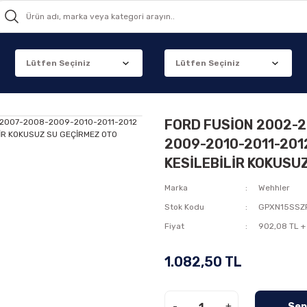
FORD FUSİON 2002-
2009-2010-2011-201
KESİLEBİLİR KOKUSU
Marka
Wehhler
Stok Kodu
GPXN15SSZ
Fiyat
902,08 TL +
1.082,50 TL
-
+
Sep