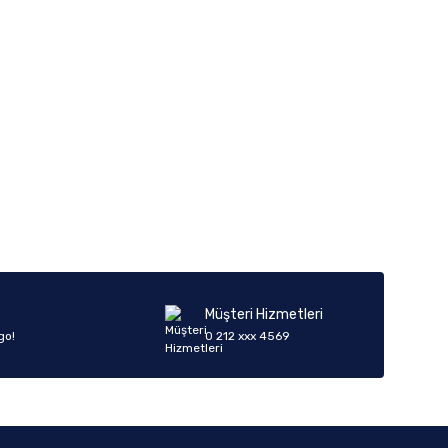
iletebilirsiniz.
Müşteri Hizmetleri
go!
0 212 xxx 4569