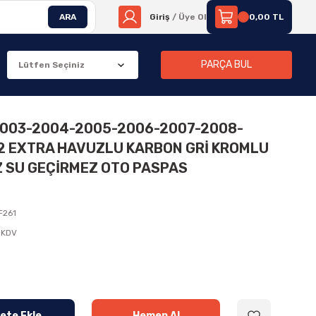
ARA
Giriş
/ Üye Ol
0,00 TL
PARÇA BUL
2003-2004-2005-2006-2007-2008-
2 EXTRA HAVUZLU KARBON GRİ KROMLU
Z SU GEÇİRMEZ OTO PASPAS
F261
 KDV
ete Ekle
Hemen Al