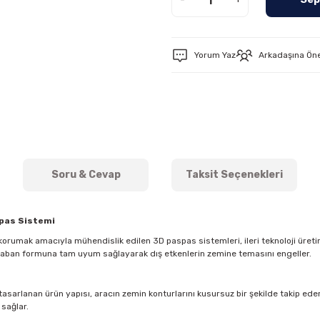
Yorum Yaz
Arkadaşına Ön
Soru & Cevap
Taksit Seçenekleri
spas Sistemi
orumak amacıyla mühendislik edilen 3D paspas sistemleri, ileri teknoloji üreti
 taban formuna tam uyum sağlayarak dış etkenlerin zemine temasını engeller.
asarlanan ürün yapısı, aracın zemin konturlarını kusursuz bir şekilde takip eder. 
 sağlar.