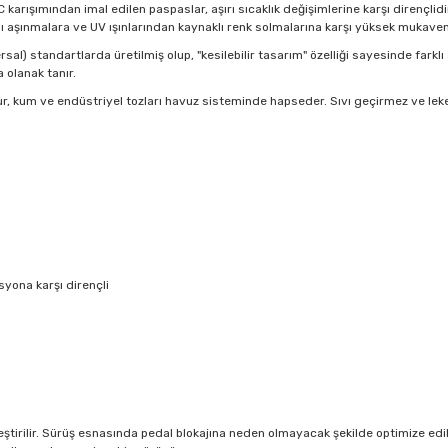
VC karışımından imal edilen paspaslar, aşırı sıcaklık değişimlerine karşı dirençl
ı aşınmalara ve UV ışınlarından kaynaklı renk solmalarına karşı yüksek mukave
sal) standartlarda üretilmiş olup, "kesilebilir tasarım" özelliği sayesinde farklı
olanak tanır.
r, kum ve endüstriyel tozları havuz sisteminde hapseder. Sıvı geçirmez ve lek
yona karşı dirençli
tirilir. Sürüş esnasında pedal blokajına neden olmayacak şekilde optimize edilmi