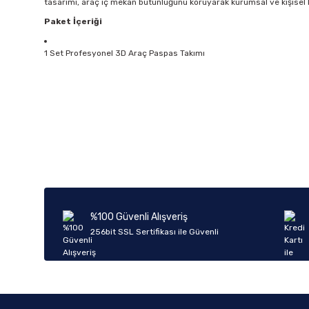
tasarımı, araç iç mekan bütünlüğünü koruyarak kurumsal ve kişise
Paket İçeriği
1 Set Profesyonel 3D Araç Paspas Takımı
Bu ürünün fiyat bilgisi, resim, ürün açıklamalarında ve diğer k
Görüş ve önerileriniz için teşekkür ederiz.
Ürün resmi kalitesiz, bozuk veya görüntülenemiyor.
Ürün açıklamasında eksik bilgiler bulunuyor.
Ürün bilgilerinde hatalar bulunuyor.
%100 Güvenli Alışveriş
Ürün fiyatı diğer sitelerden daha pahalı.
256bit SSL Sertifikası ile Güvenli
Bu ürüne benzer farklı alternatifler olmalı.