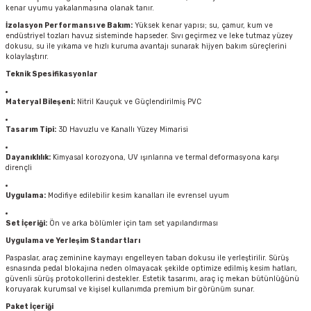
kenar uyumu yakalanmasına olanak tanır.
İzolasyon Performansı ve Bakım:
Yüksek kenar yapısı; su, çamur, kum ve
endüstriyel tozları havuz sisteminde hapseder. Sıvı geçirmez ve leke tutmaz yüzey
dokusu, su ile yıkama ve hızlı kuruma avantajı sunarak hijyen bakım süreçlerini
kolaylaştırır.
Teknik Spesifikasyonlar
Materyal Bileşeni:
Nitril Kauçuk ve Güçlendirilmiş PVC
Tasarım Tipi:
3D Havuzlu ve Kanallı Yüzey Mimarisi
Dayanıklılık:
Kimyasal korozyona, UV ışınlarına ve termal deformasyona karşı
dirençli
Uygulama:
Modifiye edilebilir kesim kanalları ile evrensel uyum
Set İçeriği:
Ön ve arka bölümler için tam set yapılandırması
Uygulama ve Yerleşim Standartları
Paspaslar, araç zeminine kaymayı engelleyen taban dokusu ile yerleştirilir. Sürüş
esnasında pedal blokajına neden olmayacak şekilde optimize edilmiş kesim hatları,
güvenli sürüş protokollerini destekler. Estetik tasarımı, araç iç mekan bütünlüğünü
koruyarak kurumsal ve kişisel kullanımda premium bir görünüm sunar.
Paket İçeriği