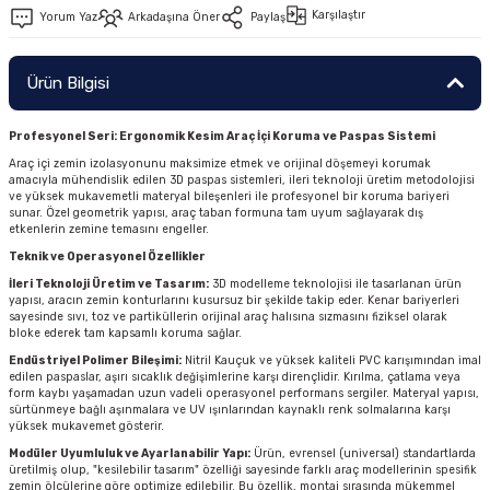
Karşılaştır
Yorum Yaz
Arkadaşına Öner
Paylaş
Ürün Bilgisi
Profesyonel Seri: Ergonomik Kesim Araç İçi Koruma ve Paspas Sistemi
Araç içi zemin izolasyonunu maksimize etmek ve orijinal döşemeyi korumak
amacıyla mühendislik edilen 3D paspas sistemleri, ileri teknoloji üretim metodolojisi
ve yüksek mukavemetli materyal bileşenleri ile profesyonel bir koruma bariyeri
sunar. Özel geometrik yapısı, araç taban formuna tam uyum sağlayarak dış
etkenlerin zemine temasını engeller.
Teknik ve Operasyonel Özellikler
İleri Teknoloji Üretim ve Tasarım:
3D modelleme teknolojisi ile tasarlanan ürün
yapısı, aracın zemin konturlarını kusursuz bir şekilde takip eder. Kenar bariyerleri
sayesinde sıvı, toz ve partiküllerin orijinal araç halısına sızmasını fiziksel olarak
bloke ederek tam kapsamlı koruma sağlar.
Endüstriyel Polimer Bileşimi:
Nitril Kauçuk ve yüksek kaliteli PVC karışımından imal
edilen paspaslar, aşırı sıcaklık değişimlerine karşı dirençlidir. Kırılma, çatlama veya
form kaybı yaşamadan uzun vadeli operasyonel performans sergiler. Materyal yapısı,
sürtünmeye bağlı aşınmalara ve UV ışınlarından kaynaklı renk solmalarına karşı
yüksek mukavemet gösterir.
Modüler Uyumluluk ve Ayarlanabilir Yapı:
Ürün, evrensel (universal) standartlarda
üretilmiş olup, "kesilebilir tasarım" özelliği sayesinde farklı araç modellerinin spesifik
zemin ölçülerine göre optimize edilebilir. Bu özellik, montaj sırasında mükemmel