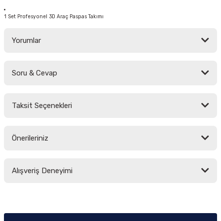
1 Set Profesyonel 3D Araç Paspas Takımı
Yorumlar
Soru & Cevap
Bu ürüne ilk yorumu siz yapın!
Taksit Seçenekleri
Yorum Yaz
Ürün hakkında henüz soru sorulmamış.
Önerileriniz
Soru Sor
Bu ürünün fiyat bilgisi, resim, ürün açıklamalarında ve diğer konularda
Alışveriş Deneyimi
yetersiz gördüğünüz noktaları öneri formunu kullanarak tarafımıza
iletebilirsiniz.
Görüş ve önerileriniz için teşekkür ederiz.
Sitemize ilk yorumu siz yapın!
Ürün resmi kalitesiz, bozuk veya görüntülenemiyor.