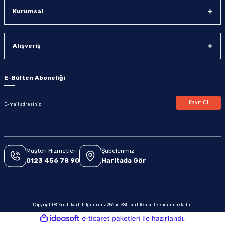
Kurumsal
Alışveriş
E-Bülten Aboneliği
Kayıt Ol
Müşteri Hizmetleri
Şubelerimiz
0123 456 78 90
Haritada Gör
Copyright © Kredi kartı bilgileriniz 256bit SSL sertifikası ile korunmaktadır.
ideasoft
ile
e-