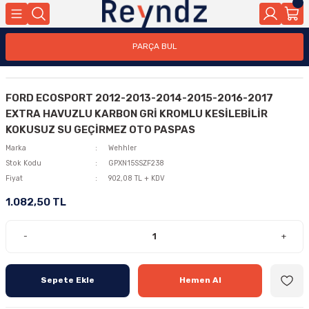
PARÇA BUL
FORD ECOSPORT 2012-2013-2014-2015-2016-2017
EXTRA HAVUZLU KARBON GRİ KROMLU KESİLEBİLİR
KOKUSUZ SU GEÇİRMEZ OTO PASPAS
Marka
Wehhler
Stok Kodu
GPXN15SSZF238
Fiyat
902,08 TL + KDV
1.082,50 TL
-
+
Sepete Ekle
Hemen Al