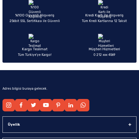
Ürün açıklamasında eksik bilgiler bulunuyor.
Deneyimini Paylaş
Ürün bilgilerinde hatalar bulunuyor.
%100 Güvenli Alışveriş
Kredi Kartı ile Alışveriş
256bit SSL Sertifikası ile Güvenli
Tüm Kredi Kartlarına 12 Taksit
Ürün fiyatı diğer sitelerden daha pahalı.
Bu ürüne benzer farklı alternatifler olmalı.
Kargo Teslimat
Müşteri Hizmetleri
Tüm Türkiye’ye Kargo!
0 212 xxx 4569
Gönder
Adres bilgisi buraya gelecek.
Üyelik